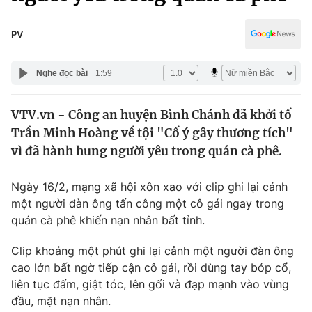
Chính trị
Truyền hình
Văn hóa - Giải trí
PV
Xã hội
Y tế
Đời sống
Nghe đọc bài
1:59
Pháp luật
Công nghệ
Giáo dục
VTV.vn - Công an huyện Bình Chánh đã khởi tố
Y tế
Trần Minh Hoàng về tội "Cố ý gây thương tích"
vì đã hành hung người yêu trong quán cà phê.
Thế giới
Ngày 16/2, mạng xã hội xôn xao với clip ghi lại cảnh
Tin tức
một người đàn ông tấn công một cô gái ngay trong
Kinh tế
quán cà phê khiến nạn nhân bất tỉnh.
Thế giới đó đây
Tài chính
Dữ liệu và đời sống
Câu chuyện quốc tế
Clip khoảng một phút ghi lại cảnh một người đàn ông
Thị trường
cao lớn bất ngờ tiếp cận cô gái, rồi dùng tay bóp cổ,
liên tục đấm, giật tóc, lên gối và đạp mạnh vào vùng
Truyền hình
Góc doanh nghiệp
đầu, mặt nạn nhân.