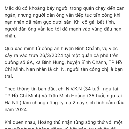
Phim VTV
Giải trí
Mặc dù có khoảng bảy người trong quán chạy đến can
Hậu trường
ngăn, nhưng người đàn ông vẫn tiếp tục tấn công khi
Điện ảnh
nạn nhân đã nằm gục dưới sàn. Khi cô gái bất tỉnh,
Đời sống
Nhân vật
người đàn ông vẫn lao tới đá mạnh vào vùng đầu nạn
Âm nhạc
Du lịch
nhân.
Khán giả
Giáo dục
Sao
Làm đẹp
Giải sao mai
Qua xác minh từ công an huyện Bình Chánh, vụ việc
Tuyển sinh
xảy ra vào trưa 26/3/2024 tại một quán cà phê trên
Công nghệ
Chất lượng cuộc sống
đường số 9A, xã Bình Hưng, huyện Bình Chánh, TP Hồ
Học trực tuyến
Hitech Công nghệ tương lai
Chí Minh. Nạn nhân là chị N, người tấn công chị là bạn
Giao lưu trực tuyến
trai.
Sản phẩm
Theo thông tin ban đầu, chị N.V.K.N (34 tuổi, ngụ tại
Lịch phát sóng
Thị trường
TP Hồ Chí Minh) và Trần Minh Hoàng (35 tuổi, ngụ tại
Hà Nội) làm chung công ty, cả 2 nảy sinh tình cảm đầu
Tư vấn
năm 2024.
Chuyên mục khác
Emagazine
Podcast
Khi quen nhau, Hoàng thú nhận từng sống thử với một