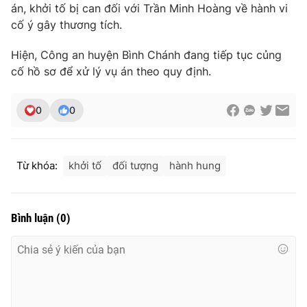
án, khởi tố bị can đối với Trần Minh Hoàng về hành vi
cố ý gây thương tích.
Hiện, Công an huyện Bình Chánh đang tiếp tục củng
THỜI BÁO VTV
cố hồ sơ để xử lý vụ án theo quy định.
0
0
Theo dõi báo trên
Từ khóa:
khởi tố
đối tượng
hành hung
Cơ quan chủ quản:
Đài Truyền hình Việt Nam
Cơ quan báo chí:
Thời báo VTV
Giấy phép hoạt động báo in và báo điện tử số 483/GP-BTTTT
Bình luận
(
0
)
cấp ngày 29/12/2023
Tổng Biên tập:
Vũ Thanh Thủy
Phó Tổng Biên tập:
Nguyễn Thị Mỹ Hạnh, Phạm Quốc Thắng,
Nguyễn Trọng Ninh
Tổng đài VTV:
024.38 355 931 - 024.38 355 932