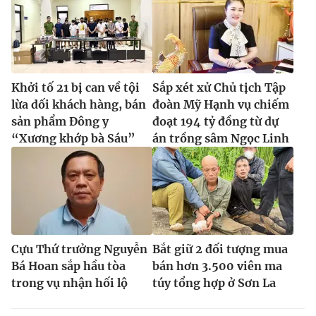
Khởi tố 21 bị can về tội
Sắp xét xử Chủ tịch Tập
lừa dối khách hàng, bán
đoàn Mỹ Hạnh vụ chiếm
sản phẩm Đông y
đoạt 194 tỷ đồng từ dự
“Xương khớp bà Sáu”
án trồng sâm Ngọc Linh
Cựu Thứ trưởng Nguyễn
Bắt giữ 2 đối tượng mua
Bá Hoan sắp hầu tòa
bán hơn 3.500 viên ma
trong vụ nhận hối lộ
túy tổng hợp ở Sơn La