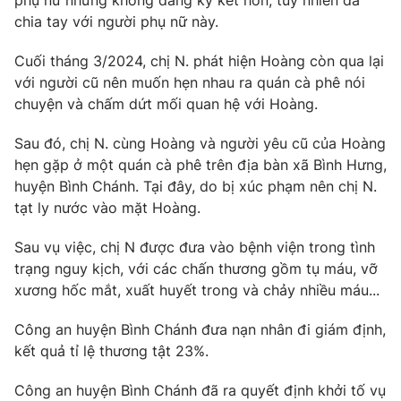
phụ nữ nhưng không đăng ký kết hôn, tuy nhiên đã
chia tay với người phụ nữ này.
Photo
Infographic
Cuối tháng 3/2024, chị N. phát hiện Hoàng còn qua lại
Video
Shorts video
với người cũ nên muốn hẹn nhau ra quán cà phê nói
chuyện và chấm dứt mối quan hệ với Hoàng.
VTV Money
VTV Thể thao
Sau đó, chị N. cùng Hoàng và người yêu cũ của Hoàng
hẹn gặp ở một quán cà phê trên địa bàn xã Bình Hưng,
VTV Sức khoẻ
Bất động sản
huyện Bình Chánh. Tại đây, do bị xúc phạm nên chị N.
tạt ly nước vào mặt Hoàng.
Thị trường 24h
Tấm lòng Việt
Sau vụ việc, chị N được đưa vào bệnh viện trong tình
trạng nguy kịch, với các chấn thương gồm tụ máu, vỡ
VTV4
Vươn mình bằng AI
xương hốc mắt, xuất huyết trong và chảy nhiều máu...
Công an huyện Bình Chánh đưa nạn nhân đi giám định,
VTV9
VTV8
kết quả tỉ lệ thương tật 23%.
Công an huyện Bình Chánh đã ra quyết định khởi tố vụ
Liên hệ tòa soạn
English