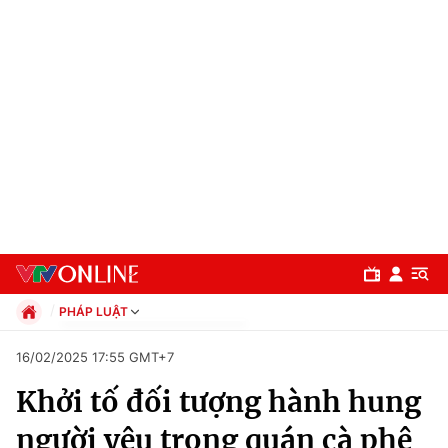
PHÁP LUẬT
Chính trị
16/02/2025 17:55 GMT+7
Xã hội
Khởi tố đối tượng hành hung
Pháp luật
Chuyên mục
Kinh tế
người yêu trong quán cà phê
Thể thao