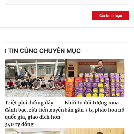
Ðiện thoại Thời báo VTV:
024.66 897 897
Email:
toasoan@vtv.vn
Gửi bình luận
Liên hệ quảng cáo:
024-7300.7108
TIN CÙNG CHUYÊN MỤC
Triệt phá đường dây
Khởi tố đối tượng mua
® Cấm sao chép dưới mọi hình thức nếu không có sự chấp
đánh bạc, rửa tiền xuyên
bán gần 3 tạ pháo hoa nổ
thuận bằng văn bản. Ghi rõ nguồn VTV.vn khi phát hành lại
thông tin từ website này.
quốc gia, giao dịch hơn
340 tỷ đồng