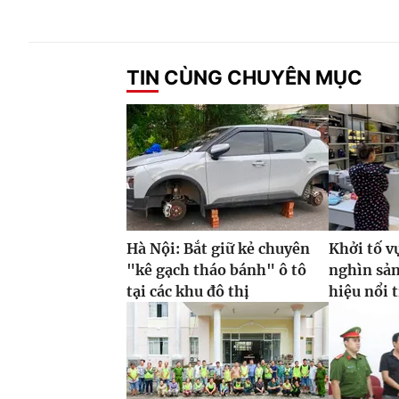
TIN CÙNG CHUYÊN MỤC
Hà Nội: Bắt giữ kẻ chuyên
Khởi tố v
"kê gạch tháo bánh" ô tô
nghìn sả
tại các khu đô thị
hiệu nổi 