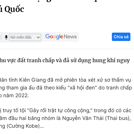
hú Quốc
Góc ảnh
Giáo dục
Công nghệ
Chia sẻ
Tuyển sinh
Hitech Công ng
Học trực tuyến
Sản phẩm
hu vực đất tranh chấp và đã sử dụng hung khí nguy
g
Thị trường
Tư vấn
ân tỉnh Kiên Giang đã mở phiên tòa xét xử sơ thẩm vụ
ng tham gia ẩu đả theo kiểu "xã hội đen" do tranh chấp
ào năm 2022.
 truy tố tội "Gây rối trật tự công cộng," trong đó có các
cầm đầu hai băng nhóm là Nguyễn Văn Thái (Thai bus),
ng (Cường Kobe)…