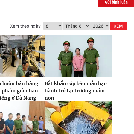
Gửi bình luận
Xem theo ngày
XEM
ụ buôn bán hàng
Bắt khẩn cấp bảo mẫu bạo
n phẩm giả nhãn
hành trẻ tại trường mầm
tiếng ở Đà Nẵng
non