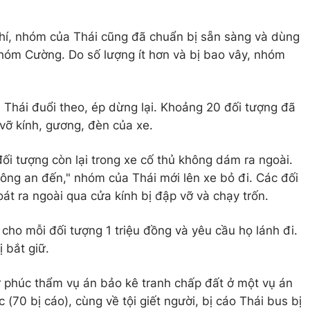
í, nhóm của Thái cũng đã chuẩn bị sẵn sàng và dùng
hóm Cường. Do số lượng ít hơn và bị bao vây, nhóm
Thái đuổi theo, ép dừng lại. Khoảng 20 đối tượng đã
vỡ kính, gương, đèn của xe.
ối tượng còn lại trong xe cố thủ không dám ra ngoài.
công an đến," nhóm của Thái mới lên xe bỏ đi. Các đối
oát ra ngoài qua cửa kính bị đập vỡ và chạy trốn.
cho mỗi đối tượng 1 triệu đồng và yêu cầu họ lánh đi.
ị bắt giữ.
ử phúc thẩm vụ án bảo kê tranh chấp đất ở một vụ án
(70 bị cáo), cùng về tội giết người, bị cáo Thái bus bị