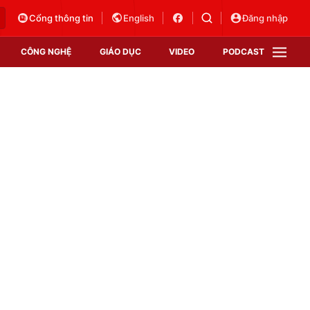
Cổng thông tin
English
Đăng nhập
CÔNG NGHỆ
GIÁO DỤC
VIDEO
PODCAST
VTV Money
VTV Thể thao
VTV Sức khoẻ
Bất động sản
Thị trường 24h
Tấm lòng Việt
Vươn mình bằng AI
VTV4
VTV8
VTV9
Lịch phát sóng
Giao lưu trực tuyến
Sự kiện