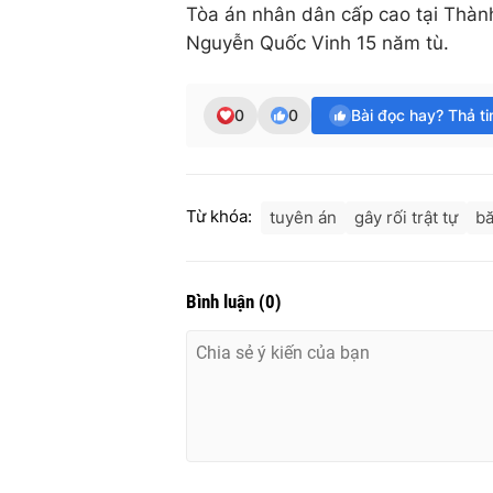
Tòa án nhân dân cấp cao tại Thành
Nguyễn Quốc Vinh 15 năm tù.
0
0
Bài đọc hay? Thả t
Từ khóa:
tuyên án
gây rối trật tự
b
Bình luận
(
0
)