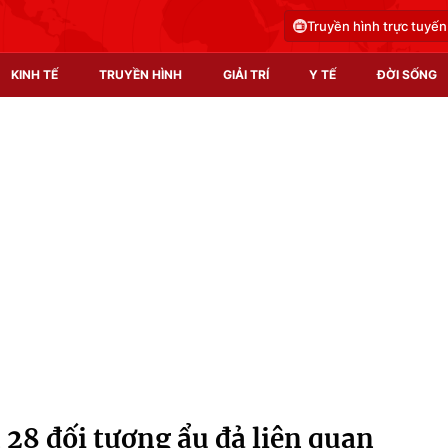
Truyền hình trực tuyến
KINH TẾ
TRUYỀN HÌNH
GIẢI TRÍ
Y TẾ
ĐỜI SỐNG
Pháp luật
Y tế
Truyền hình
Multimedia
Phim VTV
Video
Hậu trường
Shorts video
Nhân vật
Podcast
Khán giả
EMagazine
Giải sao mai
Photo
 28 đối tượng ẩu đả liên quan
Infographic