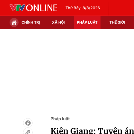
Thứ Bảy, 8/8/2026
CHÍNH TRỊ
XÃ HỘI
PHÁP LUẬT
THẾ GIỚI
Chính trị
Xã hội
Thế giới
Kinh tế
Tin tức
Tài chính
Thế giới đó đây
Thị trường
Câu chuyện quốc tế
Góc doanh nghiệp
Dữ liệu và đời sống
Pháp luật
Kiên Giang: Tuyên án