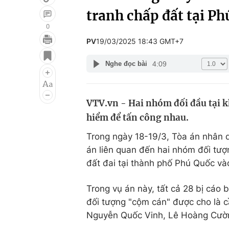
tranh chấp đất tại P
0
PV
19/03/2025 18:43 GMT+7
Giải trí
Đời sống
4:09
Nghe đọc bài
Điện ảnh
Du lịch
Âm nhạc
Làm đẹp
VTV.vn - Hai nhóm đối đầu tại k
Sao
Chất lượng cuộc sốn
hiểm để tấn công nhau.
Trong ngày 18-19/3, Tòa án nhân d
án liên quan đến hai nhóm đối tượ
đất đai tại thành phố Phú Quốc v
Trong vụ án này, tất cả 28 bị cáo bị
đối tượng "cộm cán" được cho là 
Nguyễn Quốc Vinh, Lê Hoàng Cườ