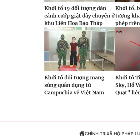
Khởi tố 19 đối tượng dàn
Khởi tố, 
cảnh cướp giật dây chuyền ở
tượng kha
khu Liên Hoa Bảo Tháp
phép trên
Khởi tố đối tượng mang
Khởi tố 
súng quân dụng từ
Sky, Hồ V
Campuchia về Việt Nam
Quạt" liê
CHÍNH TRỊ
XÃ HỘI
PHÁP L