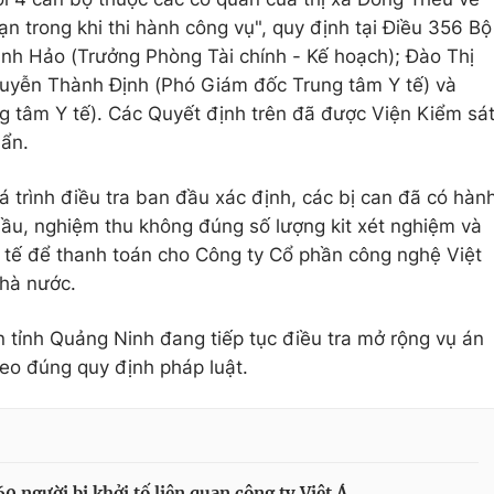
n trong khi thi hành công vụ", quy định tại Điều 356 Bộ
nh Hảo (Trưởng Phòng Tài chính - Kế hoạch); Đào Thị
uyễn Thành Định (Phó Giám đốc Trung tâm Y tế) và
 tâm Y tế). Các Quyết định trên đã được Viện Kiểm sá
ẩn.
 trình điều tra ban đầu xác định, các bị can đã có hàn
thầu, nghiệm thu không đúng số lượng kit xét nghiệm và
ực tế để thanh toán cho Công ty Cổ phần công nghệ Việt
Nhà nước.
 tỉnh Quảng Ninh đang tiếp tục điều tra mở rộng vụ án
heo đúng quy định pháp luật.
0 người bị khởi tố liên quan công ty Việt Á