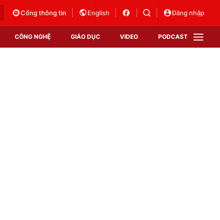
Cổng thông tin
English
Đăng nhập
CÔNG NGHỆ
GIÁO DỤC
VIDEO
PODCAST
VTV Money
VTV Thể thao
VTV Sức khoẻ
Bất động sản
Thị trường 24h
Tấm lòng Việt
Vươn mình bằng AI
VTV4
VTV8
VTV9
Lịch phát sóng
Giao lưu trực tuyến
Sự kiện