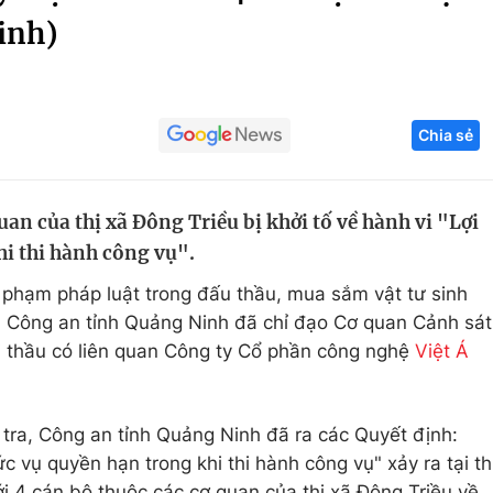
inh)
Góc ảnh
Giáo dục
Công nghệ
Chia sẻ
Tuyển sinh
Hitech Công ng
Học trực tuyến
Sản phẩm
uan của thị xã Đông Triều bị khởi tố về hành vi "Lợi
g
Thị trường
i thi hành công vụ".
Tư vấn
i phạm pháp luật trong đấu thầu, mua sắm vật tư sinh
 Công an tỉnh Quảng Ninh đã chỉ đạo Cơ quan Cảnh sát
ói thầu có liên quan Công ty Cổ phần công nghệ
Việt Á
tra, Công an tỉnh Quảng Ninh đã ra các Quyết định:
c vụ quyền hạn trong khi thi hành công vụ" xảy ra tại th
với 4 cán bộ thuộc các cơ quan của thị xã Đông Triều về