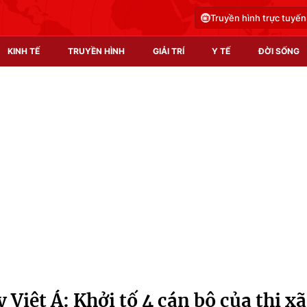
Truyền hình trực tuyến
KINH TẾ
TRUYỀN HÌNH
GIẢI TRÍ
Y TẾ
ĐỜI SỐNG
Pháp luật
Y tế
Truyền hình
Multimedia
Phim VTV
Video
Hậu trường
Shorts video
Nhân vật
Podcast
Khán giả
EMagazine
Giải sao mai
Photo
 Việt Á: Khởi tố 4 cán bộ của thị xã
Infographic