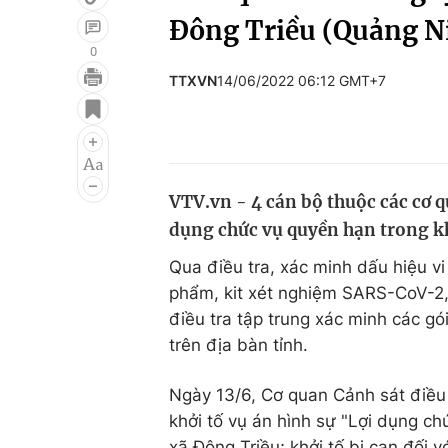
Đông Triều (Quảng N
0
TTXVN
14/06/2022 06:12 GMT+7
Giải trí
Đời sống
Điện ảnh
Du lịch
Âm nhạc
Làm đẹp
VTV.vn - 4 cán bộ thuộc các cơ q
Sao
Chất lượng cuộc sốn
dụng chức vụ quyền hạn trong kh
Qua điều tra, xác minh dấu hiệu v
phẩm, kit xét nghiệm SARS-CoV-2,
điều tra tập trung xác minh các g
trên địa bàn tỉnh.
Ngày 13/6, Cơ quan Cảnh sát điều 
khởi tố vụ án hình sự "Lợi dụng chứ
xã Đông Triều; khởi tố bị can đối 