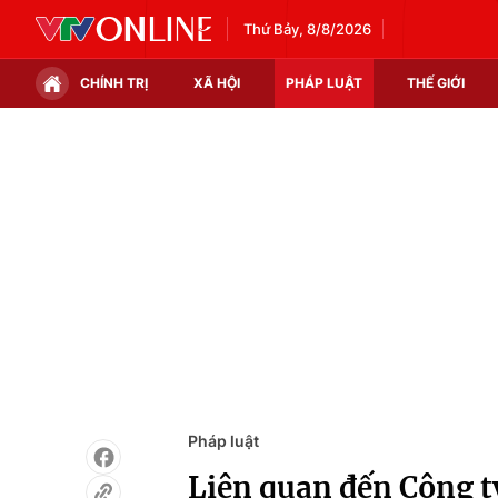
Thứ Bảy, 8/8/2026
CHÍNH TRỊ
XÃ HỘI
PHÁP LUẬT
THẾ GIỚI
Chính trị
Xã hội
Thế giới
Kinh tế
Tin tức
Tài chính
Thế giới đó đây
Thị trường
Câu chuyện quốc tế
Góc doanh nghiệp
Dữ liệu và đời sống
Pháp luật
Liên quan đến Công ty