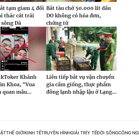
bắt tạm giam 4 đối
Bắt tàu chở 50.000 lít dầu
i thác cát trái
DO không có hóa đơn,
 sông Đà
chứng từ
TikToker Khánh
Liên tiếp bắt vụ vận chuyển
ăn Khoa, "Vua
gia cầm giống, thực phẩm
n quan mâu...
đông lạnh nhập lậu ở Lạng...
UẬT
THẾ GIỚI
KINH TẾ
TRUYỀN HÌNH
GIẢI TRÍ
Y TẾ
ĐỜI SỐNG
CÔNG NG