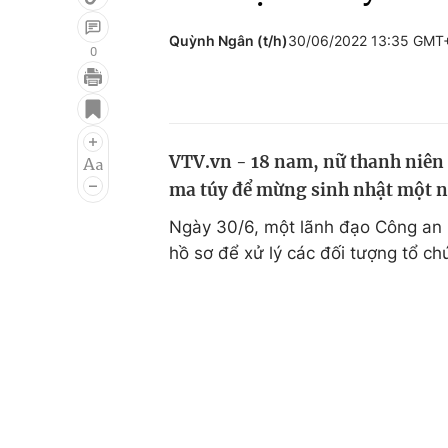
Quỳnh Ngân (t/h)
30/06/2022 13:35 GMT
0
Giải trí
Đời sống
Điện ảnh
Du lịch
VTV.vn - 18 nam, nữ thanh niên 
Âm nhạc
Làm đẹp
ma túy để mừng sinh nhật một n
Sao
Chất lượng cuộc sốn
Ngày 30/6, một lãnh đạo Công an 
hồ sơ để xử lý các đối tượng tổ c