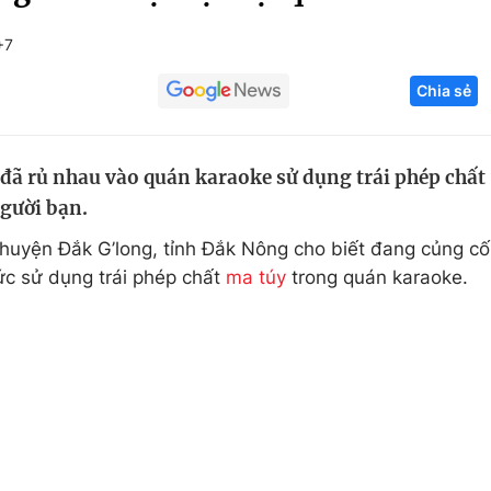
Góc ảnh
+7
Chia sẻ
Giáo dục
Công nghệ
Tuyển sinh
Hitech Công ng
đã rủ nhau vào quán karaoke sử dụng trái phép chất
Học trực tuyến
Sản phẩm
gười bạn.
g
Thị trường
huyện Đắk G’long, tỉnh Đắk Nông cho biết đang củng cố
Tư vấn
hức sử dụng trái phép chất
ma túy
trong quán karaoke.