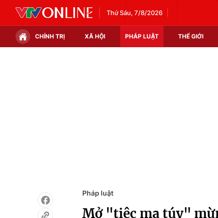
Thứ Sáu, 7/8/2026
CHÍNH TRỊ
XÃ HỘI
PHÁP LUẬT
THẾ GIỚI
Chính trị
Xã hội
Thế giới
Kinh tế
Tin tức
Tài chính
Thế giới đó đây
Thị trường
Câu chuyện quốc tế
Góc doanh nghiệp
Dữ liệu và đời sống
Pháp luật
Mở "tiệc ma túy" mừn