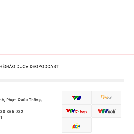
HỆ
GIÁO DỤC
VIDEO
PODCAST
nh, Phạm Quốc Thắng,
.38 355 932
71