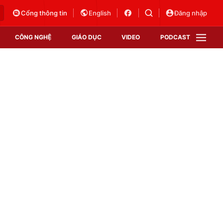
Cổng thông tin
English
Đăng nhập
CÔNG NGHỆ
GIÁO DỤC
VIDEO
PODCAST
VTV Money
VTV Thể thao
VTV Sức khoẻ
Bất động sản
Thị trường 24h
Tấm lòng Việt
Vươn mình bằng AI
VTV4
VTV8
VTV9
Lịch phát sóng
Giao lưu trực tuyến
Sự kiện