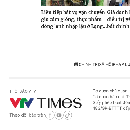
Liên tiếp bắt vụ vận chuyển
Giả danh 
gia cầm giống, thực phẩm
điều trị y
đông lạnh nhập lậu ở Lạng...
bất chính
CHÍNH TRỊ
XÃ HỘI
PHÁP L
Cơ quan chủ quản:
THỜI BÁO VTV
Cơ quan báo chí:
T
Giấy phép hoạt độn
483/GP-BTTTT cấp
Theo dõi báo trên