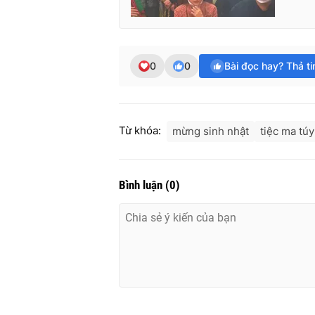
0
0
Bài đọc hay? Thả t
Từ khóa:
mừng sinh nhật
tiệc ma túy
Bình luận
(
0
)