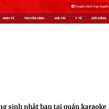
Truyền hình trực tuyến
KINH TẾ
TRUYỀN HÌNH
GIẢI TRÍ
Y TẾ
ĐỜI SỐNG
Pháp luật
Y tế
Truyền hình
Multimedia
Phim VTV
Video
Hậu trường
Shorts video
Nhân vật
Podcast
Khán giả
EMagazine
Giải sao mai
Photo
g sinh nhật bạn tại quán karaoke
Infographic