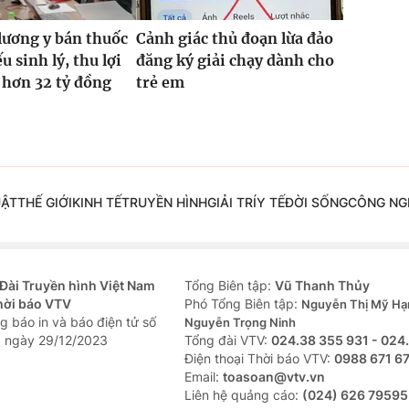
lương y bán thuốc
Cảnh giác thủ đoạn lừa đảo
ếu sinh lý, thu lợi
đăng ký giải chạy dành cho
 hơn 32 tỷ đồng
trẻ em
UẬT
THẾ GIỚI
KINH TẾ
TRUYỀN HÌNH
GIẢI TRÍ
Y TẾ
ĐỜI SỐNG
CÔNG NG
Đài Truyền hình Việt Nam
Tổng Biên tập:
Vũ Thanh Thủy
hời báo VTV
Phó Tổng Biên tập:
Nguyễn Thị Mỹ Hạ
g báo in và báo điện tử số
Nguyễn Trọng Ninh
 ngày 29/12/2023
Tổng đài VTV:
024.38 355 931 - 024
Ðiện thoại Thời báo VTV:
0988 671 6
Email:
toasoan@vtv.vn
Liên hệ quảng cáo:
(024) 626 79595