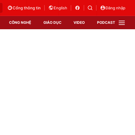
Cổng thông tin
English
Đăng nhập
CÔNG NGHỆ
GIÁO DỤC
VIDEO
PODCAST
VTV Money
VTV Thể thao
VTV Sức khoẻ
Bất động sản
Thị trường 24h
Tấm lòng Việt
Vươn mình bằng AI
VTV4
VTV8
VTV9
Lịch phát sóng
Giao lưu trực tuyến
Sự kiện