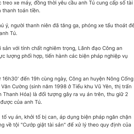
c treo xe máy, đồng thời yêu cầu anh Tú cung cấp số tài
thanh toán tiền.
ú ý, người thanh niên đã tăng ga, phóng xe tẩu thoát đ
 anh Tú.
i sản với tính chất nghiêm trọng, Lãnh đạo Công an
c lượng phối hợp, tiến hành các biện pháp nghiệp vụ
 từ 16h30' đến 19h cùng ngày, Công an huyện Nông Cống
n Văn Cường (sinh năm 1998 ở Tiểu khu Vũ Yên, thị trấn
Thanh Hóa) là đối tượng gây ra vụ án trên, thu giữ 2
 được của anh Tú.
ố vụ án, khởi tố bị can, áp dụng biện pháp ngăn chặn
 về tội "Cướp giật tài sản" để xử lý theo quy định của