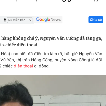
Góc ảnh
Chia sẻ
Giáo dục
Công nghệ
Tuyển sinh
Hitech Công ng
n hàng không chú ý, Nguyễn Văn Cường đã tăng ga,
Học trực tuyến
Sản phẩm
 2 chiếc điện thoại.
g
Thị trường
óa) cho biết đã điều tra làm rõ, bắt giữ Nguyễn Văn
Tư vấn
Vũ Yên, thị trấn Nông Cống, huyện Nông Cống) là đối
 2 chiếc
điện thoại
di động.