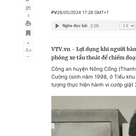
PV
28/05/2024 17:28 GMT+7
0
2:05
Nghe đọc bài
Giải trí
Đời sống
Điện ảnh
Du lịch
VTV.vn - Lợi dụng khi người bà
Âm nhạc
Làm đẹp
phóng xe tẩu thoát để chiếm đoạt
Sao
Chất lượng cuộc sốn
Công an huyện Nông Cống (Thanh H
Cường (sinh năm 1998, ở Tiểu khu 
tượng thực hiện hành vi cướp giật