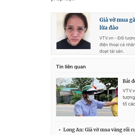
Giả vờ mua gà
lừa đảo
VTV.vn - Đối tượn
điện thoại cá nhâ
đoạt tài sản.
Tin liên quan
Bắt đ
VTV.v
tượng
tố cá
Long An: Giả vờ mua vàng rồi cư