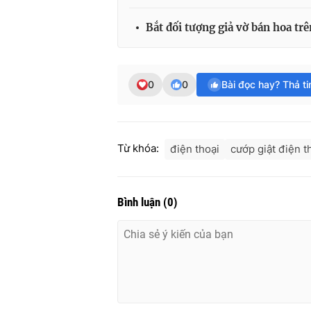
Bắt đối tượng giả vờ bán hoa tr
0
0
Bài đọc hay? Thả t
Từ khóa:
điện thoại
cướp giật điện t
Bình luận
(
0
)