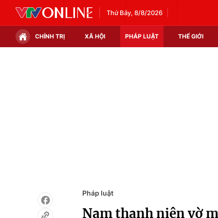
Thứ Bảy, 8/8/2026
CHÍNH TRỊ
XÃ HỘI
PHÁP LUẬT
THẾ GIỚI
Chính trị
Xã hội
Thế giới
Kinh tế
Tin tức
Tài chính
Thế giới đó đây
Thị trường
Câu chuyện quốc tế
Góc doanh nghiệp
Dữ liệu và đời sống
Pháp luật
Nam thanh niên vờ mu