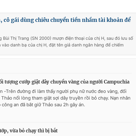
, cô gái dùng chiêu chuyển tiền nhầm tài khoản để
g Bùi Thị Trang (SN 2000) mượn điện thoại của chị H, sau đó lưu số
n vào danh bạ của chị H, đặt tên giả danh ngân hàng để chiếm
ối tượng cướp giật dây chuyền vàng của người Campuchia
n -Trên đường đi làm thấy người phụ nữ nước đeo vàng, đối
 Thảo nổi lòng tham giật sợi dây truyền rồi bỏ chạy. Nạn nhân
o công an đã bắt giữ Thảo sau 2h gây án.
ớp, vừa bỏ chạy thì bị bắt