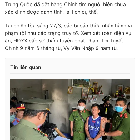
Trung Quốc đã đặt hàng Chinh tìm người hiện chưa
xác định được danh tính, lai lịch cụ thể.
Tại phiên tòa sáng 27/3, các bị cáo thừa nhận hành vi
THỜI BÁO VTV
phạm tội như cáo trạng truy tố. Xem xét toàn diện vụ
án, HĐXX cấp sơ thẩm tuyên phạt Phạm Thị Tuyết
Chinh 9 năm 6 tháng tù, Vy Văn Nhập 9 năm tù.
Theo dõi báo trên
Tin liên quan
Cơ quan chủ quản:
Đài Truyền hình Việt Nam
Cơ quan báo chí:
Thời báo VTV
Giấy phép hoạt động báo in và báo điện tử số 483/GP-BTTTT
cấp ngày 29/12/2023
Tổng Biên tập:
Vũ Thanh Thủy
Phó Tổng Biên tập:
Nguyễn Thị Mỹ Hạnh, Phạm Quốc Thắng,
Nguyễn Trọng Ninh
Tổng đài VTV:
024.38 355 931 - 024.38 355 932