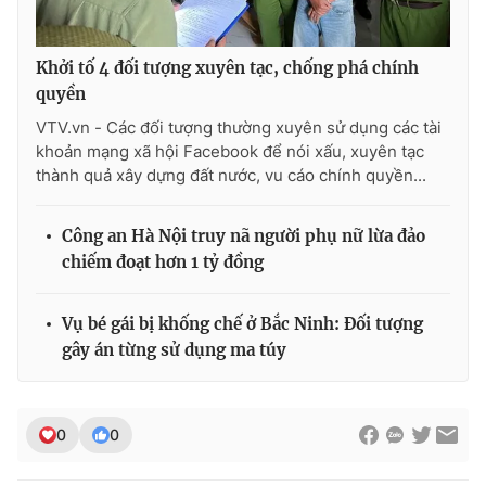
Ðiện thoại Thời báo VTV:
024.66 897 897
Email:
toasoan@vtv.vn
Khởi tố 4 đối tượng xuyên tạc, chống phá chính
Liên hệ quảng cáo:
024-7300.7108
quyền
VTV.vn - Các đối tượng thường xuyên sử dụng các tài
khoản mạng xã hội Facebook để nói xấu, xuyên tạc
thành quả xây dựng đất nước, vu cáo chính quyền...
Công an Hà Nội truy nã người phụ nữ lừa đảo
chiếm đoạt hơn 1 tỷ đồng
Vụ bé gái bị khống chế ở Bắc Ninh: Đối tượng
gây án từng sử dụng ma túy
® Cấm sao chép dưới mọi hình thức nếu không có sự chấp
thuận bằng văn bản. Ghi rõ nguồn VTV.vn khi phát hành lại
thông tin từ website này.
0
0