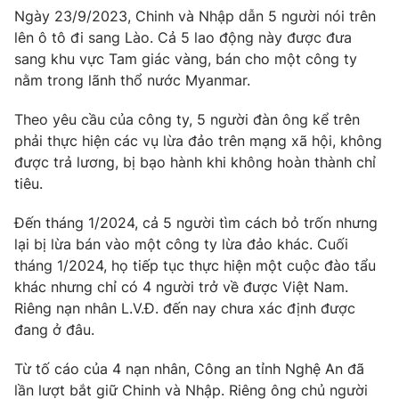
Ngày 23/9/2023, Chinh và Nhập dẫn 5 người nói trên
Photo
Infographic
lên ô tô đi sang Lào. Cả 5 lao động này được đưa
sang khu vực Tam giác vàng, bán cho một công ty
Video
nằm trong lãnh thổ nước Myanmar.
Shorts video
Theo yêu cầu của công ty, 5 người đàn ông kể trên
VTV Money
VTV Thể thao
phải thực hiện các vụ lừa đảo trên mạng xã hội, không
được trả lương, bị bạo hành khi không hoàn thành chỉ
VTV Sức khoẻ
tiêu.
Bất động sản
Đến tháng 1/2024, cả 5 người tìm cách bỏ trốn nhưng
Thị trường 24h
Tấm lòng Việt
lại bị lừa bán vào một công ty lừa đảo khác. Cuối
tháng 1/2024, họ tiếp tục thực hiện một cuộc đào tẩu
VTV4
khác nhưng chỉ có 4 người trở về được Việt Nam.
Vươn mình bằng AI
Riêng nạn nhân L.V.Đ. đến nay chưa xác định được
đang ở đâu.
VTV9
VTV8
Từ tố cáo của 4 nạn nhân, Công an tỉnh Nghệ An đã
Liên hệ tòa soạn
lần lượt bắt giữ Chinh và Nhập. Riêng ông chủ người
English