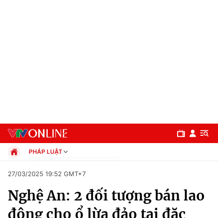
PHÁP LUẬT
Chính trị
27/03/2025 19:52 GMT+7
Xã hội
Nghệ An: 2 đối tượng bán lao
Pháp luật
Chuyên mục
Kinh tế
động cho ổ lừa đảo tại đặc
Thể thao