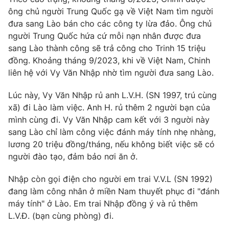
Phim VTV
Giải trí
ông chủ người Trung Quốc gạ về Việt Nam tìm người
Hậu trường
đưa sang Lào bán cho các công ty lừa đảo. Ông chủ
Điện ảnh
người Trung Quốc hứa cứ mỗi nạn nhân được đưa
Đời sống
Nhân vật
sang Lào thành công sẽ trả công cho Trinh 15 triệu
Âm nhạc
đồng. Khoảng tháng 9/2023, khi về Việt Nam, Chinh
Du lịch
Khán giả
Giáo dục
liên hệ với Vy Văn Nhập nhờ tìm người đưa sang Lào.
Sao
Làm đẹp
Giải sao mai
Tuyển sinh
Lúc này, Vy Văn Nhập rủ anh L.V.H. (SN 1997, trú cùng
Công nghệ
Chất lượng cuộc sống
xã) đi Lào làm việc. Anh H. rủ thêm 2 người bạn của
Học trực tuyến
mình cùng đi. Vy Văn Nhập cam kết với 3 người này
Hitech Công nghệ tương lai
Giao lưu trực tuyến
sang Lào chỉ làm công việc đánh máy tính nhẹ nhàng,
Sản phẩm
lương 20 triệu đồng/tháng, nếu không biết việc sẽ có
người đào tạo, đảm bảo nơi ăn ở.
Lịch phát sóng
Thị trường
Nhập còn gọi điện cho người em trai V.V.L (SN 1992)
Tư vấn
đang làm công nhân ở miền Nam thuyết phục đi "đánh
Chuyên mục khác
máy tính" ở Lào. Em trai Nhập đồng ý và rủ thêm
Emagazine
L.V.Đ. (bạn cùng phòng) đi.
Podcast