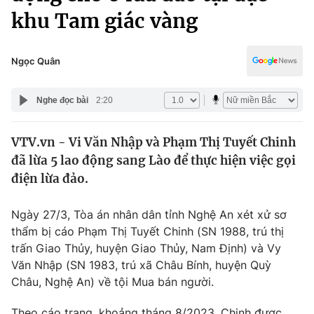
Chính trị
khu Tam giác vàng
Truyền hình
Văn hóa - Giải trí
Xã hội
Y tế
Ngọc Quân
Đời sống
Pháp luật
Công nghệ
Nghe đọc bài
2:20
Giáo dục
Y tế
VTV.vn - Vi Văn Nhập và Phạm Thị Tuyết Chinh
đã lừa 5 lao động sang Lào để thực hiện việc gọi
Thế giới
điện lừa đảo.
Tin tức
Kinh tế
Ngày 27/3, Tòa án nhân dân tỉnh Nghệ An xét xử sơ
Thế giới đó đây
thẩm bị cáo Phạm Thị Tuyết Chinh (SN 1988, trú thị
Tài chính
Dữ liệu và đời sống
trấn Giao Thủy, huyện Giao Thủy, Nam Định) và Vy
Câu chuyện quốc tế
Thị trường
Văn Nhập (SN 1983, trú xã Châu Bính, huyện Quỳ
Châu, Nghệ An) về tội Mua bán người.
Truyền hình
Góc doanh nghiệp
Theo cáo trạng, khoảng tháng 8/2023, Chinh được