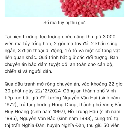
Số ma túy bị thu giữ.
THỜI BÁO VTV
Tại hiện trường, lực lượng chức năng thu giữ 3.000
viên ma túy tổng hợp, 2 gói ma túy đá, 2 khẩu súng
ngắn, 3 điện thoại di động, 1 ô tô và một số tang vật
Theo dõi báo trên
liên quan khác. Quá trình bắt giữ các đối tượng, Ban
chuyên án bảo đảm tuyệt đối an toàn cho cán bộ,
chiến sĩ và người dân.
Cơ quan chủ quản:
Đài Truyền hình Việt Nam
Cơ quan báo chí:
Thời báo VTV
Qua đấu tranh mở rộng chuyên án, vào khoảng 22 giờ
Giấy phép hoạt động báo in và báo điện tử số 483/GP-BTTTT
30 phút ngày 22/12/2024, Công an thành phố Vinh
cấp ngày 29/12/2023
tiếp tục bắt giữ đối tượng Nguyễn Văn Hải (sinh năm
Tổng Biên tập:
Vũ Thanh Thủy
1972), trú tại phường Hưng Dũng, thành phố Vinh; Bùi
Phó Tổng Biên tập:
Nguyễn Thị Mỹ Hạnh, Phạm Quốc Thắng,
Huy Hoàng (sinh năm 1997), Hồ Trung Hậu (sinh năm
Nguyễn Trọng Ninh
1995), Nguyễn Văn Bảo (sinh năm 1993), cùng trú tại
Tổng đài VTV:
024.38 355 931 - 024.38 355 932
thị trấn Nghĩa Đàn, huyện Nghĩa Đàn; thu giữ 50 viên