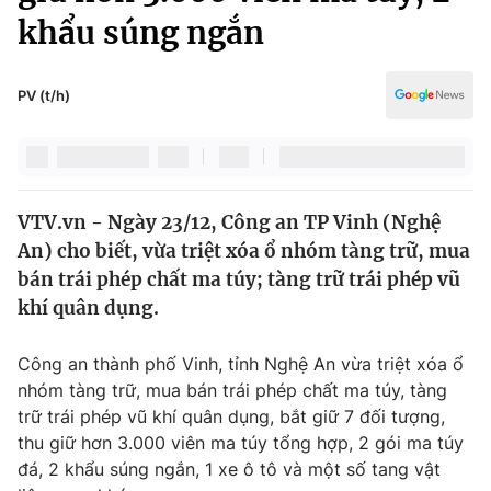
Chính trị
khẩu súng ngắn
Truyền hình
Văn hóa - Giải trí
Xã hội
Y tế
PV (t/h)
Đời sống
Pháp luật
Công nghệ
Giáo dục
Y tế
VTV.vn - Ngày 23/12, Công an TP Vinh (Nghệ
An) cho biết, vừa triệt xóa ổ nhóm tàng trữ, mua
Thế giới
bán trái phép chất ma túy; tàng trữ trái phép vũ
Tin tức
khí quân dụng.
Kinh tế
Thế giới đó đây
Công an thành phố Vinh, tỉnh Nghệ An vừa triệt xóa ổ
Tài chính
Dữ liệu và đời sống
nhóm tàng trữ, mua bán trái phép chất ma túy, tàng
Câu chuyện quốc tế
Thị trường
trữ trái phép vũ khí quân dụng, bắt giữ 7 đối tượng,
thu giữ hơn 3.000 viên ma túy tổng hợp, 2 gói ma túy
Truyền hình
Góc doanh nghiệp
đá, 2 khẩu súng ngắn, 1 xe ô tô và một
số tang vật