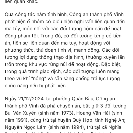
liên quan khác.
Phim VTV
Giải trí
Hậu trường
Qua công tác nắm tình hình, Công an thành phố Vinh
Điện ảnh
phát hiện ổ nhóm có biểu hiện nghi vấn liên quan đến
Đời sống
Nhân vật
ma túy, móc nối với các đối tượng cộm cán để hoạt
Âm nhạc
động phạm tội. Trong đó, có đối tượng từng có tiền
Du lịch
Khán giả
Giáo dục
Sao
án, tiền sự liên quan đến ma tuý, hoạt động với
Làm đẹp
Giải sao mai
phương thức, thủ đoạn tinh vi, manh động. Các đối
Tuyển sinh
tượng lợi dụng thông thạo địa hình, thường xuyên lẩn
Công nghệ
Chất lượng cuộc sống
trốn trong khu vực rừng núi để hoạt động. Đặc biệt,
Học trực tuyến
Hitech Công nghệ tương lai
trong quá trình giao dịch, các đối tượng luôn mang
Giao lưu trực tuyến
theo vũ khí "nóng" và sẵn sàng chống trả lực lượng
Sản phẩm
chức năng nếu bị phát hiện.
Lịch phát sóng
Thị trường
Ngày 21/12/2024, tại phường Quán Bàu, Công an
thành phố Vinh đã phá chuyên án, bắt giữ 3 đối tượng
Tư vấn
Bùi Văn Xuyến (sinh năm 1973), Hoàng Văn Hải (sinh
Chuyên mục khác
năm 1991), cùng trú tại huyện Quỳ Hợp, tỉnh Nghệ An;
Emagazine
Podcast
Nguyễn Ngọc Lâm (sinh năm 1994), trú tại xã Nghĩa