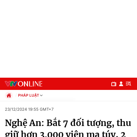
PHÁP LUẬT
Chính trị
23/12/2024 19:55 GMT+7
Xã hội
Nghệ An: Bắt 7 đối tượng, thu
Pháp luật
Chuyên mục
Kinh tế
giữ hơn 3.000 viên ma túy, 2
Thể thao