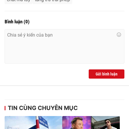
Bình luận
(
0
)
Gửi bình luận
TIN CÙNG CHUYÊN MỤC