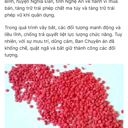
Bình, huyện Nghĩa Đàn, tỉnh Nghệ An về hành vi mua
bán, tàng trữ trái phép chất ma túy và tàng trữ trái
Photo
Infographic
phép vũ khí quân dụng.
Video
Shorts video
Trong quá trình vây bắt, các đối tượng manh động và
liều lĩnh, chống trả quyết liệt lực lượng chức năng. Tuy
nhiên, với sự mưu trí, dũng cảm, Ban Chuyên án đã
VTV Money
VTV Thể thao
khống chế, quật ngã và bắt giữ thành công các đối
tượng.
VTV Sức khoẻ
Bất động sản
Thị trường 24h
Tấm lòng Việt
VTV4
Vươn mình bằng AI
VTV9
VTV8
Liên hệ tòa soạn
English