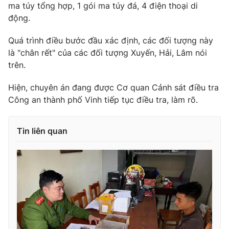
ma túy tổng hợp, 1 gói ma túy đá, 4 điện thoại di
Ðiện thoại Thời báo VTV:
024.66 897 897
động.
Email:
toasoan@vtv.vn
Liên hệ quảng cáo:
024-7300.7108
Quá trình điều bước đầu xác định, các đối tượng này
là "chân rết" của các đối tượng Xuyến, Hải, Lâm nói
trên.
Hiện, chuyên án đang được Cơ quan Cảnh sát điều tra
Công an thành phố Vinh tiếp tục điều tra, làm rõ.
Tin liên quan
® Cấm sao chép dưới mọi hình thức nếu không có sự chấp
thuận bằng văn bản. Ghi rõ nguồn VTV.vn khi phát hành lại
thông tin từ website này.