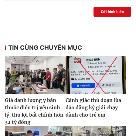
Ðiện thoại Thời báo VTV:
024.66 897 897
Email:
toasoan@vtv.vn
Gửi bình luận
Liên hệ quảng cáo:
024-7300.7108
TIN CÙNG CHUYÊN MỤC
Giả danh lương y bán
Cảnh giác thủ đoạn lừa
® Cấm sao chép dưới mọi hình thức nếu không có sự chấp
thuốc điều trị yếu sinh
đảo đăng ký giải chạy
thuận bằng văn bản. Ghi rõ nguồn VTV.vn khi phát hành lại
lý, thu lợi bất chính hơn
dành cho trẻ em
thông tin từ website này.
32 tỷ đồng