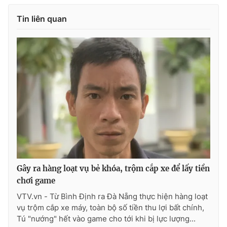
Photo
Infographic
Tin liên quan
Video
Shorts video
VTV Money
VTV Thể thao
VTV Sức khoẻ
Bất động sản
Thị trường 24h
Tấm lòng Việt
VTV4
Vươn mình bằng AI
Gây ra hàng loạt vụ bẻ khóa, trộm cắp xe để lấy tiền
chơi game
VTV9
VTV8
VTV.vn - Từ Bình Định ra Đà Nẵng thực hiện hàng loạt
vụ trộm cắp xe máy, toàn bộ số tiền thu lợi bất chính,
Tú "nướng" hết vào game cho tới khi bị lực lượng...
Liên hệ tòa soạn
English