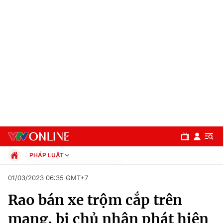
PHÁP LUẬT
Chính trị
01/03/2023 06:35 GMT+7
Xã hội
Rao bán xe trộm cắp trên
Pháp luật
Chuyên mục
Kinh tế
mạng, bị chủ nhân phát hiện
Thể thao