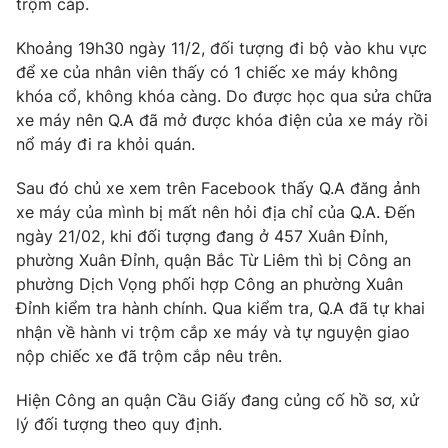
trộm cắp.
Phim VTV
Giải trí
Hậu trường
Khoảng 19h30 ngày 11/2, đối tượng đi bộ vào khu vực
Điện ảnh
để xe của nhân viên thấy có 1 chiếc xe máy không
Đời sống
Nhân vật
khóa cổ, không khóa càng. Do được học qua sửa chữa
Âm nhạc
xe máy nên Q.A đã mở được khóa điện của xe máy rồi
Du lịch
Khán giả
Giáo dục
Sao
nổ máy đi ra khỏi quán.
Làm đẹp
Giải sao mai
Tuyển sinh
Sau đó chủ xe xem trên Facebook thấy Q.A đăng ảnh
Công nghệ
Chất lượng cuộc sống
xe máy của mình bị mất nên hỏi địa chỉ của Q.A. Đến
Học trực tuyến
ngày 21/02, khi đối tượng đang ở 457 Xuân Đỉnh,
Hitech Công nghệ tương lai
Giao lưu trực tuyến
phường Xuân Đỉnh, quận Bắc Từ Liêm thì bị Công an
Sản phẩm
phường Dịch Vọng phối hợp Công an phường Xuân
Đỉnh kiểm tra hành chính. Qua kiểm tra, Q.A đã tự khai
Lịch phát sóng
Thị trường
nhận về hành vi trộm cắp xe máy và tự nguyện giao
nộp chiếc xe đã trộm cắp nêu trên.
Tư vấn
Chuyên mục khác
Hiện Công an quận Cầu Giấy đang củng cố hồ sơ, xử
Emagazine
Podcast
lý đối tượng theo quy định.