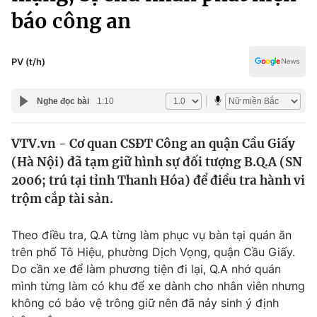
Chính trị
báo công an
Truyền hình
Văn hóa - Giải trí
Xã hội
Y tế
PV (t/h)
Đời sống
Pháp luật
Công nghệ
Nghe đọc bài
1:10
Giáo dục
Y tế
VTV.vn - Cơ quan CSĐT Công an quận Cầu Giấy
(Hà Nội) đã tạm giữ hình sự đối tượng B.Q.A (SN
Thế giới
2006; trú tại tỉnh Thanh Hóa) để điều tra hành vi
Tin tức
trộm cắp tài sản.
Kinh tế
Thế giới đó đây
Theo điều tra, Q.A từng làm phục vụ bàn tại quán ăn
Tài chính
Dữ liệu và đời sống
trên phố Tô Hiệu, phường Dịch Vọng, quận Cầu Giấy.
Câu chuyện quốc tế
Thị trường
Do cần xe để làm phương tiện đi lại, Q.A nhớ quán
mình từng làm có khu để xe dành cho nhân viên nhưng
Truyền hình
Góc doanh nghiệp
không có bảo vệ trông giữ nên đã nảy sinh ý định