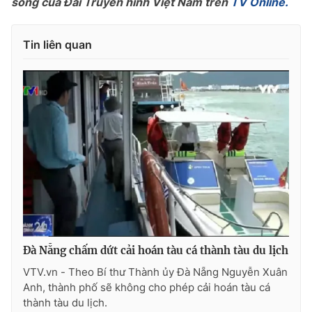
sóng của Đài Truyền hình Việt Nam trên
TV Online.
Photo
Infographic
Tin liên quan
Video
Shorts video
VTV Money
VTV Thể thao
VTV Sức khoẻ
Bất động sản
Thị trường 24h
Tấm lòng Việt
VTV4
Vươn mình bằng AI
Đà Nẵng chấm dứt cải hoán tàu cá thành tàu du lịch
VTV9
VTV8
VTV.vn - Theo Bí thư Thành ủy Đà Nẵng Nguyễn Xuân
Anh, thành phố sẽ không cho phép cải hoán tàu cá
thành tàu du lịch.
Liên hệ tòa soạn
English