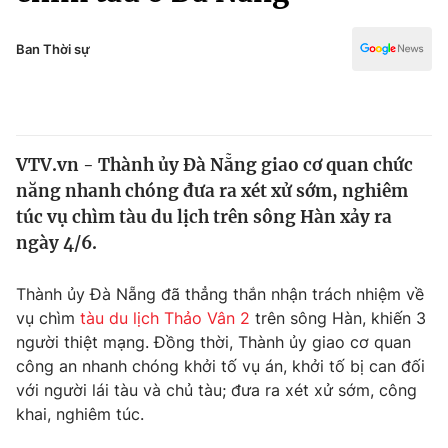
Chính trị
Truyền hình
Văn hóa - Giải trí
Ban Thời sự
Xã hội
Y tế
Đời sống
Pháp luật
Công nghệ
Giáo dục
VTV.vn - Thành ủy Đà Nẵng giao cơ quan chức
Y tế
năng nhanh chóng đưa ra xét xử sớm, nghiêm
túc vụ chìm tàu du lịch trên sông Hàn xảy ra
Thế giới
ngày 4/6.
Tin tức
Thành ủy Đà Nẵng đã thẳng thắn nhận trách nhiệm về
Kinh tế
vụ chìm
tàu du lịch Thảo Vân 2
trên sông Hàn, khiến 3
Thế giới đó đây
Tài chính
người thiệt mạng. Đồng thời, Thành ủy giao cơ quan
Dữ liệu và đời sống
Câu chuyện quốc tế
công an nhanh chóng khởi tố vụ án, khởi tố bị can đối
Thị trường
với người lái tàu và chủ tàu; đưa ra xét xử sớm, công
Truyền hình
khai, nghiêm túc.
Góc doanh nghiệp