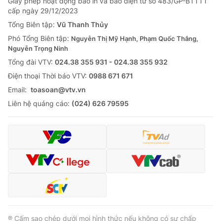
Giấy phép hoạt động báo in và báo điện tử số 483/GP-BTTTT
cấp ngày 29/12/2023
Tổng Biên tập:
Vũ Thanh Thủy
Phó Tổng Biên tập:
Nguyễn Thị Mỹ Hạnh, Phạm Quốc Thắng,
Nguyễn Trọng Ninh
Tổng đài VTV:
024.38 355 931 - 024.38 355 932
Ðiện thoại Thời báo VTV:
0988 671 671
Email:
toasoan@vtv.vn
Liên hệ quảng cáo:
(024) 626 79595
® Cấm sao chép dưới mọi hình thức nếu không có sự chấp