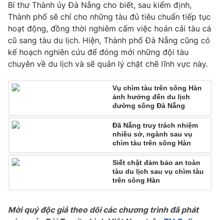
Phim VTV
Bí thư Thành ủy Đà Nẵng cho biết, sau kiểm định,
Giải trí
Thành phố sẽ chỉ cho những tàu đủ tiêu chuẩn tiếp tục
Hậu trường
hoạt động, đồng thời nghiêm cấm việc hoán cải tàu cá
Điện ảnh
Đời sống
cũ sang tàu du lịch. Hiện, Thành phố Đà Nẵng cũng có
Nhân vật
Âm nhạc
kế hoạch nghiên cứu để đóng mới những đội tàu
Du lịch
Khán giả
chuyên về du lịch và sẽ quản lý chặt chẽ lĩnh vực này.
Giáo dục
Sao
Làm đẹp
Giải sao mai
Tuyển sinh
Vụ chìm tàu trên sông Hàn
Công nghệ
ảnh hưởng đến du lịch
Chất lượng cuộc sống
đường sông Đà Nẵng
Học trực tuyến
Hitech Công nghệ tương lai
Giao lưu trực tuyến
Đã Nẵng truy trách nhiệm
nhiều sở, ngành sau vụ
Sản phẩm
chìm tàu trên sông Hàn
Lịch phát sóng
Thị trường
Siết chặt đảm bảo an toàn
tàu du lịch sau vụ chìm tàu
Tư vấn
trên sông Hàn
Chuyên mục khác
Emagazine
Podcast
Mời quý độc giả theo dõi các chương trình đã phát