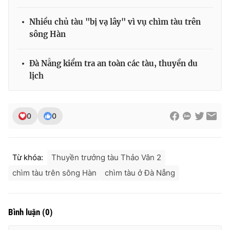
Nhiều chủ tàu "bị vạ lây" vì vụ chìm tàu trên
sông Hàn
THỜI BÁO VTV
Đà Nẵng kiểm tra an toàn các tàu, thuyền du
lịch
Theo dõi báo trên
0
0
Cơ quan chủ quản:
Đài Truyền hình Việt Nam
Cơ quan báo chí:
Thời báo VTV
Từ khóa:
Thuyền trưởng tàu Thảo Vân 2
Giấy phép hoạt động báo in và báo điện tử số 483/GP-BTTTT
cấp ngày 29/12/2023
chìm tàu trên sông Hàn
chìm tàu ở Đà Nẵng
Tổng Biên tập:
Vũ Thanh Thủy
Phó Tổng Biên tập:
Nguyễn Thị Mỹ Hạnh, Phạm Quốc Thắng,
Nguyễn Trọng Ninh
Bình luận
(
0
)
Tổng đài VTV:
024.38 355 931 - 024.38 355 932