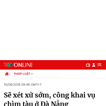
PHÁP LUẬT
Chính trị
10/06/2016 09:48 GMT+7
Xã hội
Sẽ xét xử sớm, công khai vụ
Pháp luật
Chuyên mục
Kinh tế
chìm tàu ở Đà Nẵng
Thể thao