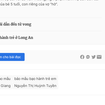
của bé 5 tuổi, con riêng của vợ "hờ".
ái dẫn đến tử vong
 hành trẻ ở Long An
im cho bài đọc
ảo mẫu
bảo mẫu bạo hành trẻ em
 Giang
Nguyễn Thị Huỳnh Tuyền