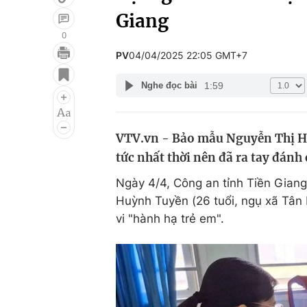
Giang
0
PV
04/04/2025 22:05 GMT+7
Giải trí
Đời sống
1:59
Nghe đọc bài
Điện ảnh
Du lịch
Âm nhạc
Làm đẹp
VTV.vn - Bảo mẫu Nguyễn Thị H
Sao
Chất lượng cuộc sốn
tức nhất thời nên đã ra tay đánh 
Ngày 4/4, Công an tỉnh Tiền Giang 
Huỳnh Tuyền (26 tuổi, ngụ xã Tân 
vi "hành hạ trẻ em".