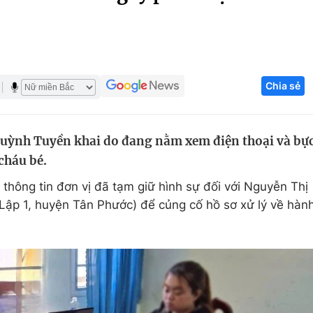
Góc ảnh
Giáo dục
Công nghệ
Chia sẻ
Tuyển sinh
Hitech Công ng
Học trực tuyến
Sản phẩm
uỳnh Tuyền khai do đang nằm xem điện thoại và bự
g
Thị trường
cháu bé.
Tư vấn
thông tin đơn vị đã tạm giữ hình sự đối với Nguyễn Thị
Lập 1, huyện Tân Phước) để củng cố hồ sơ xử lý về hàn