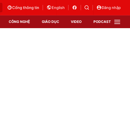
Cổng thông tin
English
Đăng nhập
CÔNG NGHỆ
GIÁO DỤC
VIDEO
PODCAST
VTV Money
VTV Thể thao
VTV Sức khoẻ
Bất động sản
Thị trường 24h
Tấm lòng Việt
Vươn mình bằng AI
VTV4
VTV8
VTV9
Lịch phát sóng
Giao lưu trực tuyến
Sự kiện