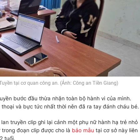
yền tại cơ quan công an. (Ảnh: Công an Tiền Giang)
uyền bước đầu thừa nhận toàn bộ hành vi của mình.
hoại và bực tức nhất thời nên đã ra tay đánh cháu bé.
an truyền clip ghi lại cảnh một phụ nữ hành hạ trẻ nhỏ
ữ trong đoạn clip được cho là
bảo mẫu
tại cơ sở này liên
 tuổi.