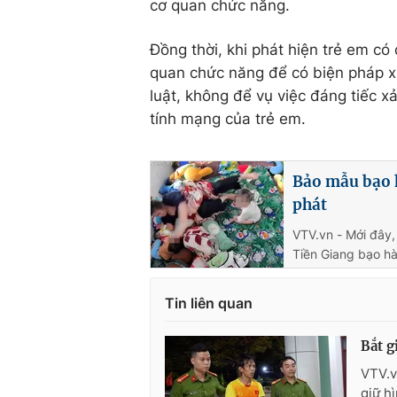
cơ quan chức năng.
Đồng thời, khi phát hiện trẻ em c
quan chức năng để có biện pháp xử
luật, không để vụ việc đáng tiếc x
tính mạng của trẻ em.
Bảo mẫu bạo h
phát
VTV.vn - Mới đây,
Tiền Giang bạo hà
Tin liên quan
Bắt g
VTV.v
giữ h