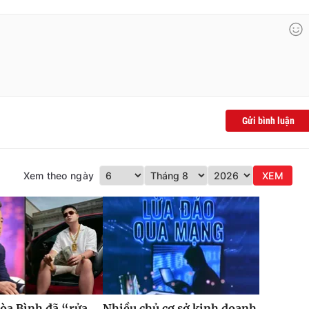
Gửi bình luận
Xem theo ngày
XEM
òa Bình đã “rửa
Nhiều chủ cơ sở kinh doanh