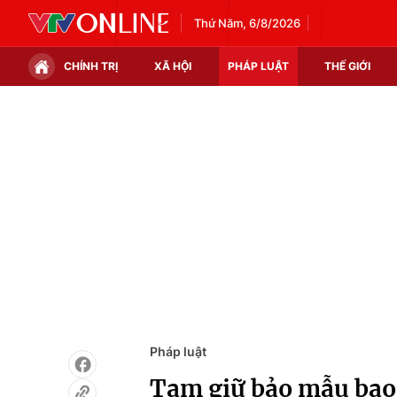
Thứ Năm, 6/8/2026
CHÍNH TRỊ
XÃ HỘI
PHÁP LUẬT
THẾ GIỚI
Chính trị
Xã hội
Thế giới
Kinh tế
Tin tức
Tài chính
Thế giới đó đây
Thị trường
Câu chuyện quốc tế
Góc doanh nghiệp
Dữ liệu và đời sống
Pháp luật
Tạm giữ bảo mẫu bạo 