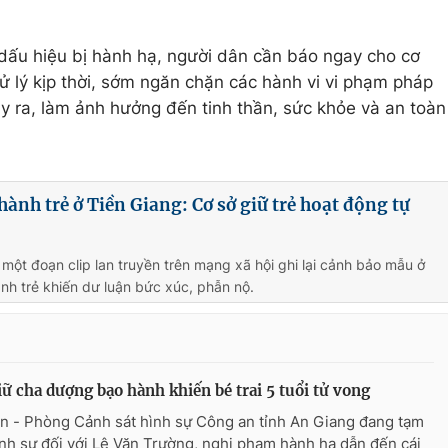
ó dấu hiệu bị hành hạ, người dân cần báo ngay cho cơ
 lý kịp thời, sớm ngăn chặn các hành vi vi phạm pháp
ảy ra, làm ảnh hưởng đến tinh thần, sức khỏe và an toàn
ành trẻ ở Tiền Giang: Cơ sở giữ trẻ hoạt động tự
 một đoạn clip lan truyền trên mạng xã hội ghi lại cảnh bảo mẫu ở
nh trẻ khiến dư luận bức xúc, phẫn nộ.
iữ cha dượng bạo hành khiến bé trai 5 tuổi tử vong
n - Phòng Cảnh sát hình sự Công an tỉnh An Giang đang tạm
ình sự đối với Lê Văn Trường, nghi phạm hành hạ dẫn đến cái