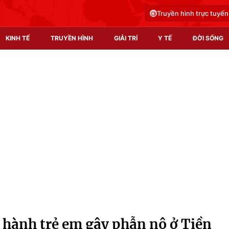
Truyền hình trực tuyến
KINH TẾ
TRUYỀN HÌNH
GIẢI TRÍ
Y TẾ
ĐỜI SỐNG
Pháp luật
Y tế
Truyền hình
Multimedia
Phim VTV
Video
Hậu trường
Shorts video
Nhân vật
Podcast
Khán giả
EMagazine
Giải sao mai
Photo
hành trẻ em gây phẫn nộ ở Tiền
Infographic