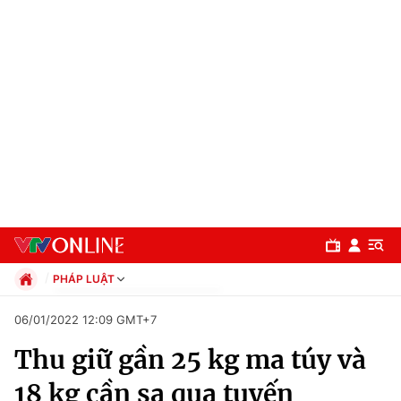
PHÁP LUẬT
Chính trị
06/01/2022 12:09 GMT+7
Xã hội
Thu giữ gần 25 kg ma túy và
Pháp luật
Chuyên mục
Kinh tế
18 kg cần sa qua tuyến
Thể thao