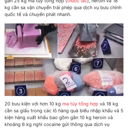
gần 25 kg ma túy tổng hợp (
thuốc lắc
), heroin và 18
Phim VTV
Giải trí
kg cần sa vận chuyển trái phép qua dịch vụ bưu chính
Hậu trường
quốc tế và chuyển phát nhanh.
Điện ảnh
Đời sống
Nhân vật
Âm nhạc
Du lịch
Khán giả
Giáo dục
Sao
Làm đẹp
Giải sao mai
Tuyển sinh
Công nghệ
Chất lượng cuộc sống
Học trực tuyến
Hitech Công nghệ tương lai
Giao lưu trực tuyến
Sản phẩm
Lịch phát sóng
Thị trường
Tư vấn
20 bưu kiện với hơn 10 kg
ma túy tổng hợp
và 18 kg
Chuyên mục khác
cần sa giấu trong các lô hàng quà biếu nhập khẩu và 5
kiện hàng xuất khẩu bao gồm gần 10 kg heroin và
Emagazine
Podcast
khoảng 6 kg nghi cocaine gửi thông qua dịch vụ