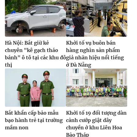
Hà Nội: Bắt giữ kẻ
Khởi tố vụ buôn bán
chuyên "kê gạch tháo
hàng nghìn sản phẩm
bánh" ô tô tại các khu đô
giả nhãn hiệu nổi tiếng
thị
ở Đà Nẵng
Bắt khẩn cấp bảo mẫu
Khởi tố 19 đối tượng dàn
bạo hành trẻ tại trường
cảnh cướp giật dây
mầm non
chuyền ở khu Liên Hoa
Bảo Tháp