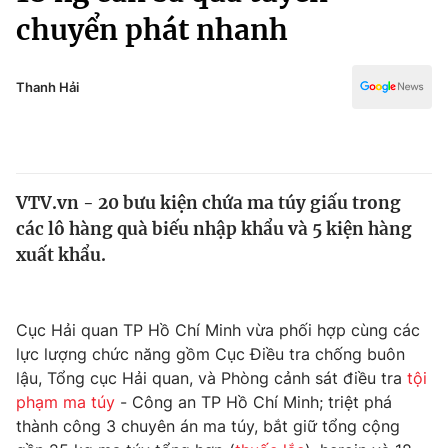
Chính trị
chuyển phát nhanh
Truyền hình
Văn hóa - Giải trí
Xã hội
Y tế
Thanh Hải
Đời sống
Pháp luật
Công nghệ
Giáo dục
Y tế
VTV.vn - 20 bưu kiện chứa ma túy giấu trong
các lô hàng quà biếu nhập khẩu và 5 kiện hàng
Thế giới
xuất khẩu.
Tin tức
Kinh tế
Thế giới đó đây
Cục Hải quan TP Hồ Chí Minh vừa phối hợp cùng các
Tài chính
Dữ liệu và đời sống
lực lượng chức năng gồm Cục Điều tra chống buôn
Câu chuyện quốc tế
Thị trường
lậu, Tổng cục Hải quan, và Phòng cảnh sát điều tra
tội
phạm ma túy
- Công an TP Hồ Chí Minh; triệt phá
Truyền hình
Góc doanh nghiệp
thành công 3 chuyên án ma túy, bắt giữ tổng cộng