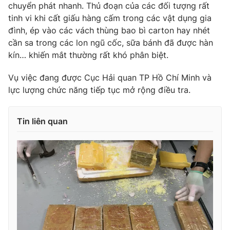
chuyển phát nhanh. Thủ đoạn của các đối tượng rất
Photo
Infographic
tinh vi khi cất giấu hàng cấm trong các vật dụng gia
đình, ép vào các vách thùng bao bì carton hay nhét
cần sa trong các lon ngũ cốc, sữa bánh đã được hàn
Video
Shorts video
kín… khiến mắt thường rất khó phân biệt.
VTV Money
VTV Thể thao
Vụ việc đang được Cục Hải quan TP Hồ Chí Minh và
lực lượng chức năng tiếp tục mở rộng điều tra.
VTV Sức khoẻ
Bất động sản
Tin liên quan
Thị trường 24h
Tấm lòng Việt
VTV4
Vươn mình bằng AI
VTV9
VTV8
Liên hệ tòa soạn
English