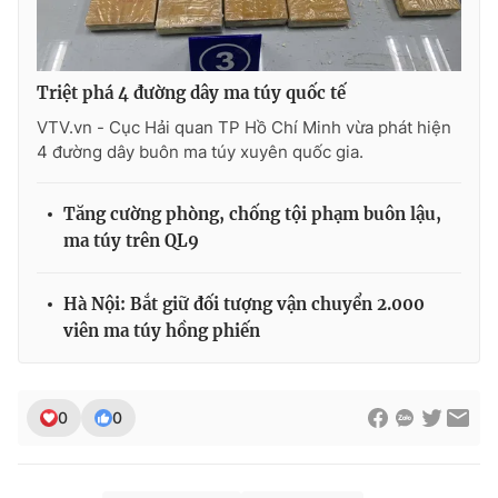
Triệt phá 4 đường dây ma túy quốc tế
THỜI BÁO VTV
VTV.vn - Cục Hải quan TP Hồ Chí Minh vừa phát hiện
4 đường dây buôn ma túy xuyên quốc gia.
Theo dõi báo trên
Tăng cường phòng, chống tội phạm buôn lậu,
ma túy trên QL9
Cơ quan chủ quản:
Đài Truyền hình Việt Nam
Hà Nội: Bắt giữ đối tượng vận chuyển 2.000
Cơ quan báo chí:
Thời báo VTV
viên ma túy hồng phiến
Giấy phép hoạt động báo in và báo điện tử số 483/GP-BTTTT
cấp ngày 29/12/2023
Tổng Biên tập:
Vũ Thanh Thủy
0
0
Phó Tổng Biên tập:
Nguyễn Thị Mỹ Hạnh, Phạm Quốc Thắng,
Nguyễn Trọng Ninh
Tổng đài VTV:
024.38 355 931 - 024.38 355 932