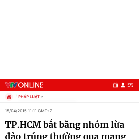
PHÁP LUẬT
Chính trị
15/04/2015 11:11 GMT+7
Xã hội
TP.HCM bắt băng nhóm lừa
Pháp luật
Chuyên mục
Kinh tế
đảo trúng thưởng qua mạng
Thể thao