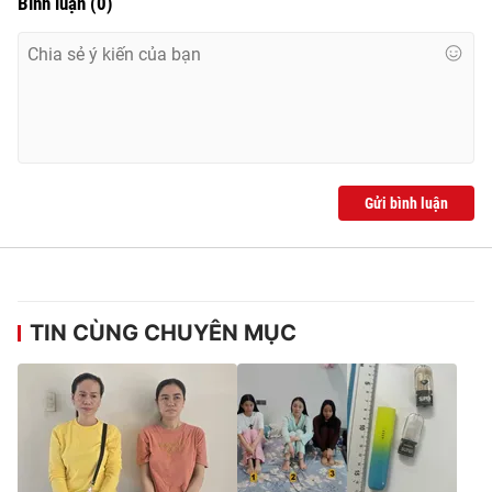
Bình luận
(
0
)
Ðiện thoại Thời báo VTV:
024.66 897 897
Email:
toasoan@vtv.vn
Liên hệ quảng cáo:
024-7300.7108
Gửi bình luận
TIN CÙNG CHUYÊN MỤC
® Cấm sao chép dưới mọi hình thức nếu không có sự chấp
thuận bằng văn bản. Ghi rõ nguồn VTV.vn khi phát hành lại
thông tin từ website này.