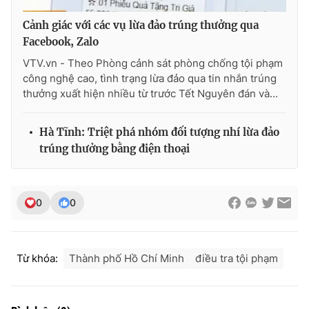
Cảnh giác với các vụ lừa đảo trúng thưởng qua
Facebook, Zalo
VTV.vn - Theo Phòng cảnh sát phòng chống tội phạm
THỜI BÁO VTV
công nghệ cao, tình trạng lừa đảo qua tin nhắn trúng
thưởng xuất hiện nhiều từ trước Tết Nguyên đán và...
Hà Tĩnh: Triệt phá nhóm đối tượng nhí lừa đảo
Theo dõi báo trên
trúng thưởng bằng điện thoại
Cơ quan chủ quản:
Đài Truyền hình Việt Nam
Cơ quan báo chí:
Thời báo VTV
0
0
Giấy phép hoạt động báo in và báo điện tử số 483/GP-BTTTT
cấp ngày 29/12/2023
Tổng Biên tập:
Vũ Thanh Thủy
Từ khóa:
Thành phố Hồ Chí Minh
điều tra tội phạm
Phó Tổng Biên tập:
Nguyễn Thị Mỹ Hạnh, Phạm Quốc Thắng,
Nguyễn Trọng Ninh
Tổng đài VTV:
024.38 355 931 - 024.38 355 932