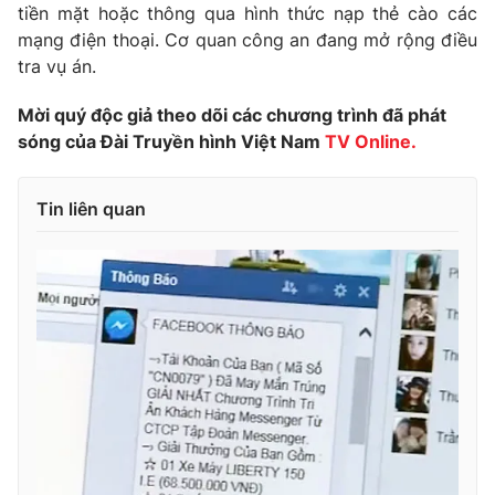
tiền mặt hoặc thông qua hình thức nạp thẻ cào các
Photo
Infographic
mạng điện thoại. Cơ quan công an đang mở rộng điều
tra vụ án.
Video
Shorts video
Mời quý độc giả theo dõi các chương trình đã phát
sóng của Đài Truyền hình Việt Nam
TV Online.
VTV Money
VTV Thể thao
Tin liên quan
VTV Sức khoẻ
Bất động sản
Thị trường 24h
Tấm lòng Việt
VTV4
Vươn mình bằng AI
VTV9
VTV8
Liên hệ tòa soạn
English