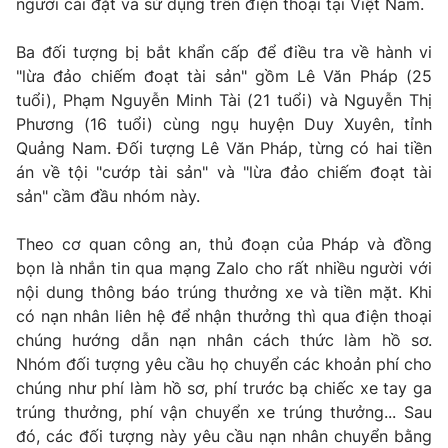
người cài đặt và sử dụng trên điện thoại tại Việt Nam.
Phim VTV
Giải trí
Hậu trường
Ba đối tượng bị bắt khẩn cấp để điều tra về hành vi
Điện ảnh
"lừa đảo chiếm đoạt tài sản" gồm Lê Văn Pháp (25
Đời sống
Nhân vật
tuổi), Phạm Nguyễn Minh Tài (21 tuổi) và Nguyễn Thị
Âm nhạc
Du lịch
Phương (16 tuổi) cùng ngụ huyện Duy Xuyên, tỉnh
Khán giả
Giáo dục
Sao
Quảng Nam. Đối tượng Lê Văn Pháp, từng có hai tiền
Làm đẹp
Giải sao mai
án về tội "cướp tài sản" và "lừa đảo chiếm đoạt tài
Tuyển sinh
Công nghệ
sản" cầm đầu nhóm này.
Chất lượng cuộc sống
Học trực tuyến
Hitech Công nghệ tương lai
Theo cơ quan công an, thủ đoạn của Pháp và đồng
Giao lưu trực tuyến
bọn là nhắn tin qua mạng Zalo cho rất nhiều người với
Sản phẩm
nội dung thông báo trúng thưởng xe và tiền mặt. Khi
Lịch phát sóng
có nạn nhân liên hệ để nhận thưởng thì qua điện thoại
Thị trường
chúng hướng dẫn nạn nhân cách thức làm hồ sơ.
Tư vấn
Nhóm đối tượng yêu cầu họ chuyển các khoản phí cho
Chuyên mục khác
chúng như phí làm hồ sơ, phí trước bạ chiếc xe tay ga
trúng thưởng, phí vận chuyển xe trúng thưởng... Sau
Emagazine
Podcast
đó, các đối tượng này yêu cầu nạn nhân chuyển bằng