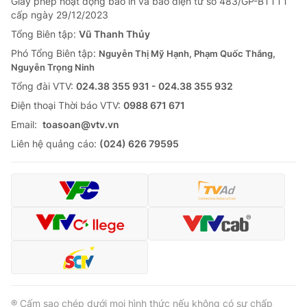
Giấy phép hoạt động báo in và báo điện tử số 483/GP-BTTTT
cấp ngày 29/12/2023
Tổng Biên tập:
Vũ Thanh Thủy
Phó Tổng Biên tập:
Nguyễn Thị Mỹ Hạnh, Phạm Quốc Thắng,
Nguyễn Trọng Ninh
Tổng đài VTV:
024.38 355 931 - 024.38 355 932
Ðiện thoại Thời báo VTV:
0988 671 671
Email:
toasoan@vtv.vn
Liên hệ quảng cáo:
(024) 626 79595
® Cấm sao chép dưới mọi hình thức nếu không có sự chấp