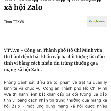
Chính trị
xã hội Zalo
Truyền hình
Văn hóa - Giải trí
Xã hội
Y tế
Theo TTXVN
Đời sống
Pháp luật
Công nghệ
Giáo dục
Y tế
VTV.vn - Công an Thành phố Hồ Chí Minh vừa
thi hành lệnh bắt khẩn cấp ba đối tượng lừa đảo
Thế giới
tinh vi bằng cách nhắn tin trúng thưởng qua
Tin tức
mạng xã hội Zalo.
Kinh tế
Thế giới đó đây
Phòng Cảnh sát điều tra tội phạm về trật tự quản lý
Tài chính
Dữ liệu và đời sống
kinh tế và chức vụ, Công an Thành phố Hồ Chí Minh
Câu chuyện quốc tế
Thị trường
vừa thi hành lệnh bắt khẩn cấp ba đối tượng lừa đảo
tinh vi bằng cách nhắn tin trúng thưởng qua mạng xã
Truyền hình
Góc doanh nghiệp
hội Zalo - một ứng dụng mạng xã hội được nhiều