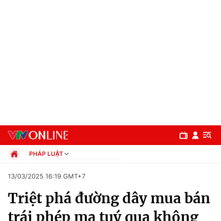
PHÁP LUẬT
Chính trị
13/03/2025 16:19 GMT+7
Xã hội
Triệt phá đường dây mua bán
Pháp luật
Chuyên mục
Kinh tế
trái phép ma tuý qua không
Thể thao