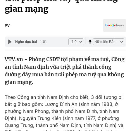
Chính trị
gian mạng
Truyền hình
Văn hóa - Giải trí
Xã hội
Y tế
PV
Đời sống
Pháp luật
Công nghệ
Nghe đọc bài
1:01
Giáo dục
Y tế
VTV.vn - Phòng CSĐT tội phạm về ma tuý, Công
an tỉnh Nam định vừa triệt phá thành công
Thế giới
đường đây mua bán trái phép ma tuý qua không
Tin tức
gian mạng.
Kinh tế
Thế giới đó đây
Theo Công an tỉnh Nam Định cho biết, 3 đối tượng bị
Tài chính
Dữ liệu và đời sống
bắt giữ bao gồm: Lương Đình An (sinh năm 1983, ở
Câu chuyện quốc tế
Thị trường
phường Nam Phong, thành phố Nam Định, tỉnh Nam
Định), Nguyễn Trung Kiên (sinh năm 1977, ở phường
Truyền hình
Góc doanh nghiệp
Quang Trung, thành phố Nam Định, tỉnh Nam Định) và