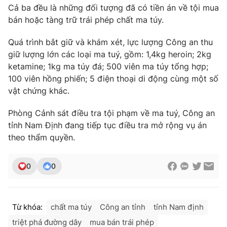
Cả ba đều là những đối tượng đã có tiền án về tội mua
Photo
Infographic
bán hoặc tàng trữ trái phép chất ma túy.
Quá trình bắt giữ và khám xét, lực lượng Công an thu
Video
Shorts video
giữ lượng lớn các loại ma tuý, gồm: 1,4kg heroin; 2kg
ketamine; 1kg ma túy đá; 500 viên ma túy tổng hợp;
VTV Money
VTV Thể thao
100 viên hồng phiến; 5 điện thoại di động cùng một số
vật chứng khác.
VTV Sức khoẻ
Bất động sản
Phòng Cảnh sát điều tra tội phạm về ma tuý, Công an
tỉnh Nam Định đang tiếp tục điều tra mở rộng vụ án
Thị trường 24h
Tấm lòng Việt
theo thẩm quyền.
VTV4
Vươn mình bằng AI
0
0
VTV9
VTV8
Từ khóa:
chất ma túy
Công an tỉnh
tỉnh Nam định
Liên hệ tòa soạn
English
triệt phá đường dây
mua bán trái phép