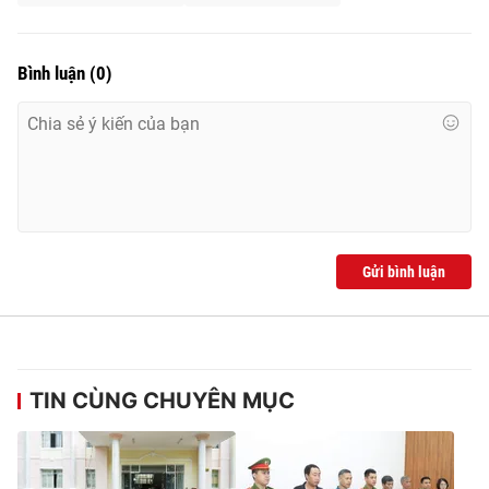
Bình luận
(
0
)
THỜI BÁO VTV
Theo dõi báo trên
Gửi bình luận
Cơ quan chủ quản:
Đài Truyền hình Việt Nam
Cơ quan báo chí:
Thời báo VTV
Giấy phép hoạt động báo in và báo điện tử số 483/GP-BTTTT
cấp ngày 29/12/2023
Tổng Biên tập:
Vũ Thanh Thủy
TIN CÙNG CHUYÊN MỤC
Phó Tổng Biên tập:
Nguyễn Thị Mỹ Hạnh, Phạm Quốc Thắng,
Nguyễn Trọng Ninh
Tổng đài VTV:
024.38 355 931 - 024.38 355 932