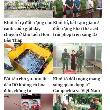
Ðiện thoại Thời báo VTV:
024.66 897 897
Email:
toasoan@vtv.vn
Liên hệ quảng cáo:
024-7300.7108
Khởi tố 19 đối tượng dàn
Khởi tố, bắt tạm giam 4
cảnh cướp giật dây
đối tượng khai thác cát
chuyền ở khu Liên Hoa
trái phép trên sông Đà
Bảo Tháp
Bắt tàu chở 50.000 lít
Khởi tố đối tượng mang
dầu DO không có hóa
súng quân dụng từ
® Cấm sao chép dưới mọi hình thức nếu không có sự chấp
đơn, chứng từ
Campuchia về Việt Nam
thuận bằng văn bản. Ghi rõ nguồn VTV.vn khi phát hành lại
thông tin từ website này.