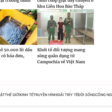
tại trường mầm
cảnh cướp giật dây chuyền ở
khu Liên Hoa Bảo Tháp
hở 50.000 lít dầu
Khởi tố đối tượng mang
 có hóa đơn,
súng quân dụng từ
Campuchia về Việt Nam
UẬT
THẾ GIỚI
KINH TẾ
TRUYỀN HÌNH
GIẢI TRÍ
Y TẾ
ĐỜI SỐNG
CÔNG NG