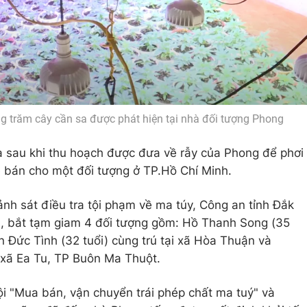
àng trăm cây cần sa được phát hiện tại nhà đối tượng Phong
 sau khi thu hoạch được đưa về rẫy của Phong để phơi
hệ bán cho một đối tượng ở TP.Hồ Chí Minh.
nh sát điều tra tội phạm về ma túy, Công an tỉnh Đắk
an, bắt tạm giam 4 đối tượng gồm: Hồ Thanh Song (35
ăn Đức Tình (32 tuổi) cùng trú tại xã Hòa Thuận và
i xã Ea Tu, TP Buôn Ma Thuột.
tội "Mua bán, vận chuyển trái phép chất ma tuý" và