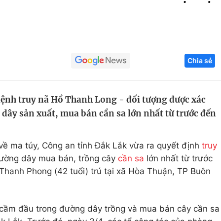
Góc ảnh
Giáo dục
Công nghệ
Chia sẻ
Tuyển sinh
Hitech Công ng
Học trực tuyến
Sản phẩm
lệnh truy nã Hồ Thanh Long - đối tượng được xác
g
Thị trường
dây sản xuất, mua bán cần sa lớn nhất từ trước đến
Tư vấn
về ma túy, Công an tỉnh Đắk Lắk vừa ra quyết định
truy
ường dây mua bán, trồng cây
cần sa
lớn nhất từ trước
̀ Thanh Phong (42 tuổi) trú tại xã Hòa Thuận, TP Buôn
 cầm đầu trong đường dây trồng và mua bán cây cần sa