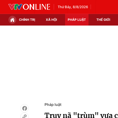
Thứ Bảy, 8/8/2026
CHÍNH TRỊ
XÃ HỘI
PHÁP LUẬT
THẾ GIỚI
Chính trị
Xã hội
Thế giới
Kinh tế
Tin tức
Tài chính
Thế giới đó đây
Thị trường
Câu chuyện quốc tế
Góc doanh nghiệp
Dữ liệu và đời sống
Pháp luật
Truy nã "trùm" vựa cầ