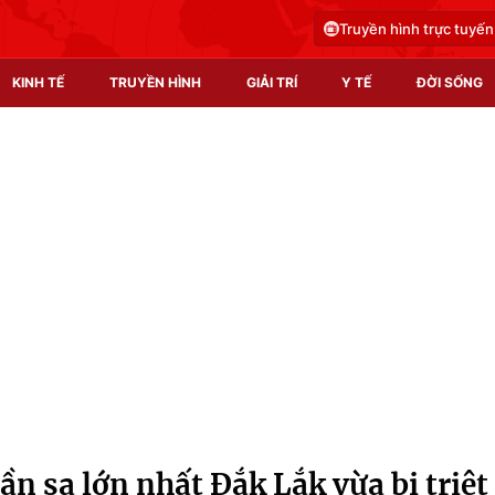
Truyền hình trực tuyến
KINH TẾ
TRUYỀN HÌNH
GIẢI TRÍ
Y TẾ
ĐỜI SỐNG
Pháp luật
Y tế
Truyền hình
Multimedia
Phim VTV
Video
Hậu trường
Shorts video
Nhân vật
Podcast
Khán giả
EMagazine
Giải sao mai
Photo
n sa lớn nhất Đắk Lắk vừa bị triệt
Infographic