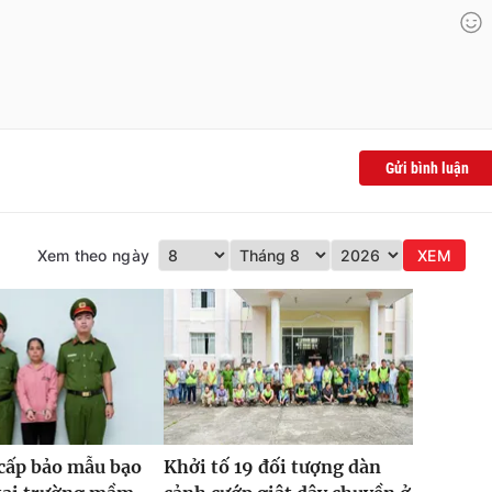
Gửi bình luận
Xem theo ngày
XEM
cấp bảo mẫu bạo
Khởi tố 19 đối tượng dàn