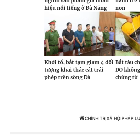
nghìn sản phẩm giả nhãn
hành trẻ 
hiệu nổi tiếng ở Đà Nẵng
non
Khởi tố, bắt tạm giam 4 đối
Bắt tàu c
tượng khai thác cát trái
DO không
phép trên sông Đà
chứng từ
CHÍNH TRỊ
XÃ HỘI
PHÁP L