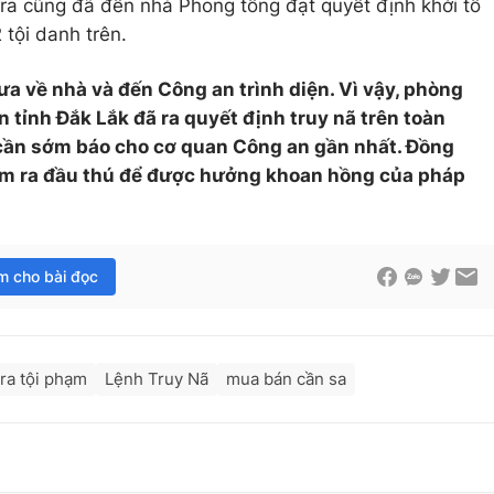
tra cũng đã đến nhà Phong tống đạt quyết định khởi tố
 tội danh trên.
a về nhà và đến Công an trình diện. Vì vậy, phòng
 tỉnh Đắk Lắk đã ra quyết định truy nã trên toàn
g cần sớm báo cho cơ quan Công an gần nhất. Đồng
ớm ra đầu thú để được hưởng khoan hồng của pháp
im cho bài đọc
tra tội phạm
Lệnh Truy Nã
mua bán cần sa