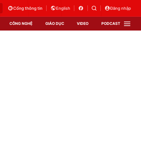
Cổng thông tin
English
Đăng nhập
CÔNG NGHỆ
GIÁO DỤC
VIDEO
PODCAST
VTV Money
VTV Thể thao
VTV Sức khoẻ
Bất động sản
Thị trường 24h
Tấm lòng Việt
Vươn mình bằng AI
VTV4
VTV8
VTV9
Lịch phát sóng
Giao lưu trực tuyến
Sự kiện