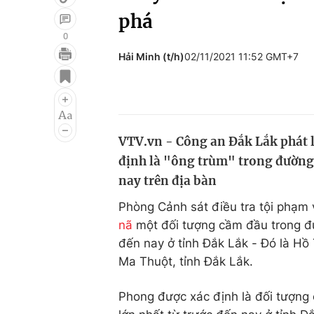
phá
0
Hải Minh (t/h)
02/11/2021 11:52 GMT+7
Giải trí
Đời sống
Điện ảnh
Du lịch
Âm nhạc
Làm đẹp
VTV.vn - Công an Đắk Lắk phát 
Sao
Chất lượng cuộc sốn
định là "ông trùm" trong đường 
nay trên địa bàn
Phòng Cảnh sát điều tra tội phạm 
nã
một đối tượng cầm đầu trong đ
đến nay ở tỉnh Đắk Lắk - Đó là Hô
Ma Thuột, tỉnh Đắk Lắk.
Phong được xác định là đối tượng