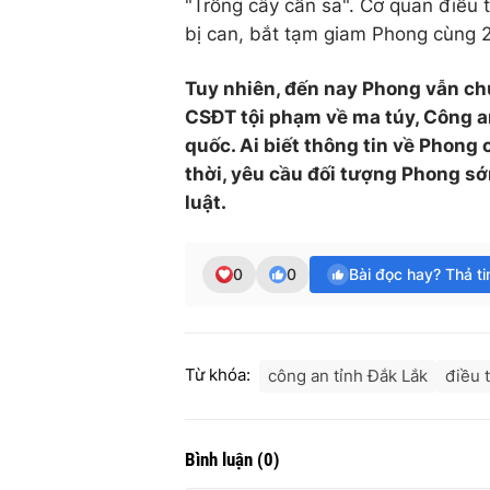
"Trồng cây cần sa". Cơ quan điều 
bị can, bắt tạm giam Phong cùng 2
Tuy nhiên, đến nay Phong vẫn chư
CSĐT tội phạm về ma túy, Công an
quốc. Ai biết thông tin về Phon
thời, yêu cầu đối tượng Phong s
luật.
0
0
Bài đọc hay? Thả t
Từ khóa:
công an tỉnh Đắk Lắk
điều 
Bình luận
(
0
)