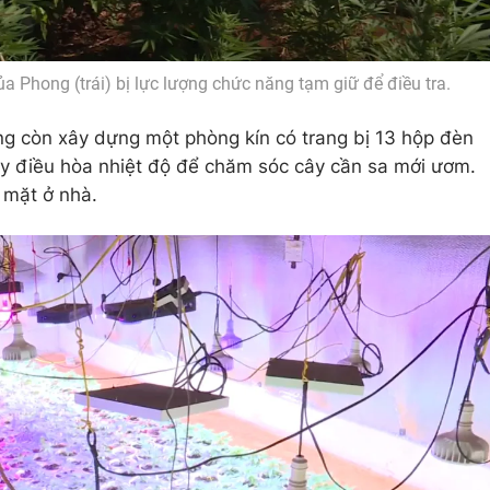
 Phong (trái) bị lực lượng chức năng tạm giữ để điều tra.
ng còn xây dựng một phòng kín có trang bị 13 hộp đèn
áy điều hòa nhiệt độ để chăm sóc cây cần sa mới ươm.
 mặt ở nhà.