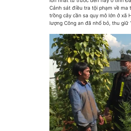
lớn nhất từ trước đến nay ở tỉnh Đ
Cảnh sát điều tra tội phạm về ma t
trồng cây cần sa quy mô lớn ở xã 
lượng Công an đã nhổ bỏ, thu giữ 