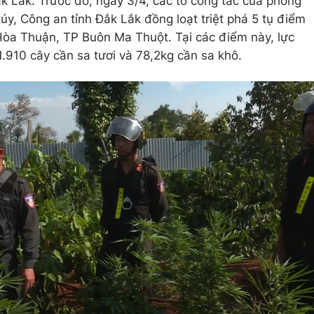
ắk Lắk. Trước đó, ngày 3/4, các tổ công tác của phòng
úy, Công an tỉnh Đắk Lắk đồng loạt triệt phá 5 tụ điểm
Hòa Thuận, TP Buôn Ma Thuột. Tại các điểm này, lực
1.910 cây cần sa tươi và 78,2kg cần sa khô.