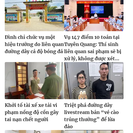
Đình chỉ chức vụ một
Vụ 147 điểm 10 toán tại
hiệu trưởng do liên quan
Tuyên Quang: Thí sinh
đường dây cá độ bóng đá
liên quan sai phạm sẽ bị
xử lý, không được xét...
Khởi tố tài xế xe tải vi
Triệt phá đường dây
phạm nồng độ cồn gây
livestream bán “vé cào
tai nạn chết người
trúng thưởng” để lừa
đảo