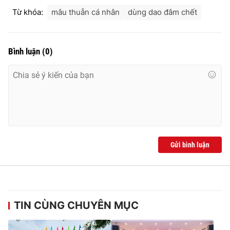
Ðiện thoại Thời báo VTV:
024.66 897 897
Từ khóa:
mâu thuẫn cá nhân
dùng dao đâm chết
Email:
toasoan@vtv.vn
Liên hệ quảng cáo:
024-7300.7108
Bình luận
(
0
)
Gửi bình luận
® Cấm sao chép dưới mọi hình thức nếu không có sự chấp
thuận bằng văn bản. Ghi rõ nguồn VTV.vn khi phát hành lại
thông tin từ website này.
TIN CÙNG CHUYÊN MỤC