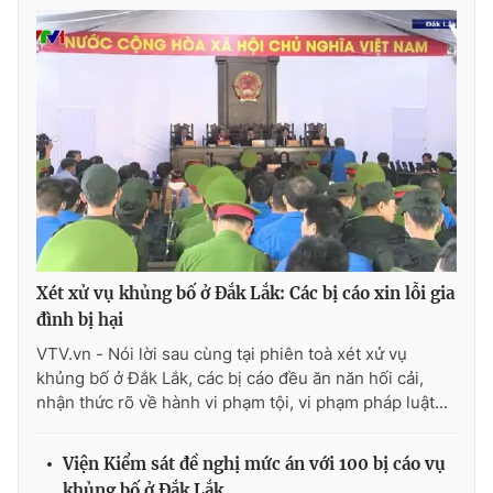
THỜI BÁO VTV
Theo dõi báo trên
Cơ quan chủ quản:
Đài Truyền hình Việt Nam
Xét xử vụ khủng bố ở Đắk Lắk: Các bị cáo xin lỗi gia
Cơ quan báo chí:
Thời báo VTV
đình bị hại
Giấy phép hoạt động báo in và báo điện tử số 483/GP-BTTTT
VTV.vn - Nói lời sau cùng tại phiên toà xét xử vụ
cấp ngày 29/12/2023
khủng bố ở Đắk Lắk, các bị cáo đều ăn năn hối cải,
Tổng Biên tập:
Vũ Thanh Thủy
nhận thức rõ về hành vi phạm tội, vi phạm pháp luật...
Phó Tổng Biên tập:
Nguyễn Thị Mỹ Hạnh, Phạm Quốc Thắng,
Nguyễn Trọng Ninh
Viện Kiểm sát đề nghị mức án với 100 bị cáo vụ
Tổng đài VTV:
024.38 355 931 - 024.38 355 932
khủng bố ở Đắk Lắk