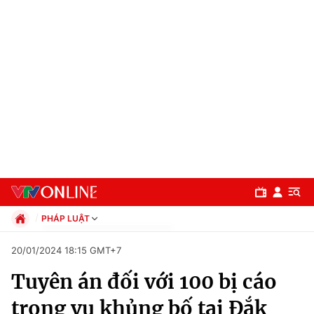
PHÁP LUẬT
Chính trị
20/01/2024 18:15 GMT+7
Xã hội
Tuyên án đối với 100 bị cáo
Pháp luật
Chuyên mục
Kinh tế
trong vụ khủng bố tại Đắk
Thể thao