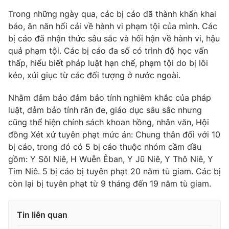
Trong những ngày qua, các bị cáo đã thành khẩn khai
Photo
Infographic
báo, ăn năn hối cải về hành vi phạm tội của mình. Các
bị cáo đã nhận thức sâu sắc và hối hận về hành vi, hậu
Video
Shorts video
quả phạm tội. Các bị cáo đa số có trình độ học vấn
thấp, hiểu biết pháp luật hạn chế, phạm tội do bị lôi
kéo, xúi giục từ các đối tượng ở nước ngoài.
VTV Money
VTV Thể thao
Nhằm đảm bảo đảm bảo tính nghiêm khắc của pháp
VTV Sức khoẻ
Bất động sản
luật, đảm bảo tính răn đe, giáo dục sâu sắc nhưng
cũng thể hiện chính sách khoan hồng, nhân văn, Hội
đồng Xét xử tuyên phạt mức án: Chung thân đối với 10
Thị trường 24h
Tấm lòng Việt
bị cáo, trong đó có 5 bị cáo thuộc nhóm cầm đầu
gồm: Y Sôl Niê, H Wuễn Êban, Y Jũ Niê, Y Thô Niê, Y
VTV4
Vươn mình bằng AI
Tim Niê. 5 bị cáo bị tuyên phạt 20 năm tù giam. Các bị
còn lại bị tuyên phạt từ 9 tháng đến 19 năm tù giam.
VTV9
VTV8
Tin liên quan
Liên hệ tòa soạn
English