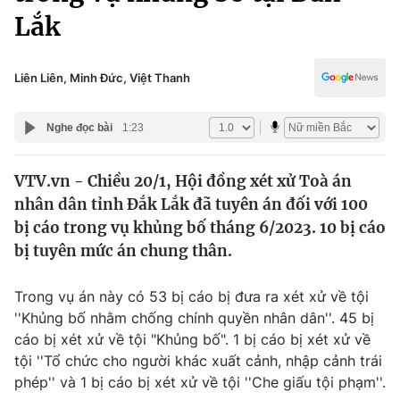
Chính trị
Lắk
Truyền hình
Văn hóa - Giải trí
Xã hội
Y tế
Liên Liên, Minh Đức, Việt Thanh
Đời sống
Pháp luật
Công nghệ
Nghe đọc bài
1:23
Giáo dục
Y tế
VTV.vn - Chiều 20/1, Hội đồng xét xử Toà án
nhân dân tỉnh Đắk Lắk đã tuyên án đối với 100
Thế giới
bị cáo trong vụ khủng bố tháng 6/2023. 10 bị cáo
Tin tức
bị tuyên mức án chung thân.
Kinh tế
Thế giới đó đây
Trong vụ án này có 53 bị cáo bị đưa ra xét xử về tội
Tài chính
Dữ liệu và đời sống
''Khủng bố nhằm chống chính quyền nhân dân''. 45 bị
Câu chuyện quốc tế
Thị trường
cáo bị xét xử về tội "Khủng bố". 1 bị cáo bị xét xử về
tội ''Tổ chức cho người khác xuất cảnh, nhập cảnh trái
Truyền hình
Góc doanh nghiệp
phép'' và 1 bị cáo bị xét xử về tội ''Che giấu tội phạm''.