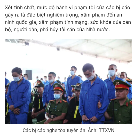
Phim VTV
Giải trí
Xét tính chất, mức độ hành vi phạm tội của các bị cáo
Hậu trường
gây ra là đặc biệt nghiêm trọng, xâm phạm đến an
Điện ảnh
ninh quốc gia, xâm phạm tính mạng, sức khỏe của cán
Đời sống
Nhân vật
bộ, người dân, phá hủy tài sản của Nhà nước.
Âm nhạc
Du lịch
Khán giả
Giáo dục
Sao
Làm đẹp
Giải sao mai
Tuyển sinh
Công nghệ
Chất lượng cuộc sống
Học trực tuyến
Hitech Công nghệ tương lai
Giao lưu trực tuyến
Sản phẩm
Lịch phát sóng
Thị trường
Tư vấn
Chuyên mục khác
Emagazine
Podcast
Các bị cáo nghe tòa tuyên án. Ảnh: TTXVN