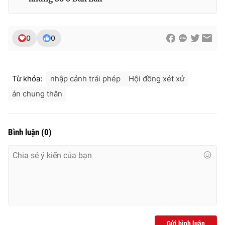
Ðiện thoại Thời báo VTV:
024.66 897 897
Email:
toasoan@vtv.vn
Liên hệ quảng cáo:
024-7300.7108
0
0
Từ khóa:
nhập cảnh trái phép
Hội đồng xét xử
án chung thân
Bình luận
(
0
)
® Cấm sao chép dưới mọi hình thức nếu không có sự chấp
thuận bằng văn bản. Ghi rõ nguồn VTV.vn khi phát hành lại
thông tin từ website này.
Gửi bình luận