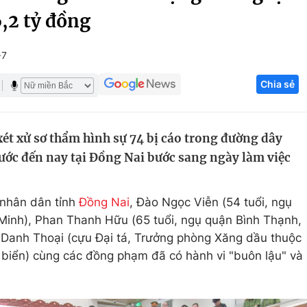
6,2 tỷ đồng
Góc ảnh
+7
Giáo dục
Công nghệ
Chia sẻ
Tuyển sinh
Hitech Công ng
Học trực tuyến
Sản phẩm
xét xử sơ thẩm hình sự 74 bị cáo trong đường dây
g
Thị trường
rước đến nay tại Đồng Nai bước sang ngày làm việc
Tư vấn
 nhân dân tỉnh
Đồng Nai
, Đào Ngọc Viễn (54 tuổi, ngụ
Minh), Phan Thanh Hữu (65 tuổi, ngụ quận Bình Thạnh,
Danh Thoại (cựu Đại tá, Trưởng phòng Xăng dầu thuộc
 biển) cùng các đồng phạm đã có hành vi "buôn lậu" và