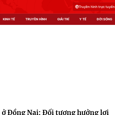
Truyền hình trực tuyến
KINH TẾ
TRUYỀN HÌNH
GIẢI TRÍ
Y TẾ
ĐỜI SỐNG
Pháp luật
Y tế
Truyền hình
Multimedia
Phim VTV
Video
Hậu trường
Shorts video
Nhân vật
Podcast
Khán giả
EMagazine
Giải sao mai
Photo
 ở Đồng Nai: Đối tượng hưởng lợi
Infographic