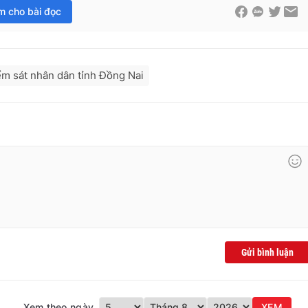
im cho bài đọc
ểm sát nhân dân tỉnh Đồng Nai
Gửi bình luận
Xem theo ngày
XEM