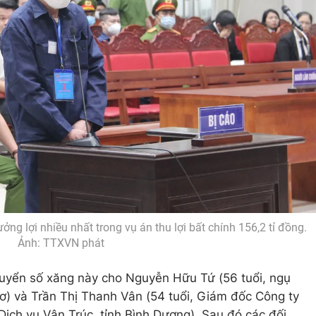
ng lợi nhiều nhất trong vụ án thu lợi bất chính 156,2 tỉ đồng.
Ảnh: TTXVN phát
uyển số xăng này cho Nguyễn Hữu Tứ (56 tuổi, ngụ
ơ) và Trần Thị Thanh Vân (54 tuổi, Giám đốc Công ty
ịch vụ Vân Trúc, tỉnh Bình Dương). Sau đó các đối