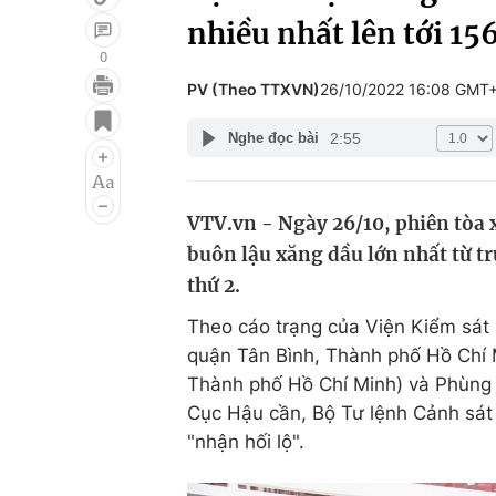
nhiều nhất lên tới 15
0
PV (Theo TTXVN)
26/10/2022 16:08 GMT
Giải trí
Đời sống
2:55
Nghe đọc bài
Điện ảnh
Du lịch
Âm nhạc
Làm đẹp
VTV.vn - Ngày 26/10, phiên tòa 
Sao
Chất lượng cuộc sốn
buôn lậu xăng dầu lớn nhất từ t
thứ 2.
Theo cáo trạng của Viện Kiểm sát
quận Tân Bình, Thành phố Hồ Chí 
Thành phố Hồ Chí Minh) và Phùng 
Cục Hậu cần, Bộ Tư lệnh Cảnh sát
"nhận hối lộ".