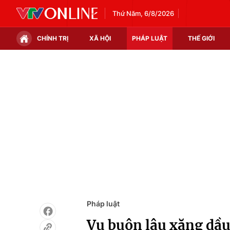
Thứ Năm, 6/8/2026
CHÍNH TRỊ
XÃ HỘI
PHÁP LUẬT
THẾ GIỚI
Chính trị
Xã hội
Thế giới
Kinh tế
Tin tức
Tài chính
Thế giới đó đây
Thị trường
Câu chuyện quốc tế
Góc doanh nghiệp
Dữ liệu và đời sống
Pháp luật
Vụ buôn lậu xăng dầu