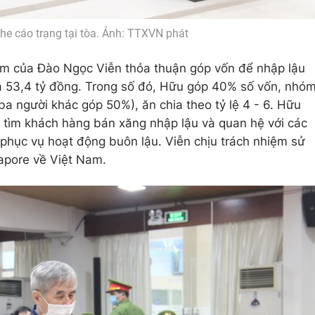
he cáo trạng tại tòa. Ảnh: TTXVN phát
m của Đào Ngọc Viễn thỏa thuận góp vốn để nhập lậu
là 53,4 tỷ đồng. Trong số đó, Hữu góp 40% số vốn, nhó
a người khác góp 50%), ăn chia theo tỷ lệ 4 - 6. Hữu
y, tìm khách hàng bán xăng nhập lậu và quan hệ với các
 phục vụ hoạt động buôn lậu. Viễn chịu trách nhiệm sử
apore về Việt Nam.