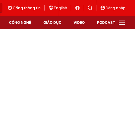
Cổng thông tin
English
Đăng nhập
CÔNG NGHỆ
GIÁO DỤC
VIDEO
PODCAST
VTV Money
VTV Thể thao
VTV Sức khoẻ
Bất động sản
Thị trường 24h
Tấm lòng Việt
Vươn mình bằng AI
VTV4
VTV8
VTV9
Lịch phát sóng
Giao lưu trực tuyến
Sự kiện