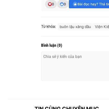
0
0
Bài đọc hay? Thả t
Từ khóa:
buôn lậu xăng dầu
Viện Ki
Bình luận
(
0
)
TIN CÙNG CHUYÊN MỤC