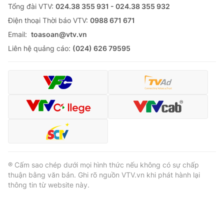
Tổng đài VTV:
024.38 355 931 - 024.38 355 932
Ðiện thoại Thời báo VTV:
0988 671 671
Email:
toasoan@vtv.vn
Liên hệ quảng cáo:
(024) 626 79595
® Cấm sao chép dưới mọi hình thức nếu không có sự chấp
thuận bằng văn bản. Ghi rõ nguồn VTV.vn khi phát hành lại
thông tin từ website này.