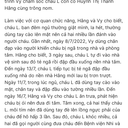
trình Vy chăm sóc cháu L còn có Huỳnh Thị Thanh
Hằng cùng trông nom.
Photo
Infographic
Làm việc với cơ quan chức năng, Hằng và Vy cho biết,
Video
Shorts video
cháu L. ban đêm ngủ thường giật mình, la hét, thường
dùng tay cào lên mặt nên cả hai nhiều lần đánh vào
người cháu. Gần nhất, ngày 8/7/2022, Vy dùng chân
VTV Money
VTV Thể thao
đạp vào người khiến cháu bị ngã trong nhà và phòng
tắm. Hằng cho biết, 3 ngày sau, cháu L tự đi vào nhà
VTV Sức khoẻ
Bất động sản
vệ sinh sau đó té ngã rồi đập đầu xuống nền nhà tắm.
Đến ngày 13/7, cháu L tiếp tục bị té ngã đập đầu
Thị trường 24h
xuống nhà do nền nhà Hằng mới lau bị trơn trượt.
Tấm lòng Việt
Ngày 11/7, trong lúc ngủ, cháu L đã dùng tay cào vào
mặt, chân tay và đập đầu vào tường nhiều lần. Đến
VTV4
Vươn mình bằng AI
ngày 16/7, Hằng và Vy cho cháu L ăn trưa, phát hiện
cháu bị ói nên đưa đi tắm. Tắm xong, cả hai thấy cháu
VTV9
VTV8
L. môi tím nên đã dùng tay đè lên lồng ngực phải của
cháu để hô hấp 3 lần. Sau đó, cháu L khóc nhiều, cả
hai đã gọi người cùng đưa cháu đến Bệnh viện Nhi và
Liên hệ tòa soạn
English