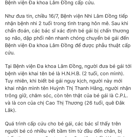
Bệnh viện Đa khoa Lâm Đồng cấp cứu.
Như đưa tin, chiều 16/7, Bệnh viện Nhi Lâm Đồng tiếp
nhận bệnh nhi 2 tuổi trong tình trạng hôn mê. Sau khi
THỜI BÁO VTV
chẩn đoán, các bác sĩ xác định bé gái bị chấn thương
sọ não, dập phổi nên nhanh chóng chuyển bé gái đến
Bệnh viện Đa khoa Lâm Đồng để được phẫu thuật cấp
cứu.
Theo dõi báo trên
Tại Bệnh viện Đa khoa Lâm Đồng, người đưa bé gái tới
bệnh viện khai tên bé là H.N.H.B. (2 tuổi, con mình).
Cơ quan chủ quản:
Đài Truyền hình Việt Nam
Tuy nhiên, khi biết bé gái nguy kịch, người này mới
Cơ quan báo chí:
Thời báo VTV
khai nhận mình tên Huỳnh Thị Thanh Hằng, người nhận
Giấy phép hoạt động báo in và báo điện tử số 483/GP-BTTTT
trông giữ, chăm sóc, còn tên thật của bé gái là C.P.L.
cấp ngày 29/12/2023
và là con của chị Cao Thị Thương (26 tuổi, quê Đắk
Tổng Biên tập:
Vũ Thanh Thủy
Lắk).
Phó Tổng Biên tập:
Nguyễn Thị Mỹ Hạnh, Phạm Quốc Thắng,
Quá trình cấp cứu cho bé gái, các bác sĩ thấy trên
Nguyễn Trọng Ninh
người bé có nhiều vết bầm tím từ đầu đến chân, bị
Tổng đài VTV:
024.38 355 931 - 024.38 355 932