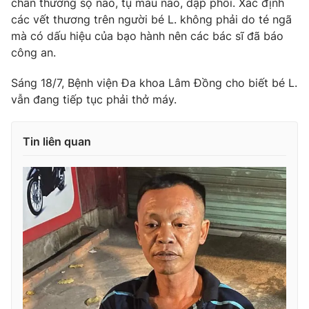
chấn thương sọ não, tụ máu não, dập phổi. Xác định
Ðiện thoại Thời báo VTV:
024.66 897 897
các vết thương trên người bé L. không phải do té ngã
Email:
toasoan@vtv.vn
mà có dấu hiệu của bạo hành nên các bác sĩ đã báo
Liên hệ quảng cáo:
024-7300.7108
công an.
Sáng 18/7, Bệnh viện Đa khoa Lâm Đồng cho biết bé L.
vẫn đang tiếp tục phải thở máy.
Tin liên quan
® Cấm sao chép dưới mọi hình thức nếu không có sự chấp
thuận bằng văn bản. Ghi rõ nguồn VTV.vn khi phát hành lại
thông tin từ website này.