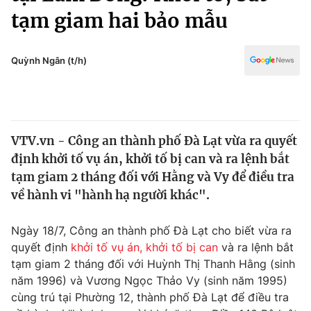
Chính trị
tạm giam hai bảo mẫu
Truyền hình
Văn hóa - Giải trí
Xã hội
Y tế
Quỳnh Ngân (t/h)
Đời sống
Pháp luật
Công nghệ
Giáo dục
Y tế
VTV.vn - Công an thành phố Đà Lạt vừa ra quyết
định khởi tố vụ án, khởi tố bị can và ra lệnh bắt
Thế giới
tạm giam 2 tháng đối với Hằng và Vy để điều tra
Tin tức
về hành vi "hành hạ người khác".
Kinh tế
Thế giới đó đây
Ngày 18/7, Công an thành phố Đà Lạt cho biết vừa ra
Tài chính
Dữ liệu và đời sống
quyết định
khởi tố vụ án, khởi tố bị can
và ra lệnh bắt
Câu chuyện quốc tế
Thị trường
tạm giam 2 tháng đối với Huỳnh Thị Thanh Hằng (sinh
năm 1996) và Vương Ngọc Thảo Vy (sinh năm 1995)
Truyền hình
Góc doanh nghiệp
cùng trú tại Phường 12, thành phố Đà Lạt để điều tra