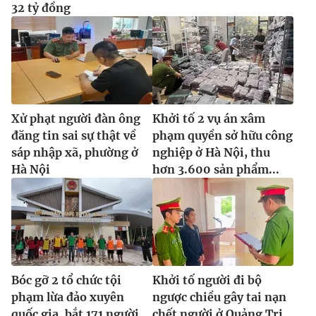
32 tỷ đồng
Xử phạt người đàn ông
Khởi tố 2 vụ án xâm
đăng tin sai sự thật về
phạm quyền sở hữu công
sáp nhập xã, phường ở
nghiệp ở Hà Nội, thu
Hà Nội
hơn 3.600 sản phẩm...
Bóc gỡ 2 tổ chức tội
Khởi tố người đi bộ
phạm lừa đảo xuyên
ngược chiều gây tai nạn
quốc gia, bắt 171 người
chết người ở Quảng Trị