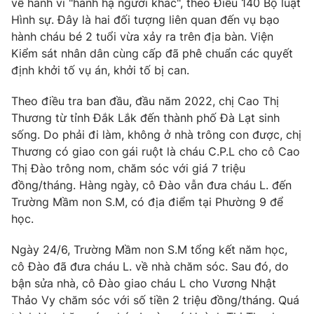
về hành vi "hành hạ người khác", theo Điều 140 Bộ luật
Phim VTV
Giải trí
Hình sự. Đây là hai đối tượng liên quan đến vụ bạo
Hậu trường
hành cháu bé 2 tuổi vừa xảy ra trên địa bàn. Viện
Điện ảnh
Kiểm sát nhân dân cùng cấp đã phê chuẩn các quyết
Đời sống
Nhân vật
định khởi tố vụ án, khởi tố bị can.
Âm nhạc
Du lịch
Khán giả
Giáo dục
Sao
Theo điều tra ban đầu, đầu năm 2022, chị Cao Thị
Làm đẹp
Giải sao mai
Thương từ tỉnh Đắk Lắk đến thành phố Đà Lạt sinh
Tuyển sinh
sống. Do phải đi làm, không ở nhà trông con được, chị
Công nghệ
Chất lượng cuộc sống
Thương có giao con gái ruột là cháu C.P.L cho cô Cao
Học trực tuyến
Hitech Công nghệ tương lai
Thị Đào trông nom, chăm sóc với giá 7 triệu
Giao lưu trực tuyến
đồng/tháng. Hàng ngày, cô Đào vẫn đưa cháu L. đến
Sản phẩm
Trường Mầm non S.M, có địa điểm tại Phường 9 để
Lịch phát sóng
học.
Thị trường
Ngày 24/6, Trường Mầm non S.M tổng kết năm học,
Tư vấn
cô Đào đã đưa cháu L. về nhà chăm sóc. Sau đó, do
Chuyên mục khác
bận sửa nhà, cô Đào giao cháu L cho Vương Nhật
Emagazine
Podcast
Thảo Vy chăm sóc với số tiền 2 triệu đồng/tháng. Quá