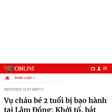
PHÁP LUẬT
Chính trị
18/07/2022 12:27 GMT+7
Xã hội
Vụ cháu bé 2 tuổi bị bạo hành
Pháp luật
Chuyên mục
Kinh tế
tại Lâm Đồng: Khởi tố, bắt
Thể thao