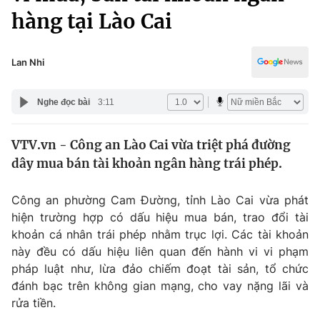
Chính trị
hàng tại Lào Cai
Truyền hình
Văn hóa - Giải trí
Xã hội
Y tế
Lan Nhi
Đời sống
Pháp luật
Công nghệ
Nghe đọc bài
3:11
Giáo dục
Y tế
VTV.vn - Công an Lào Cai vừa triệt phá đường
dây mua bán tài khoản ngân hàng trái phép.
Thế giới
Tin tức
Công an phường Cam Đường, tỉnh Lào Cai vừa phát
Kinh tế
hiện trường hợp có dấu hiệu mua bán, trao đổi tài
Thế giới đó đây
khoản cá nhân trái phép nhằm trục lợi. Các tài khoản
Tài chính
này đều có dấu hiệu liên quan đến hành vi vi phạm
Dữ liệu và đời sống
Câu chuyện quốc tế
pháp luật như, lừa đảo chiếm đoạt tài sản, tổ chức
Thị trường
đánh bạc trên không gian mạng, cho vay nặng lãi và
Truyền hình
Góc doanh nghiệp
rửa tiền.