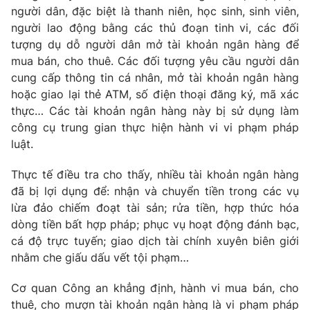
người dân, đặc biệt là thanh niên, học sinh, sinh viên,
người lao động bằng các thủ đoạn tinh vi, các đối
tượng dụ dỗ người dân mở tài khoản ngân hàng để
mua bán, cho thuê. Các đối tượng yêu cầu người dân
THỜI BÁO VTV
cung cấp thông tin cá nhân, mở tài khoản ngân hàng
hoặc giao lại thẻ ATM, số điện thoại đăng ký, mã xác
thực… Các tài khoản ngân hàng này bị sử dụng làm
công cụ trung gian thực hiện hành vi vi phạm pháp
Theo dõi báo trên
luật.
Thực tế điều tra cho thấy, nhiều tài khoản ngân hàng
Cơ quan chủ quản:
Đài Truyền hình Việt Nam
đã bị lợi dụng để: nhận và chuyển tiền trong các vụ
Cơ quan báo chí:
Thời báo VTV
lừa đảo chiếm đoạt tài sản; rửa tiền, hợp thức hóa
Giấy phép hoạt động báo in và báo điện tử số 483/GP-BTTTT
dòng tiền bất hợp pháp; phục vụ hoạt động đánh bạc,
cấp ngày 29/12/2023
cá độ trực tuyến; giao dịch tài chính xuyên biên giới
Tổng Biên tập:
Vũ Thanh Thủy
nhằm che giấu dấu vết tội phạm…
Phó Tổng Biên tập:
Nguyễn Thị Mỹ Hạnh, Phạm Quốc Thắng,
Nguyễn Trọng Ninh
Cơ quan Công an khẳng định, hành vi mua bán, cho
Tổng đài VTV:
024.38 355 931 - 024.38 355 932
thuê, cho mượn tài khoản ngân hàng là vi phạm pháp