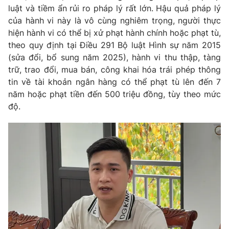
Ðiện thoại Thời báo VTV:
024.66 897 897
luật và tiềm ẩn rủi ro pháp lý rất lớn. Hậu quả pháp lý
của hành vi này là vô cùng nghiêm trọng, người thực
Email:
toasoan@vtv.vn
hiện hành vi có thể bị xử phạt hành chính hoặc phạt tù,
Liên hệ quảng cáo:
024-7300.7108
theo quy định tại Điều 291 Bộ luật Hình sự năm 2015
(sửa đổi, bổ sung năm 2025), hành vi thu thập, tàng
trữ, trao đổi, mua bán, công khai hóa trái phép thông
tin về tài khoản ngân hàng có thể phạt tù lên đến 7
năm hoặc phạt tiền đến 500 triệu đồng, tùy theo mức
độ.
® Cấm sao chép dưới mọi hình thức nếu không có sự chấp
thuận bằng văn bản. Ghi rõ nguồn VTV.vn khi phát hành lại
thông tin từ website này.