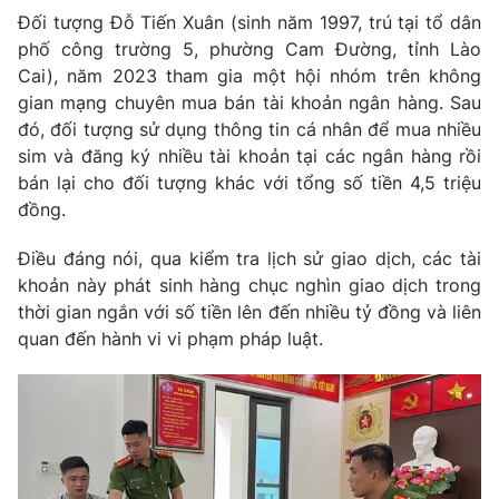
Phim VTV
Đối tượng Đỗ Tiến Xuân (sinh năm 1997, trú tại tổ dân
Giải trí
phố công trường 5, phường Cam Đường, tỉnh Lào
Hậu trường
Điện ảnh
Cai), năm 2023 tham gia một hội nhóm trên không
Đời sống
Nhân vật
gian mạng chuyên mua bán tài khoản ngân hàng. Sau
Âm nhạc
đó, đối tượng sử dụng thông tin cá nhân để mua nhiều
Du lịch
Khán giả
Giáo dục
sim và đăng ký nhiều tài khoản tại các ngân hàng rồi
Sao
Làm đẹp
bán lại cho đối tượng khác với tổng số tiền 4,5 triệu
Giải sao mai
Tuyển sinh
đồng.
Công nghệ
Chất lượng cuộc sống
Học trực tuyến
Điều đáng nói, qua kiểm tra lịch sử giao dịch, các tài
Hitech Công nghệ tương lai
Giao lưu trực tuyến
khoản này phát sinh hàng chục nghìn giao dịch trong
Sản phẩm
thời gian ngắn với số tiền lên đến nhiều tỷ đồng và liên
quan đến hành vi vi phạm pháp luật.
Lịch phát sóng
Thị trường
Tư vấn
Chuyên mục khác
Emagazine
Podcast