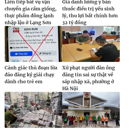
Liên tiếp bắt vụ vận
Giả danh lương y bán
chuyển gia cầm giống,
thuốc điều trị yếu sinh
thực phẩm đông lạnh
lý, thu lợi bất chính hơn
nhập lậu ở Lạng Sơn
32 tỷ đồng
Cảnh giác thủ đoạn lừa
Xử phạt người đàn ông
đảo đăng ký giải chạy
đăng tin sai sự thật về
dành cho trẻ em
sáp nhập xã, phường ở
Hà Nội