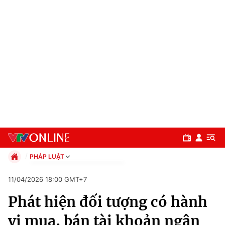
PHÁP LUẬT
Chính trị
11/04/2026 18:00 GMT+7
Xã hội
Phát hiện đối tượng có hành
Pháp luật
Chuyên mục
Kinh tế
vi mua, bán tài khoản ngân
Thể thao