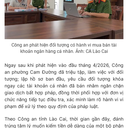
Photo
Infographic
Video
Shorts video
VTV Money
VTV Thể thao
Công an phát hiện đối tượng có hành vi mua bán tài
khoản ngân hàng cá nhân. Ảnh: CA Lào Cai
VTV Sức khoẻ
Bất động sản
Ngay sau khi phát hiện vào đầu tháng 4/2026, Công
an phường Cam Đường đã triệu tập, làm việc với đối
Thị trường 24h
Tấm lòng Việt
tượng; lập hồ sơ ban đầu, yêu cầu đối tượng khóa
ngay các tài khoản cá nhân đã bán nhằm ngăn chặn
VTV4
Vươn mình bằng AI
giao dịch bất hợp pháp, đồng thời phối hợp với đơn vị
chức năng tiếp tục điều tra, xác minh làm rõ hành vi vi
phạm để xử lý theo quy định của pháp luật.
VTV9
VTV8
Theo Công an tỉnh Lào Cai, thời gian gần đây, đánh
Liên hệ tòa soạn
English
trúng tâm lý muốn kiếm tiền dễ dàng của một bộ phận