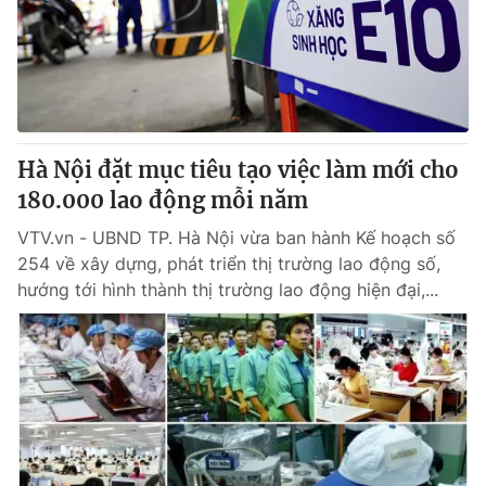
Tin tức
Kinh tế
Thế giới đó đây
Tài chính
Dữ liệu và đời sống
Câu chuyện quốc tế
Thị trường
Hà Nội đặt mục tiêu tạo việc làm mới cho
Truyền hình
Góc doanh nghiệp
180.000 lao động mỗi năm
Phim VTV
Giải trí
VTV.vn - UBND TP. Hà Nội vừa ban hành Kế hoạch số
Hậu trường
254 về xây dựng, phát triển thị trường lao động số,
Điện ảnh
hướng tới hình thành thị trường lao động hiện đại,...
Đời sống
Nhân vật
Âm nhạc
Du lịch
Khán giả
Giáo dục
Sao
Làm đẹp
Giải sao mai
Tuyển sinh
Công nghệ
Chất lượng cuộc sống
Học trực tuyến
Hitech Công nghệ tương lai