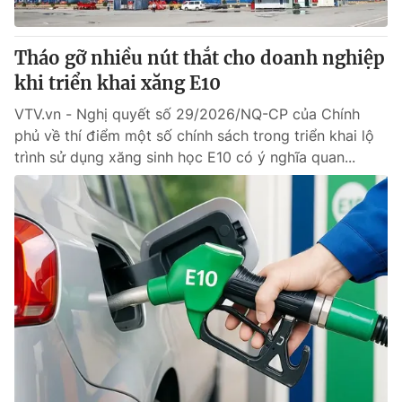
® Cấm sao chép dưới mọi hình thức nếu không có sự chấp
Tháo gỡ nhiều nút thắt cho doanh nghiệp
thuận bằng văn bản. Ghi rõ nguồn VTV.vn khi phát hành lại
khi triển khai xăng E10
thông tin từ website này.
VTV.vn - Nghị quyết số 29/2026/NQ-CP của Chính
phủ về thí điểm một số chính sách trong triển khai lộ
trình sử dụng xăng sinh học E10 có ý nghĩa quan...