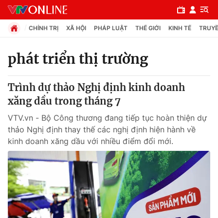
CHÍNH TRỊ
XÃ HỘI
PHÁP LUẬT
THẾ GIỚI
KINH TẾ
TRUYỀ
phát triển thị trường
Chuyên mục
Trình dự thảo Nghị định kinh doanh
Chính trị
xăng dầu trong tháng 7
VTV.vn - Bộ Công thương đang tiếp tục hoàn thiện dự
Xã hội
thảo Nghị định thay thế các nghị định hiện hành về
kinh doanh xăng dầu với nhiều điểm đổi mới.
Pháp luật
Y tế
Thế giới