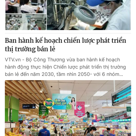
Giao lưu trực tuyến
Sản phẩm
Lịch phát sóng
Thị trường
Tư vấn
Ban hành kế hoạch chiến lược phát triển
Chuyên mục khác
thị trường bán lẻ
Emagazine
Podcast
VTV.vn - Bộ Công Thương vừa ban hành kế hoạch
hành động thực hiện Chiến lược phát triển thị trường
Photo
Infographic
bán lẻ đến năm 2030, tầm nhìn 2050- với 6 nhóm...
Video
Shorts video
VTV Money
VTV Thể thao
VTV Sức khoẻ
Bất động sản