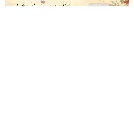
Tin mới
Video
Live
Emagazine
Trang chủ
Đề xuất cho doanh nghiệp nhỏ và vừa vay
dựa trên dòng tiền
VTV.vn - Dự án luật do Bộ Tài chính soạn thảo, trong
đó đề xuất sửa đổi toàn diện các chính sách về tiếp
cận tài chính như thí điểm cơ chế sandbox, cho vay...