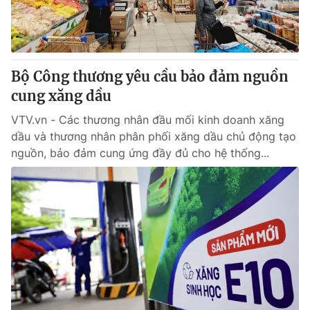
Thị trường 24h
Tấm lòng Việt
VTV4
Vươn mình bằng AI
Bộ Công thương yêu cầu bảo đảm nguồn
VTV9
VTV8
cung xăng dầu
VTV.vn - Các thương nhân đầu mối kinh doanh xăng
Liên hệ tòa soạn
English
dầu và thương nhân phân phối xăng dầu chủ động tạo
nguồn, bảo đảm cung ứng đầy đủ cho hệ thống...
THỜI BÁO VTV
Theo dõi báo trên
Cơ quan chủ quản:
Đài Truyền hình Việt Nam
Cơ quan báo chí:
Thời báo VTV