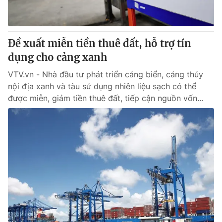
Giấy phép hoạt động báo in và báo điện tử số 483/GP-BTTTT
cấp ngày 29/12/2023
Tổng Biên tập:
Vũ Thanh Thủy
Đề xuất miễn tiền thuê đất, hỗ trợ tín
Phó Tổng Biên tập:
Nguyễn Thị Mỹ Hạnh, Phạm Quốc Thắng,
dụng cho cảng xanh
Nguyễn Trọng Ninh
Tổng đài VTV:
024.38 355 931 - 024.38 355 932
VTV.vn - Nhà đầu tư phát triển cảng biển, cảng thủy
Ðiện thoại Thời báo VTV:
024.66 897 897
nội địa xanh và tàu sử dụng nhiên liệu sạch có thể
Email:
toasoan@vtv.vn
được miễn, giảm tiền thuê đất, tiếp cận nguồn vốn...
Liên hệ quảng cáo:
024-7300.7108