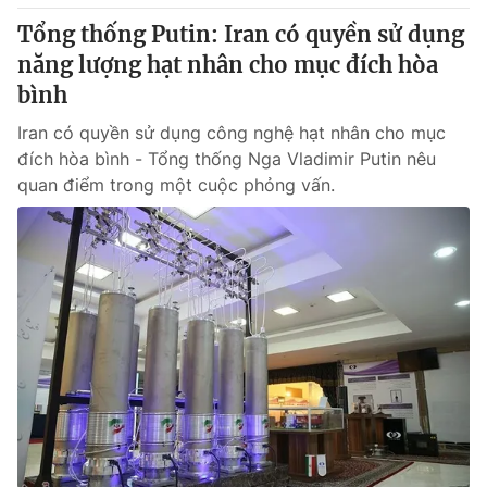
Giấy phép hoạt động báo in và báo điện tử số 483/GP-BTTTT
Tổng thống Putin: Iran có quyền sử dụng
cấp ngày 29/12/2023
năng lượng hạt nhân cho mục đích hòa
Tổng Biên tập:
Vũ Thanh Thủy
bình
Phó Tổng Biên tập:
Nguyễn Thị Mỹ Hạnh, Phạm Quốc Thắng,
Nguyễn Trọng Ninh
Iran có quyền sử dụng công nghệ hạt nhân cho mục
Tổng đài VTV:
024.38 355 931 - 024.38 355 932
đích hòa bình - Tổng thống Nga Vladimir Putin nêu
Ðiện thoại Thời báo VTV:
024.66 897 897
quan điểm trong một cuộc phỏng vấn.
Email:
toasoan@vtv.vn
Liên hệ quảng cáo:
024-7300.7108