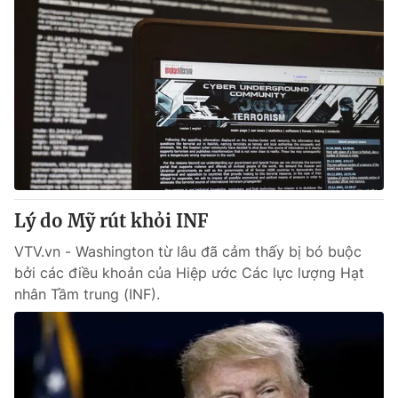
Lý do Mỹ rút khỏi INF
VTV.vn - Washington từ lâu đã cảm thấy bị bó buộc
bởi các điều khoản của Hiệp ước Các lực lượng Hạt
nhân Tầm trung (INF).