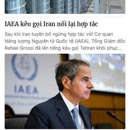
Thị trường 24h
Tấm lòng Việt
VTV4
Vươn mình bằng AI
IAEA kêu gọi Iran nối lại hợp tác
Sau khi Iran tuyên bố ngừng hợp tác với Cơ quan
VTV9
VTV8
Năng lượng Nguyên tử Quốc tế (IAEA), Tổng Giám đốc
Rafael Grossi đã lên tiếng kêu gọi Tehran khôi phục...
Liên hệ tòa soạn
English
THỜI BÁO VTV
Theo dõi báo trên
Cơ quan chủ quản:
Đài Truyền hình Việt Nam
Cơ quan báo chí:
Thời báo VTV