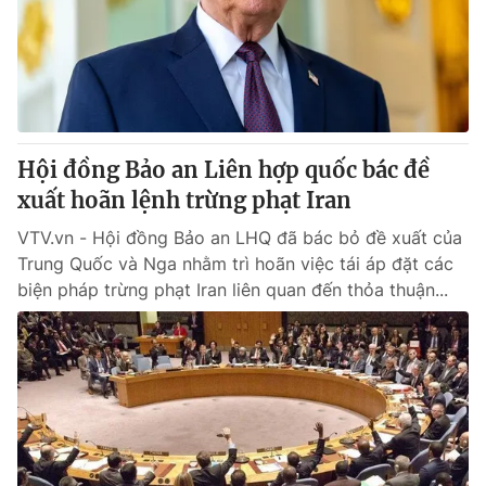
Tin tức
Kinh tế
Thế giới đó đây
Tài chính
Dữ liệu và đời sống
Câu chuyện quốc tế
Thị trường
Hội đồng Bảo an Liên hợp quốc bác đề
Truyền hình
Góc doanh nghiệp
xuất hoãn lệnh trừng phạt Iran
Phim VTV
Giải trí
VTV.vn - Hội đồng Bảo an LHQ đã bác bỏ đề xuất của
Hậu trường
Trung Quốc và Nga nhằm trì hoãn việc tái áp đặt các
Điện ảnh
biện pháp trừng phạt Iran liên quan đến thỏa thuận...
Đời sống
Nhân vật
Âm nhạc
Du lịch
Khán giả
Giáo dục
Sao
Làm đẹp
Giải sao mai
Tuyển sinh
Công nghệ
Chất lượng cuộc sống
Học trực tuyến
Hitech Công nghệ tương lai