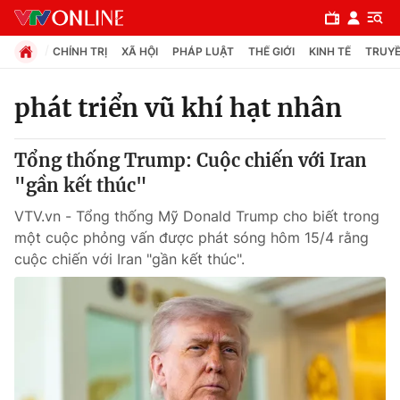
CHÍNH TRỊ
XÃ HỘI
PHÁP LUẬT
THẾ GIỚI
KINH TẾ
TRUYỀ
phát triển vũ khí hạt nhân
Chuyên mục
Tổng thống Trump: Cuộc chiến với Iran
Chính trị
"gần kết thúc"
VTV.vn - Tổng thống Mỹ Donald Trump cho biết trong
Xã hội
một cuộc phỏng vấn được phát sóng hôm 15/4 rằng
cuộc chiến với Iran "gần kết thúc".
Pháp luật
Y tế
Thế giới