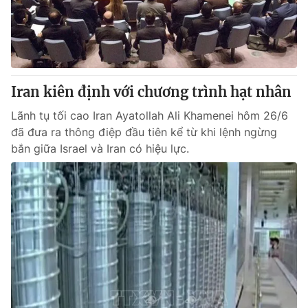
Giao lưu trực tuyến
Sản phẩm
Lịch phát sóng
Thị trường
Tư vấn
Iran kiên định với chương trình hạt nhân
Chuyên mục khác
Emagazine
Lãnh tụ tối cao Iran Ayatollah Ali Khamenei hôm 26/6
Podcast
đã đưa ra thông điệp đầu tiên kể từ khi lệnh ngừng
bắn giữa Israel và Iran có hiệu lực.
Photo
Infographic
Video
Shorts video
VTV Money
VTV Thể thao
VTV Sức khoẻ
Bất động sản