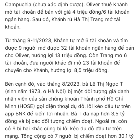
Campuchia (chưa xác định được). Oliver thuê Khánh
Photo
Infographic
mở tài khoản để bán với giá 4 triệu đồng/6 tài khoản
ngân hàng. Sau đó, Khánh rủ Hà Thị Trang mở tài
khoản.
Video
Shorts video
Từ tháng 9-11/2023, Khánh tự mở 6 tài khoản và tìm
VTV Money
VTV Thể thao
được 9 người mở được 32 tài khoản ngân hàng để bán
cho Oliver, hưởng lợi 13 triệu đồng. Còn Trang mở 6
tài khoản, đưa người khác đi mở 23 tài khoản để
VTV Sức khoẻ
Bất động sản
chuyển cho Khánh, hưởng lợi 8,5 triệu đồng.
Thị trường 24h
Tấm lòng Việt
Bên cạnh đó, vào tháng 8/2023, bà Lê Thị Ngọc T
(sinh năm 1973, ở Hà Nội) bị một đối tượng giả danh
nhân viên của sàn chứng khoán Thành phố Hồ Chí
VTV4
Vươn mình bằng AI
Minh (HOSE) gọi điện thoại dụ dỗ, lôi kéo đầu tư trên
app BNK để kiếm lợi nhuận. Bà T đã nạp hơn 3,5 tỷ
VTV9
VTV8
đồng và bị các đối tượng chiếm đoạt. Ngoài ra, còn
có 6 bị hại khác cũng bị lôi kéo dụ dỗ đầu tư trên
Liên hệ tòa soạn
mạng. Tổng cộng có 7 người bị chiếm đoạt hơn 30,1 tỷ
English