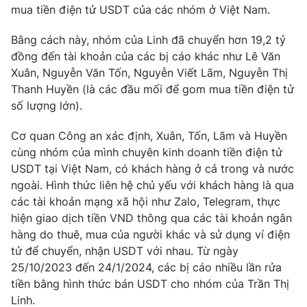
Email:
toasoan@vtv.vn
mua tiền điện tử USDT của các nhóm ở Việt Nam.
Liên hệ quảng cáo:
024-7300.7108
Bằng cách này, nhóm của Linh đã chuyển hơn 19,2 tỷ
đồng đến tài khoản của các bị cáo khác như Lê Văn
Xuân, Nguyễn Văn Tốn, Nguyễn Viết Lãm, Nguyễn Thị
Thanh Huyền (là các đầu mối để gom mua tiền điện tử
số lượng lớn).
Cơ quan Công an xác định, Xuân, Tốn, Lãm và Huyền
cùng nhóm của mình chuyên kinh doanh tiền điện tử
USDT tại Việt Nam, có khách hàng ở cả trong và nước
ngoài. Hình thức liên hệ chủ yếu với khách hàng là qua
các tài khoản mạng xã hội như Zalo, Telegram, thực
® Cấm sao chép dưới mọi hình thức nếu không có sự chấp
hiện giao dịch tiền VND thông qua các tài khoản ngân
thuận bằng văn bản. Ghi rõ nguồn VTV.vn khi phát hành lại
hàng do thuê, mua của người khác và sử dụng ví điện
thông tin từ website này.
tử để chuyển, nhận USDT với nhau. Từ ngày
25/10/2023 đến 24/1/2024, các bị cáo nhiều lần rửa
tiền bằng hình thức bán USDT cho nhóm của Trần Thị
Linh.