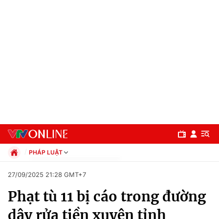
PHÁP LUẬT
Chính trị
27/09/2025 21:28 GMT+7
Xã hội
Phạt tù 11 bị cáo trong đường
Pháp luật
Chuyên mục
Kinh tế
dây rửa tiền xuyên tỉnh
Thể thao