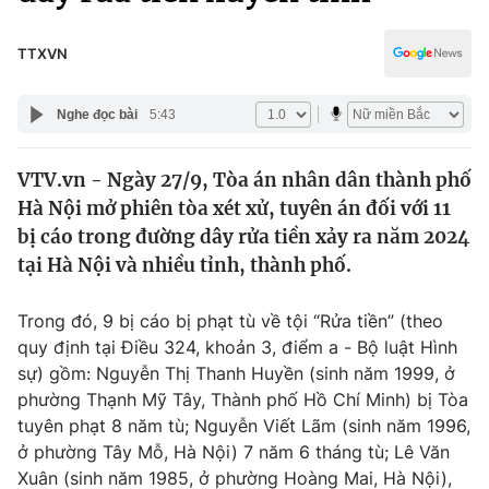
Chính trị
Truyền hình
Văn hóa - Giải trí
TTXVN
Xã hội
Y tế
Đời sống
Nghe đọc bài
5:43
Pháp luật
Công nghệ
Giáo dục
VTV.vn - Ngày 27/9, Tòa án nhân dân thành phố
Y tế
Hà Nội mở phiên tòa xét xử, tuyên án đối với 11
bị cáo trong đường dây rửa tiền xảy ra năm 2024
Thế giới
tại Hà Nội và nhiều tỉnh, thành phố.
Tin tức
Trong đó, 9 bị cáo bị phạt tù về tội “Rửa tiền” (theo
Kinh tế
quy định tại Điều 324, khoản 3, điểm a - Bộ luật Hình
Thế giới đó đây
Tài chính
sự) gồm: Nguyễn Thị Thanh Huyền (sinh năm 1999, ở
Dữ liệu và đời sống
Câu chuyện quốc tế
phường Thạnh Mỹ Tây, Thành phố Hồ Chí Minh) bị Tòa
Thị trường
tuyên phạt 8 năm tù; Nguyễn Viết Lãm (sinh năm 1996,
Truyền hình
ở phường Tây Mỗ, Hà Nội) 7 năm 6 tháng tù; Lê Văn
Góc doanh nghiệp
Xuân (sinh năm 1985, ở phường Hoàng Mai, Hà Nội),