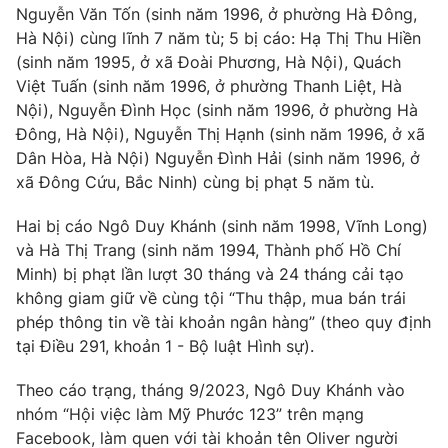
Phim VTV
Nguyễn Văn Tốn (sinh năm 1996, ở phường Hà Đông,
Giải trí
Hà Nội) cùng lĩnh 7 năm tù; 5 bị cáo: Hạ Thị Thu Hiền
Hậu trường
(sinh năm 1995, ở xã Đoài Phương, Hà Nội), Quách
Điện ảnh
Đời sống
Nhân vật
Việt Tuấn (sinh năm 1996, ở phường Thanh Liệt, Hà
Âm nhạc
Nội), Nguyễn Đình Học (sinh năm 1996, ở phường Hà
Du lịch
Khán giả
Đông, Hà Nội), Nguyễn Thị Hạnh (sinh năm 1996, ở xã
Giáo dục
Sao
Dân Hòa, Hà Nội) Nguyễn Đình Hải (sinh năm 1996, ở
Làm đẹp
Giải sao mai
Tuyển sinh
xã Đông Cứu, Bắc Ninh) cùng bị phạt 5 năm tù.
Công nghệ
Chất lượng cuộc sống
Học trực tuyến
Hai bị cáo Ngô Duy Khánh (sinh năm 1998, Vĩnh Long)
Hitech Công nghệ tương lai
và Hà Thị Trang (sinh năm 1994, Thành phố Hồ Chí
Giao lưu trực tuyến
Minh) bị phạt lần lượt 30 tháng và 24 tháng cải tạo
Sản phẩm
không giam giữ về cùng tội “Thu thập, mua bán trái
Lịch phát sóng
Thị trường
phép thông tin về tài khoản ngân hàng” (theo quy định
tại Điều 291, khoản 1 - Bộ luật Hình sự).
Tư vấn
Chuyên mục khác
Theo cáo trạng, tháng 9/2023, Ngô Duy Khánh vào
nhóm “Hội việc làm Mỹ Phước 123” trên mạng
Emagazine
Podcast
Facebook, làm quen với tài khoản tên Oliver người