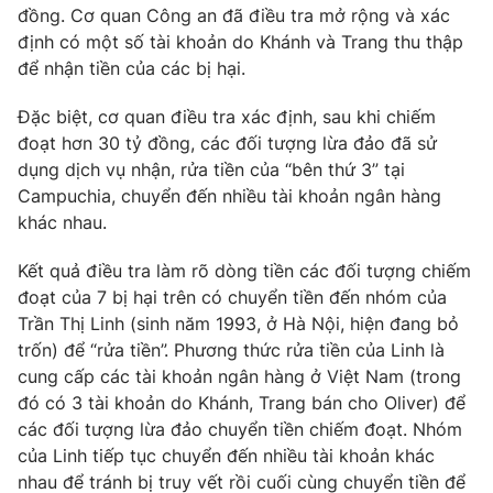
đồng. Cơ quan Công an đã điều tra mở rộng và xác
định có một số tài khoản do Khánh và Trang thu thập
để nhận tiền của các bị hại.
THỜI BÁO VTV
Đặc biệt, cơ quan điều tra xác định, sau khi chiếm
đoạt hơn 30 tỷ đồng, các đối tượng lừa đảo đã sử
dụng dịch vụ nhận, rửa tiền của “bên thứ 3” tại
Theo dõi báo trên
Campuchia, chuyển đến nhiều tài khoản ngân hàng
khác nhau.
Cơ quan chủ quản:
Đài Truyền hình Việt Nam
Cơ quan báo chí:
Thời báo VTV
Kết quả điều tra làm rõ dòng tiền các đối tượng chiếm
đoạt của 7 bị hại trên có chuyển tiền đến nhóm của
Giấy phép hoạt động báo in và báo điện tử số 483/GP-BTTTT
cấp ngày 29/12/2023
Trần Thị Linh (sinh năm 1993, ở Hà Nội, hiện đang bỏ
trốn) để “rửa tiền”. Phương thức rửa tiền của Linh là
Tổng Biên tập:
Vũ Thanh Thủy
cung cấp các tài khoản ngân hàng ở Việt Nam (trong
Phó Tổng Biên tập:
Nguyễn Thị Mỹ Hạnh, Phạm Quốc Thắng,
đó có 3 tài khoản do Khánh, Trang bán cho Oliver) để
Nguyễn Trọng Ninh
các đối tượng lừa đảo chuyển tiền chiếm đoạt. Nhóm
Tổng đài VTV:
024.38 355 931 - 024.38 355 932
của Linh tiếp tục chuyển đến nhiều tài khoản khác
Ðiện thoại Thời báo VTV:
024.66 897 897
nhau để tránh bị truy vết rồi cuối cùng chuyển tiền để