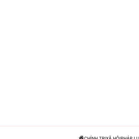
Giải trí
Đời sống
Điện ảnh
Du lịch
Âm nhạc
Làm đẹp
Sao
Chất lượng cuộc sốn
CHÍNH TRỊ
XÃ HỘI
PHÁP L