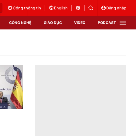
Cổng thông tin
English
Đăng nhập
CÔNG NGHỆ
GIÁO DỤC
VIDEO
PODCAST
VTV Money
VTV Thể thao
VTV Sức khoẻ
Bất động sản
Thị trường 24h
Tấm lòng Việt
Vươn mình bằng AI
VTV4
VTV8
VTV9
Lịch phát sóng
Giao lưu trực tuyến
Sự kiện