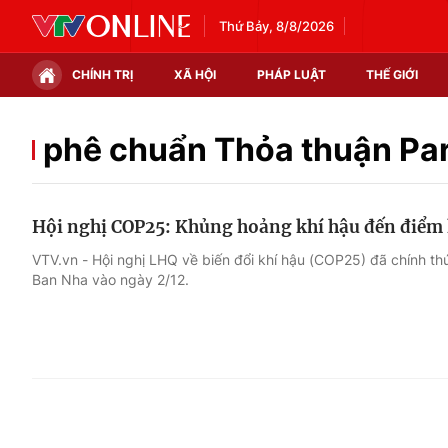
Thứ Bảy, 8/8/2026
CHÍNH TRỊ
XÃ HỘI
PHÁP LUẬT
THẾ GIỚI
Chính trị
Xã hội
phê chuẩn Thỏa thuận Par
Thế giới
Kinh tế
Hội nghị COP25: Khủng hoảng khí hậu đến điểm 
Tin tức
Tài chính
VTV.vn - Hội nghị LHQ về biến đổi khí hậu (COP25) đã chính th
Ban Nha vào ngày 2/12.
Thế giới đó đây
Thị trường
Câu chuyện quốc tế
Góc doanh nghiệp
Dữ liệu và đời sống