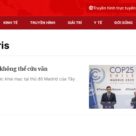
Truyền hình trực tuyến
KINH TẾ
TRUYỀN HÌNH
GIẢI TRÍ
Y TẾ
ĐỜI SỐNG
Pháp luật
Y tế
is
Truyền hình
Multimedia
không thể cứu vãn
Phim VTV
Video
ức khai mạc tại thủ đô Madrid của Tây
Hậu trường
Shorts video
Nhân vật
Podcast
Khán giả
EMagazine
Giải sao mai
Photo
Infographic