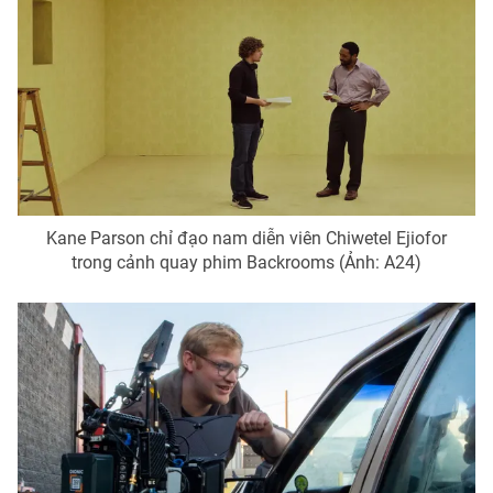
THỜI BÁO VTV
Theo dõi báo trên
Cơ quan chủ quản:
Đài Truyền hình Việt Nam
Kane Parson chỉ đạo nam diễn viên Chiwetel Ejiofor
trong cảnh quay phim Backrooms (Ảnh: A24)
Cơ quan báo chí:
Thời báo VTV
Giấy phép hoạt động báo in và báo điện tử số 483/GP-BTTTT
cấp ngày 29/12/2023
Tổng Biên tập:
Vũ Thanh Thủy
Phó Tổng Biên tập:
Nguyễn Thị Mỹ Hạnh, Phạm Quốc Thắng,
Nguyễn Trọng Ninh
Tổng đài VTV:
024.38 355 931 - 024.38 355 932
Ðiện thoại Thời báo VTV:
024.66 897 897