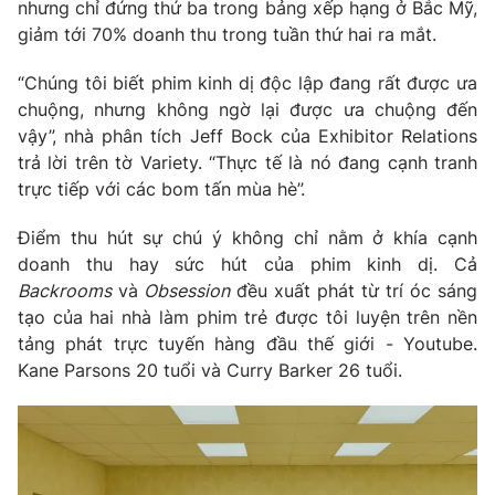
nhưng chỉ đứng thứ ba trong bảng xếp hạng ở Bắc Mỹ,
giảm tới 70% doanh thu trong tuần thứ hai ra mắt.
Photo
Infographic
“Chúng tôi biết phim kinh dị độc lập đang rất được ưa
Video
Shorts video
chuộng, nhưng không ngờ lại được ưa chuộng đến
vậy”, nhà phân tích Jeff Bock của Exhibitor Relations
trả lời trên tờ Variety. “Thực tế là nó đang cạnh tranh
VTV Money
VTV Thể thao
trực tiếp với các bom tấn mùa hè”.
VTV Sức khoẻ
Bất động sản
Điểm thu hút sự chú ý không chỉ nằm ở khía cạnh
doanh thu hay sức hút của phim kinh dị. Cả
Backrooms
và
Obsession
đều xuất phát từ trí óc sáng
Thị trường 24h
Tấm lòng Việt
tạo của hai nhà làm phim trẻ được tôi luyện trên nền
tảng phát trực tuyến hàng đầu thế giới - Youtube.
VTV4
Vươn mình bằng AI
Kane Parsons 20 tuổi và Curry Barker 26 tuổi.
VTV9
VTV8
Liên hệ tòa soạn
English