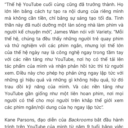
“Thế hệ YouTube cuối cùng cũng đã trưởng thành. Họ
lớn lên bằng cách tự tạo ra nội dung của riêng mình
mà không cần tiền, chỉ bằng sự sáng tạo tối đa. Tinh
thần này đã nuôi dưỡng một làn sóng nhà làm phim và
người kể chuyện mới”, James Wan nói với Variety. “Mỗi
thế hệ, chúng ta đều thấy những người trẻ quay phim
và thử nghiệm với các phim ngắn, nhưng lợi thế lớn
của thế hệ ngày nay là công nghệ ngay trong tầm tay
với các nền tảng như YouTube, nơi họ có thể tải lên
tác phẩm của mình và nhận phản hồi tức thì từ người
xem. Điều này cho phép họ phản ứng ngay lập tức với
những gì hiệu quả và những gì không hiệu quả, từ đó
trau dồi kỹ năng của mình. Và các nền tảng như
YouTube gần giống như một liên hoan phim, nơi mọi
người có thể cho mọi người trên khắp thế giới xem
các phim ngắn/nội dung của họ ngay lập tức”.
Kane Parsons, đạo diễn của
Backrooms
bắt đầu hành
trình trên YouTube của mình từ năm 9 tuổi bằng việc