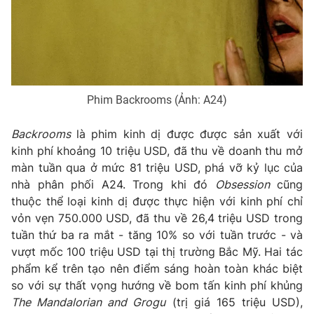
Phim VTV
Giải trí
Hậu trường
Điện ảnh
Đời sống
Nhân vật
Âm nhạc
Du lịch
Khán giả
Giáo dục
Phim Backrooms (Ảnh: A24)
Sao
Làm đẹp
Giải sao mai
Tuyển sinh
Backrooms
là phim kinh dị được được sản xuất với
Công nghệ
Chất lượng cuộc sống
kinh phí khoảng 10 triệu USD, đã thu về doanh thu mở
Học trực tuyến
Hitech Công nghệ tương lai
màn tuần qua ở mức 81 triệu USD, phá vỡ kỷ lục của
Giao lưu trực tuyến
nhà phân phối A24. Trong khi đó
Obsession
cũng
Sản phẩm
thuộc thể loại kinh dị được thực hiện với kinh phí chỉ
vỏn vẹn 750.000 USD, đã thu về 26,4 triệu USD trong
Lịch phát sóng
Thị trường
tuần thứ ba ra mắt - tăng 10% so với tuần trước - và
Tư vấn
vượt mốc 100 triệu USD tại thị trường Bắc Mỹ. Hai tác
phẩm kể trên tạo nên điểm sáng hoàn toàn khác biệt
Chuyên mục khác
so với sự thất vọng hướng về bom tấn kinh phí khủng
Emagazine
Podcast
The Mandalorian and Grogu
(trị giá 165 triệu USD),