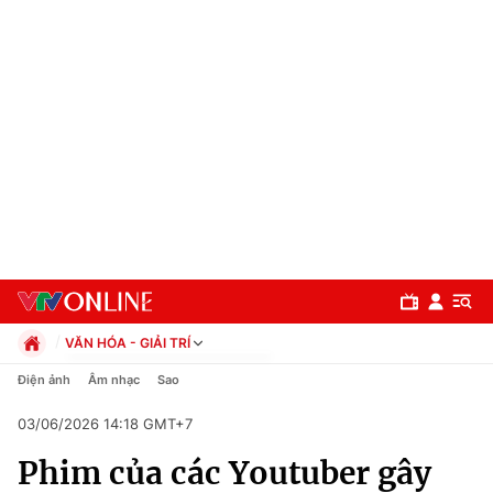
VĂN HÓA - GIẢI TRÍ
Chính trị
Điện ảnh
Âm nhạc
Sao
Xã hội
03/06/2026 14:18 GMT+7
Pháp luật
Chuyên mục
Kinh tế
Phim của các Youtuber gây
Thể thao