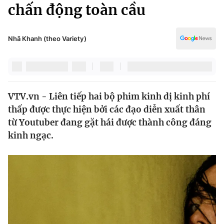
Chính trị
chấn động toàn cầu
Truyền hình
Văn hóa - Giải trí
Xã hội
Y tế
Nhã Khanh (theo Variety)
Đời sống
Pháp luật
Công nghệ
Giáo dục
Y tế
VTV.vn - Liên tiếp hai bộ phim kinh dị kinh phí
thấp được thực hiện bởi các đạo diễn xuất thân
Thế giới
từ Youtuber đang gặt hái được thành công đáng
kinh ngạc.
Tin tức
Kinh tế
Thế giới đó đây
Tài chính
Dữ liệu và đời sống
Câu chuyện quốc tế
Thị trường
Truyền hình
Góc doanh nghiệp