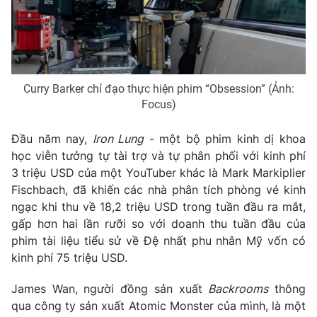
Email:
toasoan@vtv.vn
Liên hệ quảng cáo:
024-7300.7108
Curry Barker chỉ đạo thực hiện phim “Obsession” (Ảnh:
Focus)
Đầu năm nay,
Iron Lung
- một bộ phim kinh dị khoa
học viễn tưởng tự tài trợ và tự phân phối với kinh phí
3 triệu USD của một YouTuber khác là Mark Markiplier
Fischbach, đã khiến các nhà phân tích phòng vé kinh
ngạc khi thu về 18,2 triệu USD trong tuần đầu ra mắt,
® Cấm sao chép dưới mọi hình thức nếu không có sự chấp
gấp hơn hai lần rưỡi so với doanh thu tuần đầu của
thuận bằng văn bản. Ghi rõ nguồn VTV.vn khi phát hành lại
phim tài liệu tiểu sử về Đệ nhất phu nhân Mỹ vốn có
thông tin từ website này.
kinh phí 75 triệu USD.
James Wan, người đồng sản xuất
Backrooms
thông
qua công ty sản xuất Atomic Monster của mình, là một