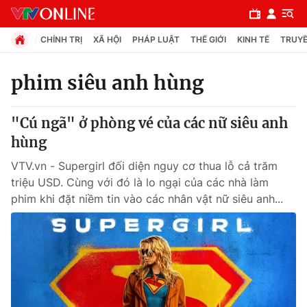
CHÍNH TRỊ
XÃ HỘI
PHÁP LUẬT
THẾ GIỚI
KINH TẾ
TRUYỀ
phim siêu anh hùng
Chuyên mục
"Cú ngã" ở phòng vé của các nữ siêu anh
Chính trị
hùng
VTV.vn - Supergirl đối diện nguy cơ thua lỗ cả trăm
Xã hội
triệu USD. Cùng với đó là lo ngại của các nhà làm
phim khi đặt niềm tin vào các nhân vật nữ siêu anh...
Pháp luật
Y tế
Thế giới