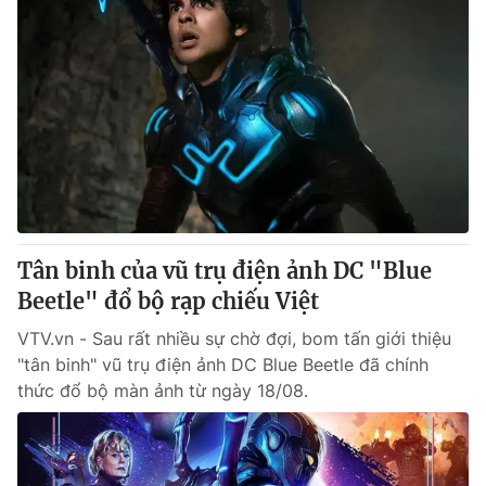
Tân binh của vũ trụ điện ảnh DC "Blue
Beetle" đổ bộ rạp chiếu Việt
VTV.vn - Sau rất nhiều sự chờ đợi, bom tấn giới thiệu
"tân binh" vũ trụ điện ảnh DC Blue Beetle đã chính
thức đổ bộ màn ảnh từ ngày 18/08.