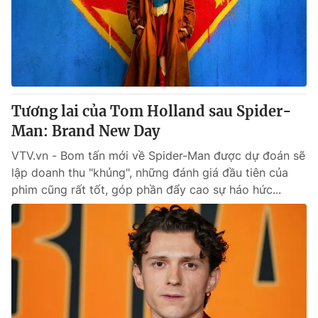
Tin tức
Kinh tế
Thế giới đó đây
Tài chính
Dữ liệu và đời sống
Câu chuyện quốc tế
Thị trường
Tương lai của Tom Holland sau Spider-
Truyền hình
Góc doanh nghiệp
Man: Brand New Day
Phim VTV
Giải trí
VTV.vn - Bom tấn mới về Spider-Man được dự đoán sẽ
Hậu trường
lập doanh thu "khủng", những đánh giá đầu tiên của
Điện ảnh
phim cũng rất tốt, góp phần đẩy cao sự háo hức...
Đời sống
Nhân vật
Âm nhạc
Du lịch
Khán giả
Giáo dục
Sao
Làm đẹp
Giải sao mai
Tuyển sinh
Công nghệ
Chất lượng cuộc sống
Học trực tuyến
Hitech Công nghệ tương lai