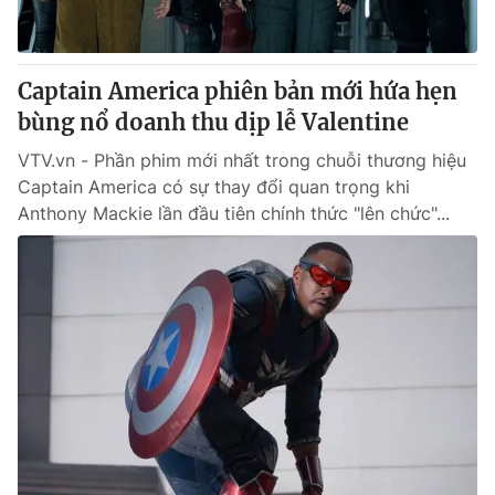
Thị trường 24h
Tấm lòng Việt
VTV4
Vươn mình bằng AI
Captain America phiên bản mới hứa hẹn
bùng nổ doanh thu dịp lễ Valentine
VTV9
VTV8
VTV.vn - Phần phim mới nhất trong chuỗi thương hiệu
Captain America có sự thay đổi quan trọng khi
Liên hệ tòa soạn
English
Anthony Mackie lần đầu tiên chính thức "lên chức"...
THỜI BÁO VTV
Theo dõi báo trên
Cơ quan chủ quản:
Đài Truyền hình Việt Nam
Cơ quan báo chí:
Thời báo VTV