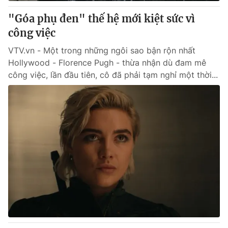
"Góa phụ đen" thế hệ mới kiệt sức vì
® Cấm sao chép dưới mọi hình thức nếu không có sự chấp
công việc
thuận bằng văn bản. Ghi rõ nguồn VTV.vn khi phát hành lại
thông tin từ website này.
VTV.vn - Một trong những ngôi sao bận rộn nhất
Hollywood - Florence Pugh - thừa nhận dù đam mê
công việc, lần đầu tiên, cô đã phải tạm nghỉ một thời...