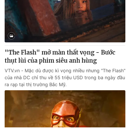
"The Flash" mở màn thất vọng - Bước
thụt lùi của phim siêu anh hùng
VTV.vn - Mặc dù được kì vọng nhiều nhưng "The Flash"
của nhà DC chỉ thu về 55 triệu USD trong ba ngày đầu
ra rạp tại thị trường Bắc Mỹ.