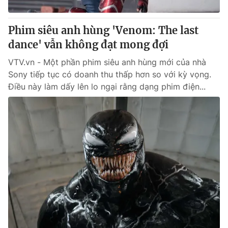
Giấy phép hoạt động báo in và báo điện tử số 483/GP-BTTTT
cấp ngày 29/12/2023
Phim siêu anh hùng 'Venom: The last
Tổng Biên tập:
Vũ Thanh Thủy
dance' vẫn không đạt mong đợi
Phó Tổng Biên tập:
Nguyễn Thị Mỹ Hạnh, Phạm Quốc Thắng,
Nguyễn Trọng Ninh
VTV.vn - Một phần phim siêu anh hùng mới của nhà
Tổng đài VTV:
024.38 355 931 - 024.38 355 932
Sony tiếp tục có doanh thu thấp hơn so với kỳ vọng.
Ðiện thoại Thời báo VTV:
024.66 897 897
Điều này làm dấy lên lo ngại rằng dạng phim điện...
Email:
toasoan@vtv.vn
Liên hệ quảng cáo:
024-7300.7108