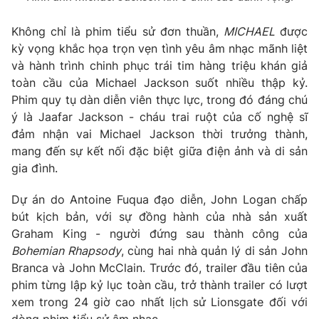
Không chỉ là phim tiểu sử đơn thuần,
MICHAEL
được
kỳ vọng khắc họa trọn vẹn tình yêu âm nhạc mãnh liệt
và hành trình chinh phục trái tim hàng triệu khán giả
toàn cầu của Michael Jackson suốt nhiều thập kỷ.
Phim quy tụ dàn diễn viên thực lực, trong đó đáng chú
ý là
Jaafar Jackson -
cháu trai ruột của cố nghệ sĩ
đảm nhận vai Michael Jackson thời trưởng thành,
mang đến sự kết nối đặc biệt giữa điện ảnh và di sản
gia đình.
Dự án do
Antoine Fuqua
đạo diễn,
John Logan
chấp
bút kịch bản, với sự đồng hành của nhà sản xuất
Graham King
- người đứng sau thành công của
Bohemian Rhapsody
, cùng hai nhà quản lý di sản John
Branca và John McClain. Trước đó, trailer đầu tiên của
phim từng lập kỷ lục toàn cầu, trở thành trailer có lượt
xem trong 24 giờ cao nhất lịch sử Lionsgate đối với
dòng phim tiểu sử âm nhạc.