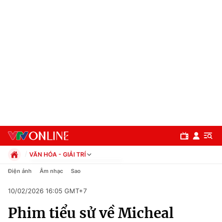
VĂN HÓA - GIẢI TRÍ
Chính trị
Điện ảnh
Âm nhạc
Sao
Xã hội
10/02/2026 16:05 GMT+7
Pháp luật
Chuyên mục
Kinh tế
Phim tiểu sử về Micheal
Thể thao