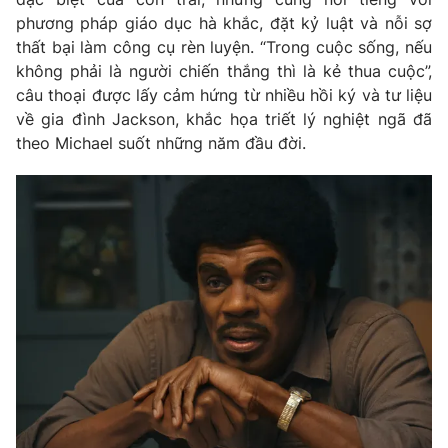
phương pháp giáo dục hà khắc, đặt kỷ luật và nỗi sợ
Photo
Infographic
thất bại làm công cụ rèn luyện. “Trong cuộc sống, nếu
không phải là người chiến thắng thì là kẻ thua cuộc”,
Video
Shorts video
câu thoại được lấy cảm hứng từ nhiều hồi ký và tư liệu
về gia đình Jackson, khắc họa triết lý nghiệt ngã đã
theo Michael suốt những năm đầu đời.
VTV Money
VTV Thể thao
VTV Sức khoẻ
Bất động sản
Thị trường 24h
Tấm lòng Việt
VTV4
Vươn mình bằng AI
VTV9
VTV8
Liên hệ tòa soạn
English