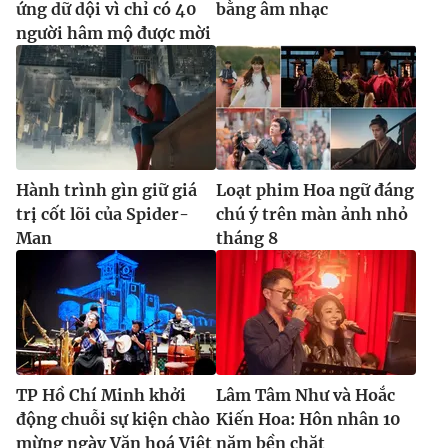
ứng dữ dội vì chỉ có 40
bằng âm nhạc
người hâm mộ được mời
Hành trình gìn giữ giá
Loạt phim Hoa ngữ đáng
trị cốt lõi của Spider-
chú ý trên màn ảnh nhỏ
Man
tháng 8
TP Hồ Chí Minh khởi
Lâm Tâm Như và Hoắc
động chuỗi sự kiện chào
Kiến Hoa: Hôn nhân 10
mừng ngày Văn hoá Việt
năm bền chặt