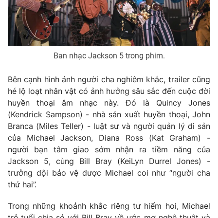
Ðiện thoại Thời báo VTV:
024.66 897 897
Email:
toasoan@vtv.vn
Liên hệ quảng cáo:
024-7300.7108
Ban nhạc Jackson 5 trong phim.
Bên cạnh hình ảnh người cha nghiêm khắc, trailer cũng
hé lộ loạt nhân vật có ảnh hưởng sâu sắc đến cuộc đời
huyền thoại âm nhạc này. Đó là
Quincy Jones
(Kendrick Sampson) - nhà sản xuất huyền thoại,
John
Branca
(Miles Teller) - luật sư và người quản lý di sản
của Michael Jackson,
Diana Ross
(Kat Graham) -
người bạn tâm giao sớm nhận ra tiềm năng của
Jackson 5, cùng
Bill Bray
(KeiLyn Durrel Jones) -
® Cấm sao chép dưới mọi hình thức nếu không có sự chấp
trưởng đội bảo vệ được Michael coi như “người cha
thuận bằng văn bản. Ghi rõ nguồn VTV.vn khi phát hành lại
thứ hai”.
thông tin từ website này.
Trong những khoảnh khắc riêng tư hiếm hoi, Michael
trẻ tuổi chia sẻ với Bill Bray về ước mơ nghệ thuật và