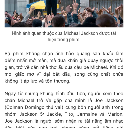
Phim VTV
Giải trí
Hậu trường
Điện ảnh
Đời sống
Nhân vật
Âm nhạc
Hình ảnh quen thuộc của Micheal Jackson được tái
Du lịch
Khán giả
Giáo dục
hiện trong phim.
Sao
Làm đẹp
Giải sao mai
Tuyển sinh
Bộ phim không chọn ánh hào quang sân khấu làm
Công nghệ
Chất lượng cuộc sống
điểm nhấn mở màn, mà đưa khán giả quay ngược thời
Học trực tuyến
gian, trở về căn nhà thơ ấu của cậu bé Michael. Khi đó
Hitech Công nghệ tương lai
Giao lưu trực tuyến
mọi giấc mơ vĩ đại bắt đầu, song cũng chất chứa
Sản phẩm
không ít áp lực và tổn thương.
Lịch phát sóng
Thị trường
Ngay từ những khung hình đầu tiên, người xem theo
chân Michael trở về gặp cha mình là
Joe Jackson
Tư vấn
(Colman Domingo thủ vai) cùng bốn người anh trong
Chuyên mục khác
nhóm
Jackson 5
: Jackie, Tito, Jermaine và Marlon.
Emagazine
Podcast
Joe Jackson là người sớm nhận ra tài năng âm nhạc
đặc biệt của con trai, nhưng cũng nổi tiếng với