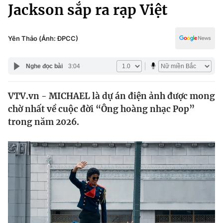
Chính trị
Jackson sắp ra rạp Việt
Truyền hình
Văn hóa - Giải trí
Xã hội
Y tế
Yên Thảo (Ảnh: ĐPCC)
Đời sống
Pháp luật
Công nghệ
Nghe đọc bài
3:04
Giáo dục
Y tế
VTV.vn - MICHAEL là dự án điện ảnh được mong
chờ nhất về cuộc đời “Ông hoàng nhạc Pop”
Thế giới
trong năm 2026.
Tin tức
Kinh tế
Thế giới đó đây
Tài chính
Dữ liệu và đời sống
Câu chuyện quốc tế
Thị trường
Truyền hình
Góc doanh nghiệp