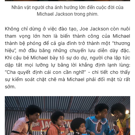
Nhân vật người cha ảnh hưởng lớn đến cuộc đời của
Michael Jackson trong phim.
Không chỉ dừng ở việc đào tạo, Joe Jackson còn nuôi
THỜI BÁO VTV
tham vọng lớn hơn là biến thành công của Michael
thành bệ phóng để cả gia đình trở thành một “thương
hiệu”, mở đầu bằng những chuyến lưu diễn dày đặc.
Khi cậu bé Michael bày tỏ sự do dự, người cha lập tức
Theo dõi báo trên
dập tắt mọi lưỡng lự bằng lời khẳng định lạnh lùng:
“Cha quyết định cái con cần nghĩ!”
- chi tiết cho thấy
Cơ quan chủ quản:
Đài Truyền hình Việt Nam
sự kiểm soát chặt chẽ mà Michael phải đối mặt từ rất
Cơ quan báo chí:
Thời báo VTV
sớm.
Giấy phép hoạt động báo in và báo điện tử số 483/GP-BTTTT
cấp ngày 29/12/2023
Tổng Biên tập:
Vũ Thanh Thủy
Phó Tổng Biên tập:
Nguyễn Thị Mỹ Hạnh, Phạm Quốc Thắng,
Nguyễn Trọng Ninh
Tổng đài VTV:
024.38 355 931 - 024.38 355 932