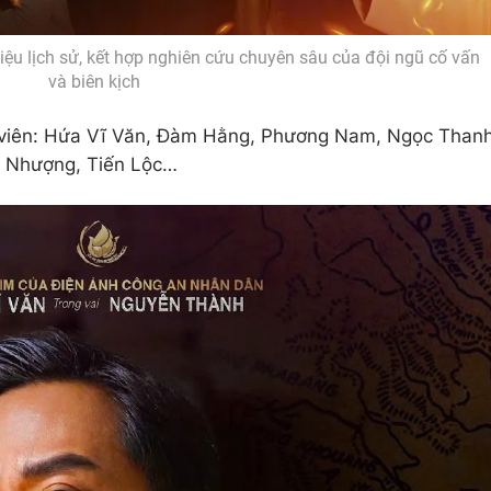
 liệu lịch sử, kết hợp nghiên cứu chuyên sâu của đội ngũ cố vấn
và biên kịch
n viên: Hứa Vĩ Văn, Đàm Hằng, Phương Nam, Ngọc Than
 Nhượng, Tiến Lộc…