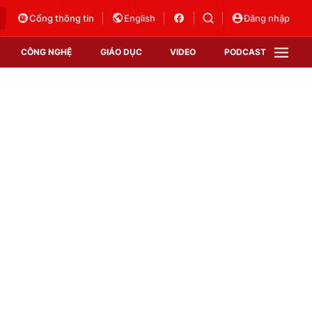
Cổng thông tin
English
Đăng nhập
CÔNG NGHỆ
GIÁO DỤC
VIDEO
PODCAST
VTV Money
VTV Thể thao
VTV Sức khoẻ
Bất động sản
Thị trường 24h
Tấm lòng Việt
Vươn mình bằng AI
VTV4
VTV8
VTV9
Lịch phát sóng
Giao lưu trực tuyến
Sự kiện