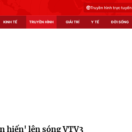
Truyền hình trực tuyến
KINH TẾ
TRUYỀN HÌNH
GIẢI TRÍ
Y TẾ
ĐỜI SỐNG
Pháp luật
Y tế
Truyền hình
Multimedia
Phim VTV
Video
Hậu trường
Shorts video
Nhân vật
Podcast
Khán giả
EMagazine
Giải sao mai
Photo
n hiến' lên sóng VTV3
Infographic