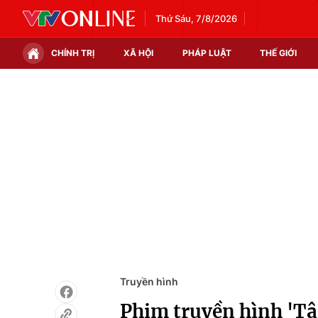
Thứ Sáu, 7/8/2026
CHÍNH TRỊ
XÃ HỘI
PHÁP LUẬT
THẾ GIỚI
Chính trị
Xã hội
Thế giới
Kinh tế
Tin tức
Tài chính
Thế giới đó đây
Thị trường
Câu chuyện quốc tế
Góc doanh nghiệp
Dữ liệu và đời sống
Truyền hình
Phim truyền hình 'Tậ