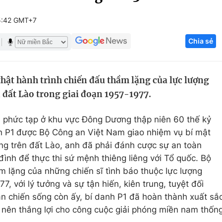
Góc ảnh
5:42 GMT+7
Chia sẻ
Giáo dục
Công nghệ
Tuyển sinh
Hitech Công ng
thật hành trình chiến đấu thầm lặng của lực lượng
Học trực tuyến
Sản phẩm
đất Lào trong giai đoạn 1957-1977.
g
Thị trường
rị phức tạp ở khu vực Đông Dương thập niên 60 thế kỷ
Tư vấn
h P1
được Bộ Công an Việt Nam giao nhiệm vụ bí mật
g trên đất Lào, anh đã phải đánh cược sự an toàn
ình để thực thi sứ mệnh thiêng liêng với Tổ quốc. Bộ
m lặng của những chiến sĩ tình báo thuộc lực lượng
, với lý tưởng và sự tận hiến, kiên trung, tuyệt đối
ận chiến sống còn ấy, bí danh P1 đã hoàn thành xuất sắ
 nên thắng lợi cho công cuộc giải phóng miền nam thốn