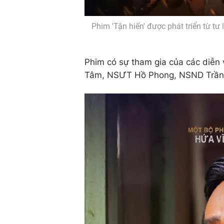
Phim 'Tận hiến' được phát triển từ tư
Phim có sự tham gia của các diễ
Tâm, NSƯT Hồ Phong, NSND Trần