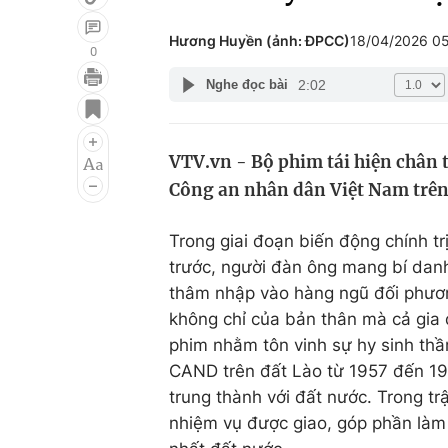
Hương Huyền (ảnh: ĐPCC)
18/04/2026 0
0
2:02
Nghe đọc bài
Giải trí
Đời sống
Điện ảnh
Du lịch
VTV.vn - Bộ phim tái hiện chân 
Âm nhạc
Làm đẹp
Công an nhân dân Việt Nam trên 
Sao
Chất lượng cuộc sốn
Trong giai đoạn biến động chính t
trước, người đàn ông mang bí dan
thâm nhập vào hàng ngũ đối phươn
không chỉ của bản thân mà cả gia đ
phim nhằm tôn vinh sự hy sinh thầ
CAND trên đất Lào từ 1957 đến 1977
trung thành với đất nước. Trong tr
nhiệm vụ được giao, góp phần làm