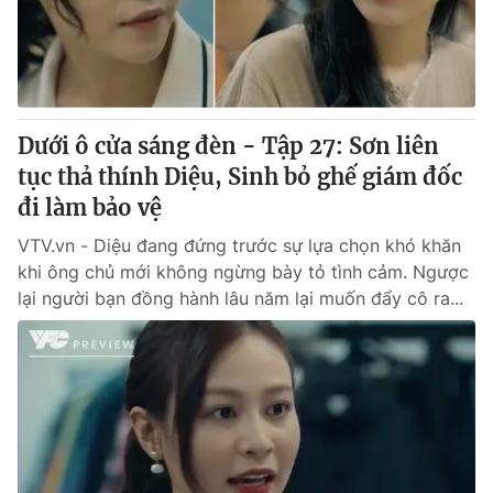
Tin tức
Kinh tế
Thế giới đó đây
Tài chính
Dữ liệu và đời sống
Câu chuyện quốc tế
Thị trường
Dưới ô cửa sáng đèn - Tập 27: Sơn liên
Truyền hình
tục thả thính Diệu, Sinh bỏ ghế giám đốc
Góc doanh nghiệp
đi làm bảo vệ
Phim VTV
Giải trí
VTV.vn - Diệu đang đứng trước sự lựa chọn khó khăn
Hậu trường
khi ông chủ mới không ngừng bày tỏ tình cảm. Ngược
Điện ảnh
lại người bạn đồng hành lâu năm lại muốn đẩy cô ra...
Đời sống
Nhân vật
Âm nhạc
Du lịch
Khán giả
Giáo dục
Sao
Làm đẹp
Giải sao mai
Tuyển sinh
Công nghệ
Chất lượng cuộc sống
Học trực tuyến
Hitech Công nghệ tương lai