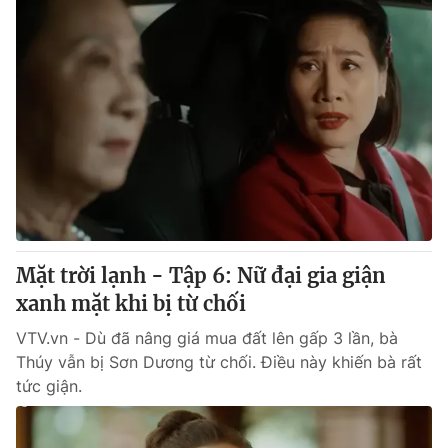
Mặt trời lạnh - Tập 6: Nữ đại gia giận
xanh mặt khi bị từ chối
VTV.vn - Dù đã nâng giá mua đất lên gấp 3 lần, bà
Thúy vẫn bị Sơn Dương từ chối. Điều này khiến bà rất
tức giận.