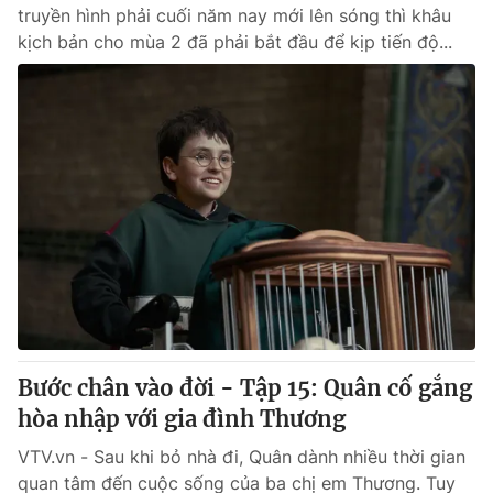
truyền hình phải cuối năm nay mới lên sóng thì khâu
kịch bản cho mùa 2 đã phải bắt đầu để kịp tiến độ...
Bước chân vào đời - Tập 15: Quân cố gắng
hòa nhập với gia đình Thương
VTV.vn - Sau khi bỏ nhà đi, Quân dành nhiều thời gian
quan tâm đến cuộc sống của ba chị em Thương. Tuy