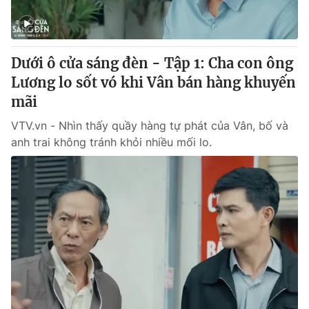
Giấy phép hoạt động báo in và báo điện tử số 483/GP-BTTTT
cấp ngày 29/12/2023
Tổng Biên tập:
Vũ Thanh Thủy
Dưới ô cửa sáng đèn - Tập 1: Cha con ông
Phó Tổng Biên tập:
Nguyễn Thị Mỹ Hạnh, Phạm Quốc Thắng,
Nguyễn Trọng Ninh
Lương lo sốt vó khi Vân bán hàng khuyến
Tổng đài VTV:
024.38 355 931 - 024.38 355 932
mãi
Ðiện thoại Thời báo VTV:
024.66 897 897
VTV.vn - Nhìn thấy quầy hàng tự phát của Vân, bố và
Email:
toasoan@vtv.vn
anh trai không tránh khỏi nhiều mối lo.
Liên hệ quảng cáo:
024-7300.7108