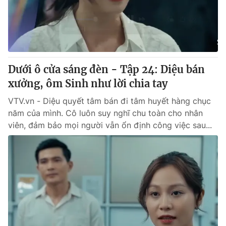
Giao lưu trực tuyến
Sản phẩm
Lịch phát sóng
Thị trường
Tư vấn
Chuyên mục khác
Dưới ô cửa sáng đèn - Tập 24: Diệu bán
xưởng, ôm Sinh như lời chia tay
Emagazine
Podcast
VTV.vn - Diệu quyết tâm bán đi tâm huyết hàng chục
năm của mình. Cô luôn suy nghĩ chu toàn cho nhân
Photo
Infographic
viên, đảm bảo mọi người vẫn ổn định công việc sau...
Video
Shorts video
VTV Money
VTV Thể thao
VTV Sức khoẻ
Bất động sản