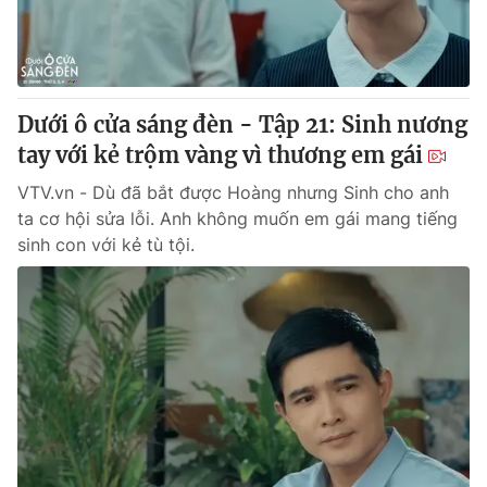
Thị trường 24h
Tấm lòng Việt
VTV4
Vươn mình bằng AI
Dưới ô cửa sáng đèn - Tập 21: Sinh nương
VTV9
VTV8
tay với kẻ trộm vàng vì thương em gái
VTV.vn - Dù đã bắt được Hoàng nhưng Sinh cho anh
Liên hệ tòa soạn
English
ta cơ hội sửa lỗi. Anh không muốn em gái mang tiếng
sinh con với kẻ tù tội.
THỜI BÁO VTV
Theo dõi báo trên
Cơ quan chủ quản:
Đài Truyền hình Việt Nam
Cơ quan báo chí:
Thời báo VTV