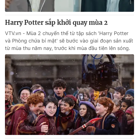
® Cấm sao chép dưới mọi hình thức nếu không có sự chấp
Harry Potter sắp khởi quay mùa 2
thuận bằng văn bản. Ghi rõ nguồn VTV.vn khi phát hành lại
thông tin từ website này.
VTV.vn - Mùa 2 chuyển thể từ tập sách 'Harry Potter
và Phòng chứa bí mật' sẽ bước vào giai đoạn sản xuất
từ mùa thu năm nay, trước khi mùa đầu tiên lên sóng.