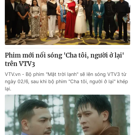
Phim mới nối sóng 'Cha tôi, người ở lại'
trên VTV3
VTV.vn - Bộ phim "Mặt trời lạnh" sẽ lên sóng VTV3 từ
ngày 02/6, sau khi bộ phim "Cha tôi, người ở lại" khép
lại.