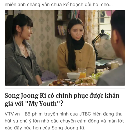
nhiên anh chàng vẫn chưa kế hoạch dài hơi cho...
Song Joong Ki có chinh phục được khán
giả với "My Youth"?
VTV.vn - Bộ phim truyền hình của JTBC hiện đang thu
hút sự chú ý lớn nhờ câu chuyện cảm động và màn lột
xác đầy hứa hẹn của Song Joong Ki.