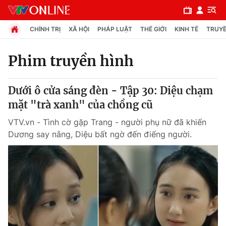
CHÍNH TRỊ
XÃ HỘI
PHÁP LUẬT
THẾ GIỚI
KINH TẾ
TRUYỀ
Phim truyền hình
Chuyên mục
Dưới ô cửa sáng đèn - Tập 30: Diệu chạm
Chính trị
mặt "trà xanh" của chồng cũ
VTV.vn - Tình cờ gặp Trang - người phụ nữ đã khiến
Xã hội
Dương say nắng, Diệu bất ngờ đến điếng người.
Pháp luật
Y tế
Thế giới