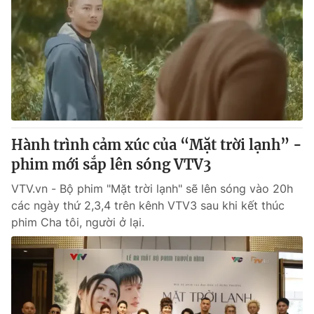
Hành trình cảm xúc của “Mặt trời lạnh” -
phim mới sắp lên sóng VTV3
VTV.vn - Bộ phim "Mặt trời lạnh" sẽ lên sóng vào 20h
các ngày thứ 2,3,4 trên kênh VTV3 sau khi kết thúc
phim Cha tôi, người ở lại.