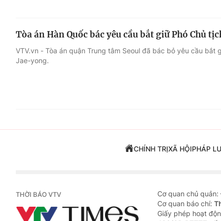
Tòa án Hàn Quốc bác yêu cầu bắt giữ Phó Chủ tị
VTV.vn - Tòa án quận Trung tâm Seoul đã bác bỏ yêu cầu bắt 
Jae-yong.
CHÍNH TRỊ
XÃ HỘI
PHÁP L
Cơ quan chủ quản:
THỜI BÁO VTV
Cơ quan báo chí:
T
Giấy phép hoạt độn