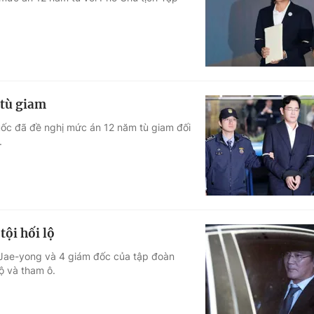
Góc ảnh
Giáo dục
Công nghệ
Tuyển sinh
Hitech Công ng
 tù giam
Học trực tuyến
Sản phẩm
uốc đã đề nghị mức án 12 năm tù giam đối
.
g
Thị trường
Tư vấn
tội hối lộ
 Jae-yong và 4 giám đốc của tập đoàn
lộ và tham ô.