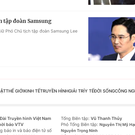
ch tập đoàn Samsung
giữ Phó Chủ tịch tập đoàn Samsung Lee
UẬT
THẾ GIỚI
KINH TẾ
TRUYỀN HÌNH
GIẢI TRÍ
Y TẾ
ĐỜI SỐNG
CÔNG NG
Đài Truyền hình Việt Nam
Tổng Biên tập:
Vũ Thanh Thủy
hời báo VTV
Phó Tổng Biên tập:
Nguyễn Thị Mỹ Hạ
g báo in và báo điện tử số
Nguyễn Trọng Ninh