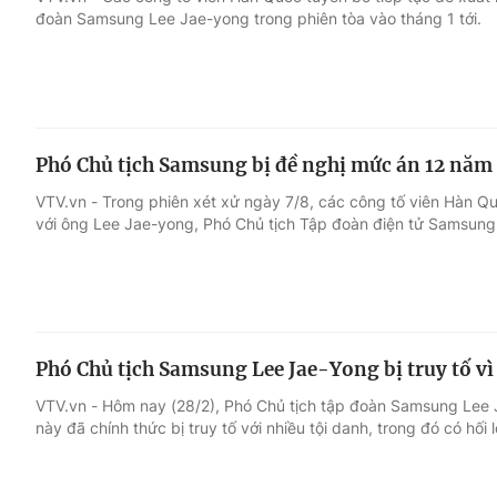
đoàn Samsung Lee Jae-yong trong phiên tòa vào tháng 1 tới.
Giải trí
Đời sống
Điện ảnh
Du lịch
Phó Chủ tịch Samsung bị đề nghị mức án 12 năm
Âm nhạc
Làm đẹp
VTV.vn - Trong phiên xét xử ngày 7/8, các công tố viên Hàn Q
với ông Lee Jae-yong, Phó Chủ tịch Tập đoàn điện tử Samsung
Sao
Chất lượng cuộc sốn
Phó Chủ tịch Samsung Lee Jae-Yong bị truy tố vì 
VTV.vn - Hôm nay (28/2), Phó Chủ tịch tập đoàn Samsung Lee
này đã chính thức bị truy tố với nhiều tội danh, trong đó có hối 