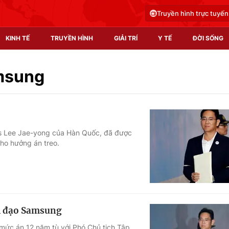
Truyền hình trực tuyến
KINH TẾ
TRUYỀN HÌNH
GIẢI TRÍ
Y TẾ
ĐỜI SỐNG
Pháp luật
Y tế
amsung
Truyền hình
Multimedia
Phim VTV
Video
cs Lee Jae-yong của Hàn Quốc, đã được
cho hưởng án treo.
Hậu trường
Shorts video
Nhân vật
Podcast
Khán giả
EMagazine
Giải sao mai
Photo
nh đạo Samsung
Infographic
ức án 12 năm tù với Phó Chủ tịch Tập