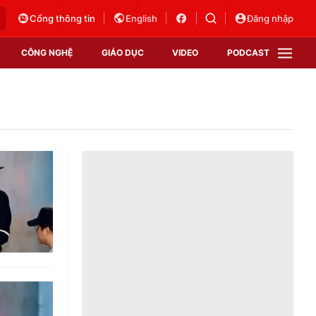
Cổng thông tin
English
Đăng nhập
CÔNG NGHỆ
GIÁO DỤC
VIDEO
PODCAST
VTV Money
VTV Thể thao
VTV Sức khoẻ
Bất động sản
Thị trường 24h
Tấm lòng Việt
Vươn mình bằng AI
VTV4
VTV8
VTV9
Lịch phát sóng
Giao lưu trực tuyến
Sự kiện