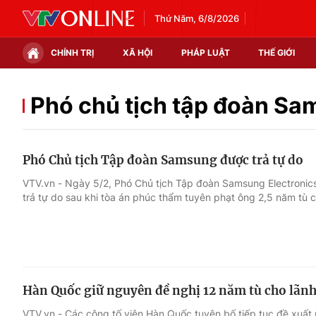
Thứ Năm, 6/8/2026
CHÍNH TRỊ
XÃ HỘI
PHÁP LUẬT
THẾ GIỚI
Chính trị
Xã hội
Phó chủ tịch tập đoàn S
Thế giới
Kinh tế
Phó Chủ tịch Tập đoàn Samsung được trả tự do
Tin tức
Tài chính
VTV.vn - Ngày 5/2, Phó Chủ tịch Tập đoàn Samsung Electroni
trả tự do sau khi tòa án phúc thẩm tuyên phạt ông 2,5 năm tù 
Thế giới đó đây
Thị trường
Câu chuyện quốc tế
Góc doanh nghiệp
Dữ liệu và đời sống
Hàn Quốc giữ nguyên đề nghị 12 năm tù cho lã
VTV.vn - Các công tố viên Hàn Quốc tuyên bố tiếp tục đề xuất m