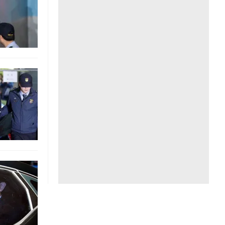
Liên hệ toà soạn
hệ tương lai