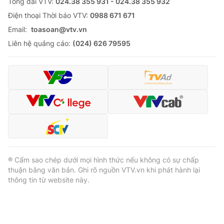
Tổng đài VTV:
024.38 355 931 - 024.38 355 932
Ðiện thoại Thời báo VTV:
0988 671 671
Email:
toasoan@vtv.vn
Liên hệ quảng cáo:
(024) 626 79595
® Cấm sao chép dưới mọi hình thức nếu không có sự chấp
thuận bằng văn bản. Ghi rõ nguồn VTV.vn khi phát hành lại
thông tin từ website này.