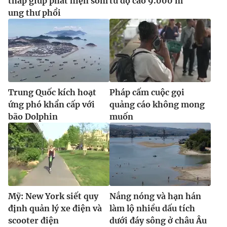
thấp giúp phát hiện sớm
từ độ cao 9.000 m
ung thư phổi
Trung Quốc kích hoạt
Pháp cấm cuộc gọi
ứng phó khẩn cấp với
quảng cáo không mong
bão Dolphin
muốn
Mỹ: New York siết quy
Nắng nóng và hạn hán
định quản lý xe điện và
làm lộ nhiều dấu tích
scooter điện
dưới đáy sông ở châu Âu