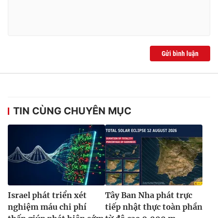
Ðiện thoại Thời báo VTV:
024.66 897 897
Email:
toasoan@vtv.vn
Liên hệ quảng cáo:
024-7300.7108
Gửi bình luận
TIN CÙNG CHUYÊN MỤC
® Cấm sao chép dưới mọi hình thức nếu không có sự chấp
thuận bằng văn bản. Ghi rõ nguồn VTV.vn khi phát hành lại
thông tin từ website này.
Israel phát triển xét
Tây Ban Nha phát trực
nghiệm máu chi phí
tiếp nhật thực toàn phần