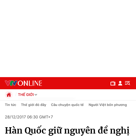
THẾ GIỚI
Chính trị
Tin tức
Thế giới đó đây
Câu chuyện quốc tế
Người Việt bốn phương
Xã hội
28/12/2017 06:30 GMT+7
Pháp luật
Chuyên mục
Kinh tế
Hàn Quốc giữ nguyên đề nghị
Thể thao