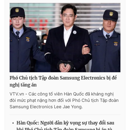
Photo
Infographic
Video
Shorts video
VTV Money
VTV Thể thao
VTV Sức khoẻ
Bất động sản
Thị trường 24h
Tấm lòng Việt
Phó Chủ tịch Tập đoàn Samsung Electronics bị đề
nghị tăng án
VTV4
Vươn mình bằng AI
VTV.vn - Các công tố viên Hàn Quốc đã kháng nghị
đòi mức phạt nặng hơn đối với Phó Chủ tịch Tập đoàn
Samsung Electronics Lee Jae Yong.
VTV9
VTV8
Hàn Quốc: Người dân kỳ vọng sự thay đổi sau
Liên hệ tòa soạn
English
khi Phó Chủ tịch Tập đoàn Samsung bị án tù