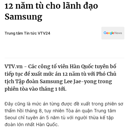
Chính trị
12 năm tù cho lãnh đạo
Truyền hình
Samsung
Văn hóa - Giải trí
Xã hội
Y tế
Đời sống
Trung tâm Tin tức VTV24
Pháp luật
Công nghệ
Giáo dục
Y tế
VTV.vn - Các công tố viên Hàn Quốc tuyên bố
Thế giới
tiếp tục đề xuất mức án 12 năm tù với Phó Chủ
Tin tức
tịch Tập đoàn Samsung Lee Jae-yong trong
Kinh tế
phiên tòa vào tháng 1 tới.
Thế giới đó đây
Tài chính
Dữ liệu và đời sống
Câu chuyện quốc tế
Đây cũng là mức án từng được đề xuất trong phiên sơ
Thị trường
thẩm hồi tháng 8, tuy nhiên Tòa án quận Trung tâm
Seoul chỉ tuyên án 5 năm tù với người thừa kế tập
Truyền hình
Góc doanh nghiệp
đoàn lớn nhất Hàn Quốc.