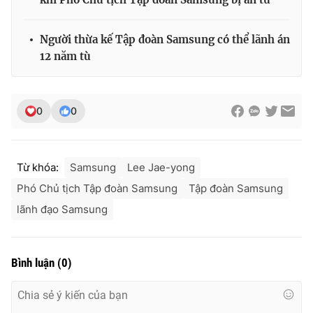
Người thừa kế Tập đoàn Samsung có thể lãnh án
12 năm tù
THỜI BÁO VTV
0
0
Theo dõi báo trên
Từ khóa:
Samsung
Lee Jae-yong
Cơ quan chủ quản:
Đài Truyền hình Việt Nam
Phó Chủ tịch Tập đoàn Samsung
Tập đoàn Samsung
Cơ quan báo chí:
Thời báo VTV
lãnh đạo Samsung
Giấy phép hoạt động báo in và báo điện tử số 483/GP-BTTTT
cấp ngày 29/12/2023
Tổng Biên tập:
Vũ Thanh Thủy
Bình luận
(
0
)
Phó Tổng Biên tập:
Nguyễn Thị Mỹ Hạnh, Phạm Quốc Thắng,
Nguyễn Trọng Ninh
Tổng đài VTV:
024.38 355 931 - 024.38 355 932