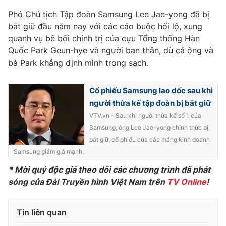
Phim VTV
Giải trí
Phó Chủ tịch Tập đoàn Samsung Lee Jae-yong đã bị
Hậu trường
bắt giữ đầu năm nay với các cáo buộc hối lộ, xung
Điện ảnh
quanh vụ bê bối chính trị của cựu Tổng thống Hàn
Đời sống
Nhân vật
Quốc Park Geun-hye và người bạn thân, dù cả ông và
Âm nhạc
Du lịch
bà Park khẳng định mình trong sạch.
Khán giả
Giáo dục
Sao
Làm đẹp
Giải sao mai
Tuyển sinh
Cổ phiếu Samsung lao dốc sau khi
Công nghệ
Chất lượng cuộc sống
người thừa kế tập đoàn bị bắt giữ
Học trực tuyến
VTV.vn - Sau khi người thừa kế số 1 của
Hitech Công nghệ tương lai
Giao lưu trực tuyến
Samsung, ông Lee Jae-yong chính thức bị
Sản phẩm
bắt giữ, cổ phiếu của các mảng kinh doanh
Samsung giảm giá mạnh.
Lịch phát sóng
Thị trường
*
Mời quý độc giả theo dõi các chương
trình đã phát
Tư vấn
sóng của Đài Truyền hình Việt Nam trên
TV Online
!
Chuyên mục khác
Tin liên quan
Emagazine
Podcast