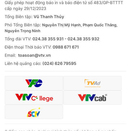
Giao lưu trực tuyến
Giấy phép hoạt động báo in và báo điện tử số 483/GP-BTTTT
Sản phẩm
cấp ngày 29/12/2023
Lịch phát sóng
Tổng Biên tập:
Vũ Thanh Thủy
Thị trường
Phó Tổng Biên tập:
Nguyễn Thị Mỹ Hạnh, Phạm Quốc Thắng,
Tư vấn
Nguyễn Trọng Ninh
Chuyên mục khác
Tổng đài VTV:
024.38 355 931 - 024.38 355 932
Ðiện thoại Thời báo VTV:
0988 671 671
Emagazine
Podcast
Email:
toasoan@vtv.vn
Liên hệ quảng cáo:
(024) 626 79595
Photo
Infographic
Video
Shorts video
VTV Money
VTV Thể thao
VTV Sức khoẻ
Bất động sản