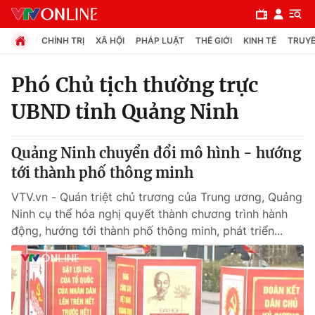
CHÍNH TRỊ
XÃ HỘI
PHÁP LUẬT
THẾ GIỚI
KINH TẾ
TRUYỀ
Phó Chủ tịch thường trực
UBND tỉnh Quảng Ninh
Chuyên mục
Chính trị
Quảng Ninh chuyển đổi mô hình - hướng
tới thành phố thông minh
Xã hội
VTV.vn - Quán triệt chủ trương của Trung ương, Quảng
Ninh cụ thể hóa nghị quyết thành chương trình hành
Pháp luật
động, hướng tới thành phố thông minh, phát triển...
Y tế
Thế giới