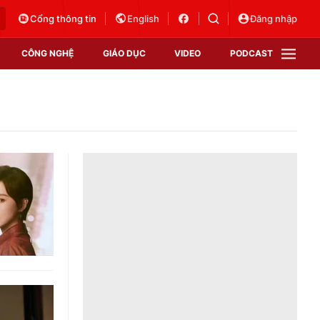
Cổng thông tin
English
Đăng nhập
CÔNG NGHỆ
GIÁO DỤC
VIDEO
PODCAST
VTV Money
VTV Thể thao
VTV Sức khoẻ
Bất động sản
Thị trường 24h
Tấm lòng Việt
Vươn mình bằng AI
VTV4
VTV8
VTV9
Lịch phát sóng
Giao lưu trực tuyến
Sự kiện