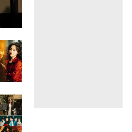
Liên hệ toà soạn
hệ tương lai