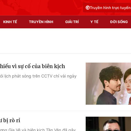
Truyền hình trực tuyến
KINH TẾ
TRUYỀN HÌNH
GIẢI TRÍ
Y TẾ
ĐỜI SỐNG
Pháp luật
Y tế
Truyền hình
Multimedia
iếu vì sự cố của biên kịch
Phim VTV
Video
ỏi lịch phát sóng trên CCTV chỉ vài ngày
Hậu trường
Shorts video
Nhân vật
Podcast
Khán giả
EMagazine
Giải sao mai
Photo
 bị rò rỉ
Infographic
ơng Gia Vệ và biên kịch Tần Văn đã gây