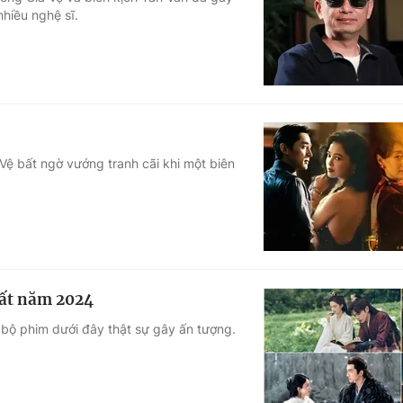
nhiều nghệ sĩ.
Góc ảnh
Giáo dục
Công nghệ
Tuyển sinh
Hitech Công ng
Học trực tuyến
Sản phẩm
Vệ bất ngờ vướng tranh cãi khi một biên
g
Thị trường
Tư vấn
hất năm 2024
bộ phim dưới đây thật sự gây ấn tượng.