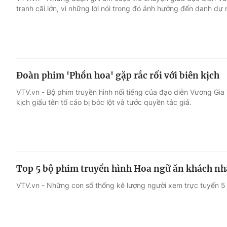
tranh cãi lớn, vì những lời nói trong đó ảnh hưởng đến danh dự 
Giải trí
Đời sống
Điện ảnh
Du lịch
Đoàn phim 'Phồn hoa' gặp rắc rối với biên kịch
Âm nhạc
Làm đẹp
VTV.vn - Bộ phim truyền hình nổi tiếng của đạo diễn Vương Gia 
kịch giấu tên tố cáo bị bóc lột và tước quyền tác giả.
Sao
Chất lượng cuộc sốn
Top 5 bộ phim truyền hình Hoa ngữ ăn khách n
VTV.vn - Những con số thống kê lượng người xem trực tuyến 5 