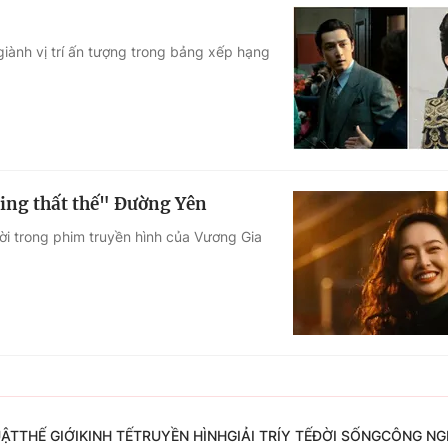
iành vị trí ấn tượng trong bảng xếp hạng
ing thất thế" Đường Yên
ời trong phim truyền hình của Vương Gia
UẬT
THẾ GIỚI
KINH TẾ
TRUYỀN HÌNH
GIẢI TRÍ
Y TẾ
ĐỜI SỐNG
CÔNG NG