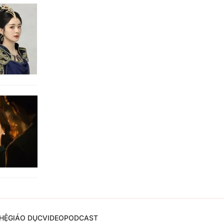
HỆ
GIÁO DỤC
VIDEO
PODCAST