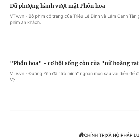
Dữ phượng hành vượt mặt Phồn hoa
VTV.vn - Bộ phim cổ trang của Triệu Lệ Dĩnh và Lâm Canh Tân g
phim ăn khách.
"Phồn hoa" - cơ hội sống còn của "nữ hoàng rat
VTV.vn - Đường Yên đã "trở mình" ngoạn mục sau vai diễn để đ
Vệ.
CHÍNH TRỊ
XÃ HỘI
PHÁP L