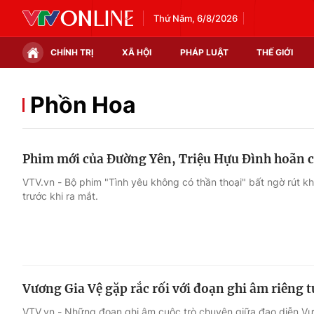
Thứ Năm, 6/8/2026
CHÍNH TRỊ
XÃ HỘI
PHÁP LUẬT
THẾ GIỚI
Chính trị
Xã hội
Phồn Hoa
Thế giới
Kinh tế
Phim mới của Đường Yên, Triệu Hựu Đình hoãn ch
Tin tức
Tài chính
VTV.vn - Bộ phim "Tình yêu không có thần thoại" bất ngờ rút kh
trước khi ra mắt.
Thế giới đó đây
Thị trường
Câu chuyện quốc tế
Góc doanh nghiệp
Dữ liệu và đời sống
Vương Gia Vệ gặp rắc rối với đoạn ghi âm riêng tư
VTV.vn - Những đoạn ghi âm cuộc trò chuyện giữa đạo diễn Vư