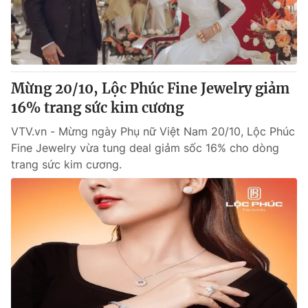
Tin tức
Kinh tế
Thế giới đó đây
Tài chính
Dữ liệu và đời sống
Câu chuyện quốc tế
Thị trường
Mừng 20/10, Lộc Phúc Fine Jewelry giảm
16% trang sức kim cương
Truyền hình
Góc doanh nghiệp
VTV.vn - Mừng ngày Phụ nữ Việt Nam 20/10, Lộc Phúc
Phim VTV
Giải trí
Fine Jewelry vừa tung deal giảm sốc 16% cho dòng
Hậu trường
trang sức kim cương.
Điện ảnh
Đời sống
Nhân vật
Âm nhạc
Du lịch
Khán giả
Giáo dục
Sao
Làm đẹp
Giải sao mai
Tuyển sinh
Công nghệ
Chất lượng cuộc sống
Học trực tuyến
Hitech Công nghệ tương lai