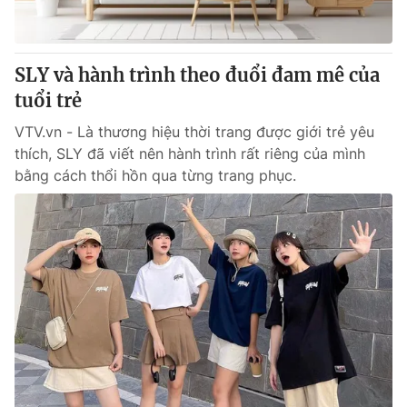
Thị trường 24h
Tấm lòng Việt
VTV4
Vươn mình bằng AI
SLY và hành trình theo đuổi đam mê của
tuổi trẻ
VTV9
VTV8
VTV.vn - Là thương hiệu thời trang được giới trẻ yêu
thích, SLY đã viết nên hành trình rất riêng của mình
Liên hệ tòa soạn
English
bằng cách thổi hồn qua từng trang phục.
THỜI BÁO VTV
Theo dõi báo trên
Cơ quan chủ quản:
Đài Truyền hình Việt Nam
Cơ quan báo chí:
Thời báo VTV