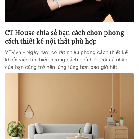
Giao lưu trực tuyến
Sản phẩm
Lịch phát sóng
Thị trường
Tư vấn
CT House chia sẻ bạn cách chọn phong
cách thiết kế nội thất phù hợp
Chuyên mục khác
Emagazine
VTV.vn - Ngày nay, có rất nhiều phong cách thiết kế
Podcast
khiến việc tìm hiểu phong cách phù hợp với cá nhân
của bạn cũng trở nên lúng túng hơn bao giờ hết.
Photo
Infographic
Video
Shorts video
VTV Money
VTV Thể thao
VTV Sức khoẻ
Bất động sản