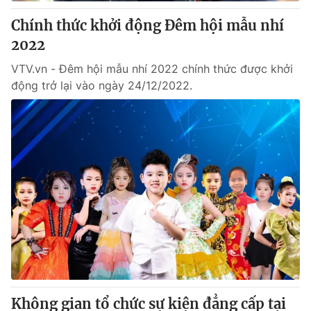
Chính thức khởi động Đêm hội mẫu nhí
® Cấm sao chép dưới mọi hình thức nếu không có sự chấp
2022
thuận bằng văn bản. Ghi rõ nguồn VTV.vn khi phát hành lại
thông tin từ website này.
VTV.vn - Đêm hội mẫu nhí 2022 chính thức được khởi
động trở lại vào ngày 24/12/2022.
Không gian tổ chức sự kiện đẳng cấp tại