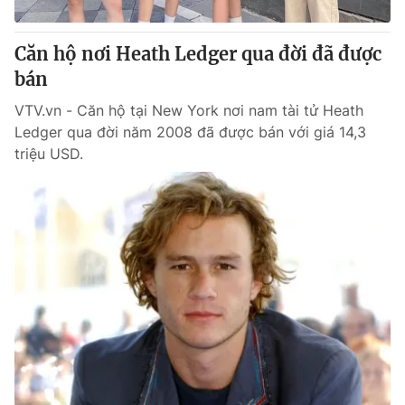
Giấy phép hoạt động báo in và báo điện tử số 483/GP-BTTTT
cấp ngày 29/12/2023
Căn hộ nơi Heath Ledger qua đời đã được
Tổng Biên tập:
Vũ Thanh Thủy
bán
Phó Tổng Biên tập:
Nguyễn Thị Mỹ Hạnh, Phạm Quốc Thắng,
Nguyễn Trọng Ninh
VTV.vn - Căn hộ tại New York nơi nam tài tử Heath
Tổng đài VTV:
024.38 355 931 - 024.38 355 932
Ledger qua đời năm 2008 đã được bán với giá 14,3
Ðiện thoại Thời báo VTV:
024.66 897 897
triệu USD.
Email:
toasoan@vtv.vn
Liên hệ quảng cáo:
024-7300.7108