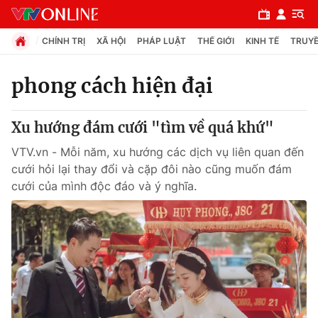
CHÍNH TRỊ
XÃ HỘI
PHÁP LUẬT
THẾ GIỚI
KINH TẾ
TRUYỀ
phong cách hiện đại
Chuyên mục
Xu hướng đám cưới "tìm về quá khứ"
Chính trị
VTV.vn - Mỗi năm, xu hướng các dịch vụ liên quan đến
cưới hỏi lại thay đổi và cặp đôi nào cũng muốn đám
Xã hội
cưới của mình độc đáo và ý nghĩa.
Pháp luật
Y tế
Thế giới