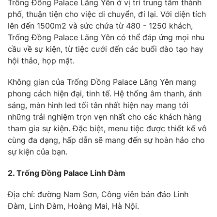
Trống Đồng Palace Lãng Yên ở vị trí trung tâm thành
phố, thuận tiện cho việc di chuyển, đi lại. Với diện tích
Photo
Infographic
lên đến 1500m2 và sức chứa từ 480 - 1250 khách,
Trống Đồng Palace Lãng Yên có thể đáp ứng mọi nhu
Video
Shorts video
cầu về sự kiện, từ tiệc cưới đến các buổi đào tạo hay
hội thảo, họp mặt.
VTV Money
VTV Thể thao
Không gian của Trống Đồng Palace Lãng Yên mang
phong cách hiện đại, tinh tế. Hệ thống âm thanh, ánh
VTV Sức khoẻ
Bất động sản
sáng, màn hình led tối tân nhất hiện nay mang tới
những trải nghiệm trọn vẹn nhất cho các khách hàng
Thị trường 24h
Tấm lòng Việt
tham gia sự kiện. Đặc biệt, menu tiệc được thiết kế vô
cùng đa dạng, hấp dẫn sẽ mang đến sự hoàn hảo cho
sự kiện của bạn.
VTV4
Vươn mình bằng AI
2. Trống Đồng Palace Linh Đàm
VTV9
VTV8
Địa chỉ: đường Nam Sơn, Công viên bán đảo Linh
Đàm, Linh Đàm, Hoàng Mai, Hà Nội.
Liên hệ tòa soạn
English