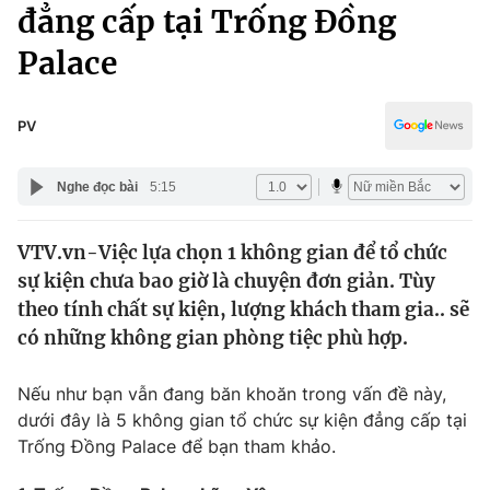
Chính trị
đẳng cấp tại Trống Đồng
Truyền hình
Palace
Văn hóa - Giải trí
Xã hội
Y tế
Đời sống
PV
Pháp luật
Công nghệ
Giáo dục
Nghe đọc bài
5:15
Y tế
VTV.vn-Việc lựa chọn 1 không gian để tổ chức
Thế giới
sự kiện chưa bao giờ là chuyện đơn giản. Tùy
Tin tức
theo tính chất sự kiện, lượng khách tham gia.. sẽ
Kinh tế
có những không gian phòng tiệc phù hợp.
Thế giới đó đây
Tài chính
Dữ liệu và đời sống
Câu chuyện quốc tế
Nếu như bạn vẫn đang băn khoăn trong vấn đề này,
Thị trường
dưới đây là 5 không gian tổ chức sự kiện đẳng cấp tại
Trống Đồng Palace để bạn tham khảo.
Truyền hình
Góc doanh nghiệp