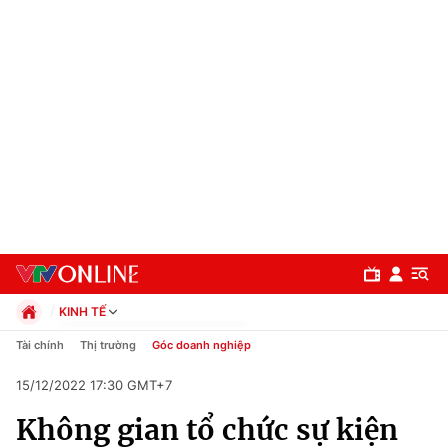
KINH TẾ
Chính trị
Tài chính
Thị trường
Góc doanh nghiệp
Xã hội
15/12/2022 17:30 GMT+7
Pháp luật
Chuyên mục
Kinh tế
Không gian tổ chức sự kiện
Thể thao