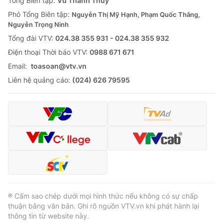
Tổng Biên tập:
Vũ Thanh Thủy
Phó Tổng Biên tập:
Nguyễn Thị Mỹ Hạnh, Phạm Quốc Thắng,
Nguyễn Trọng Ninh
Tổng đài VTV:
024.38 355 931 - 024.38 355 932
Ðiện thoại Thời báo VTV:
0988 671 671
Email:
toasoan@vtv.vn
Liên hệ quảng cáo:
(024) 626 79595
® Cấm sao chép dưới mọi hình thức nếu không có sự chấp
thuận bằng văn bản. Ghi rõ nguồn VTV.vn khi phát hành lại
thông tin từ website này.