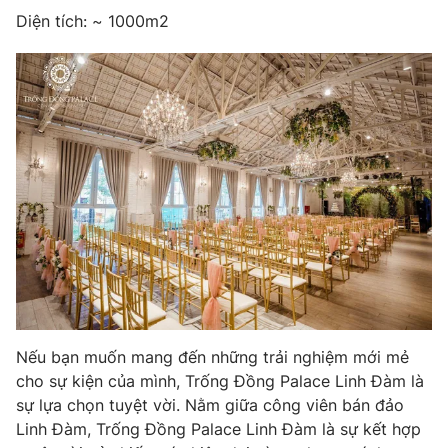
Diện tích: ~ 1000m2
THỜI BÁO VTV
Theo dõi báo trên
Cơ quan chủ quản:
Đài Truyền hình Việt Nam
Cơ quan báo chí:
Thời báo VTV
Giấy phép hoạt động báo in và báo điện tử số 483/GP-BTTTT
cấp ngày 29/12/2023
Tổng Biên tập:
Vũ Thanh Thủy
Phó Tổng Biên tập:
Nguyễn Thị Mỹ Hạnh, Phạm Quốc Thắng,
Nếu bạn muốn mang đến những trải nghiệm mới mẻ
Nguyễn Trọng Ninh
cho sự kiện của mình, Trống Đồng Palace Linh Đàm là
Tổng đài VTV:
024.38 355 931 - 024.38 355 932
sự lựa chọn tuyệt vời. Nằm giữa công viên bán đảo
Ðiện thoại Thời báo VTV:
024.66 897 897
Linh Đàm, Trống Đồng Palace Linh Đàm là sự kết hợp