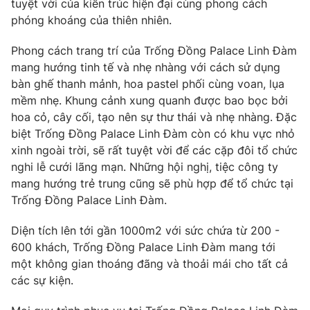
Email:
toasoan@vtv.vn
tuyệt vời của kiến trúc hiện đại cùng phong cách
phóng khoáng của thiên nhiên.
Liên hệ quảng cáo:
024-7300.7108
Phong cách trang trí của Trống Đồng Palace Linh Đàm
mang hướng tinh tế và nhẹ nhàng với cách sử dụng
bàn ghế thanh mảnh, hoa pastel phối cùng voan, lụa
mềm nhẹ. Khung cảnh xung quanh được bao bọc bởi
hoa cỏ, cây cối, tạo nên sự thư thái và nhẹ nhàng. Đặc
biệt Trống Đồng Palace Linh Đàm còn có khu vực nhỏ
xinh ngoài trời, sẽ rất tuyệt vời để các cặp đôi tổ chức
nghi lễ cưới lãng mạn. Những hội nghị, tiệc công ty
mang hướng trẻ trung cũng sẽ phù hợp để tổ chức tại
Trống Đồng Palace Linh Đàm.
® Cấm sao chép dưới mọi hình thức nếu không có sự chấp
thuận bằng văn bản. Ghi rõ nguồn VTV.vn khi phát hành lại
Diện tích lên tới gần 1000m2 với sức chứa từ 200 -
thông tin từ website này.
600 khách, Trống Đồng Palace Linh Đàm mang tới
một không gian thoáng đãng và thoải mái cho tất cả
các sự kiện.