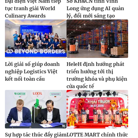
Đại diện Việt Nam tiếp
Sở KH&CN tỉnh Vĩnh
tục tranh giải World
Long ứng dụng AI quản
Culinary Awards
lý, đổi mới sáng tạo
Lời giải số giúp doanh
HeleH định hướng phát
nghiệp Logistics Việt
triển hướng tới thị
kết nối toàn cầu
trường khóa và phụ kiện
cửa quốc tế
Sự hợp tác thúc đẩy giảm
LOTTE MART chính thức