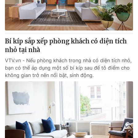
Giao lưu trực tuyến
Sản phẩm
Lịch phát sóng
Thị trường
Tư vấn
Bí kíp sắp xếp phòng khách có diện tích
Chuyên mục khác
nhỏ tại nhà
Emagazine
Podcast
VTV.vn - Nếu phòng khách trong nhà có diện tích nhỏ,
bạn có thể áp dụng một số bí kíp sau để tô điểm cho
Photo
Infographic
không gian trở nên nổi bật, sinh động.
Video
Shorts video
VTV Money
VTV Thể thao
VTV Sức khoẻ
Bất động sản