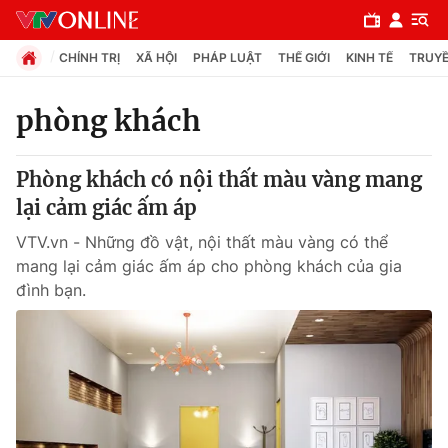
CHÍNH TRỊ
XÃ HỘI
PHÁP LUẬT
THẾ GIỚI
KINH TẾ
TRUYỀ
phòng khách
Chuyên mục
Phòng khách có nội thất màu vàng mang
Chính trị
lại cảm giác ấm áp
VTV.vn - Những đồ vật, nội thất màu vàng có thể
Xã hội
mang lại cảm giác ấm áp cho phòng khách của gia
đình bạn.
Pháp luật
Y tế
Thế giới