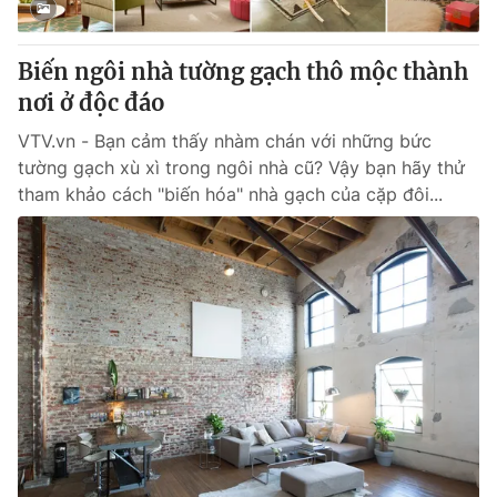
® Cấm sao chép dưới mọi hình thức nếu không có sự chấp
Biến ngôi nhà tường gạch thô mộc thành
thuận bằng văn bản. Ghi rõ nguồn VTV.vn khi phát hành lại
nơi ở độc đáo
thông tin từ website này.
VTV.vn - Bạn cảm thấy nhàm chán với những bức
tường gạch xù xì trong ngôi nhà cũ? Vậy bạn hãy thử
tham khảo cách "biến hóa" nhà gạch của cặp đôi...