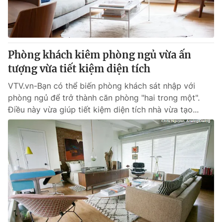
Thị trường 24h
Tấm lòng Việt
VTV4
Vươn mình bằng AI
Phòng khách kiêm phòng ngủ vừa ấn
VTV9
VTV8
tượng vừa tiết kiệm diện tích
VTV.vn-Bạn có thể biến phòng khách sát nhập với
Liên hệ tòa soạn
English
phòng ngủ để trở thành căn phòng "hai trong một".
Điều này vừa giúp tiết kiệm diện tích nhà vừa tạo...
THỜI BÁO VTV
Theo dõi báo trên
Cơ quan chủ quản:
Đài Truyền hình Việt Nam
Cơ quan báo chí:
Thời báo VTV