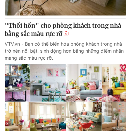
Giấy phép hoạt động báo in và báo điện tử số 483/GP-BTTTT
cấp ngày 29/12/2023
Tổng Biên tập:
Vũ Thanh Thủy
"Thổi hồn" cho phòng khách trong nhà
Phó Tổng Biên tập:
Nguyễn Thị Mỹ Hạnh, Phạm Quốc Thắng,
bằng sắc màu rực rỡ
Nguyễn Trọng Ninh
Tổng đài VTV:
024.38 355 931 - 024.38 355 932
VTV.vn - Bạn có thể biến hóa phòng khách trong nhà
Ðiện thoại Thời báo VTV:
024.66 897 897
trở nên nổi bật, sinh động hơn bằng những điểm nhấn
Email:
toasoan@vtv.vn
mang sắc màu rực rỡ.
Liên hệ quảng cáo:
024-7300.7108