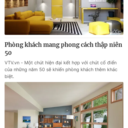
Tin tức
Kinh tế
Thế giới đó đây
Tài chính
Dữ liệu và đời sống
Câu chuyện quốc tế
Thị trường
Phòng khách mang phong cách thập niên
Truyền hình
Góc doanh nghiệp
50
Phim VTV
Giải trí
VTV.vn - Một chút hiện đại kết hợp với chút cổ điển
Hậu trường
của những năm 50 sẽ khiến phòng khách thêm khác
Điện ảnh
biệt.
Đời sống
Nhân vật
Âm nhạc
Du lịch
Khán giả
Giáo dục
Sao
Làm đẹp
Giải sao mai
Tuyển sinh
Công nghệ
Chất lượng cuộc sống
Học trực tuyến
Hitech Công nghệ tương lai