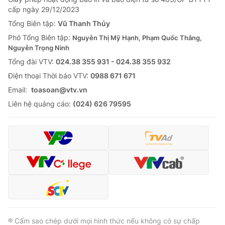
Giao lưu trực tuyến
cấp ngày 29/12/2023
Sản phẩm
Tổng Biên tập:
Vũ Thanh Thủy
Lịch phát sóng
Thị trường
Phó Tổng Biên tập:
Nguyễn Thị Mỹ Hạnh, Phạm Quốc Thắng,
Nguyễn Trọng Ninh
Tư vấn
Tổng đài VTV:
024.38 355 931 - 024.38 355 932
Chuyên mục khác
Ðiện thoại Thời báo VTV:
0988 671 671
Emagazine
Podcast
Email:
toasoan@vtv.vn
Liên hệ quảng cáo:
(024) 626 79595
Photo
Infographic
Video
Shorts video
VTV Money
VTV Thể thao
VTV Sức khoẻ
Bất động sản
® Cấm sao chép dưới mọi hình thức nếu không có sự chấp