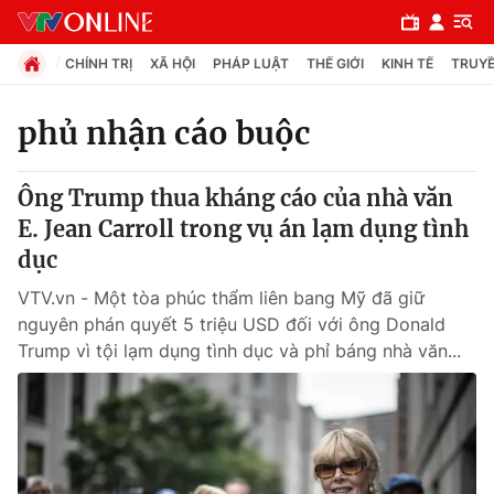
CHÍNH TRỊ
XÃ HỘI
PHÁP LUẬT
THẾ GIỚI
KINH TẾ
TRUYỀ
phủ nhận cáo buộc
Chuyên mục
Ông Trump thua kháng cáo của nhà văn
Chính trị
E. Jean Carroll trong vụ án lạm dụng tình
dục
Xã hội
VTV.vn - Một tòa phúc thẩm liên bang Mỹ đã giữ
nguyên phán quyết 5 triệu USD đối với ông Donald
Pháp luật
Trump vì tội lạm dụng tình dục và phỉ báng nhà văn...
Y tế
Thế giới