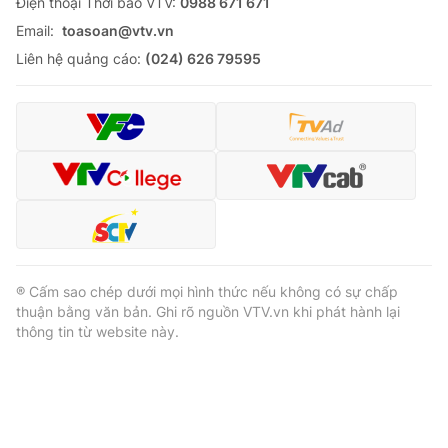
Ðiện thoại Thời báo VTV:
0988 671 671
Email:
toasoan@vtv.vn
Liên hệ quảng cáo:
(024) 626 79595
® Cấm sao chép dưới mọi hình thức nếu không có sự chấp
thuận bằng văn bản. Ghi rõ nguồn VTV.vn khi phát hành lại
thông tin từ website này.