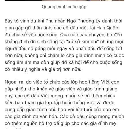
Quang cảnh cuộc gặp.
Bày tỏ vinh dự khi Phu nhân Ngô Phương Ly dành thời
® Cấm sao chép dưới mọi hình thức nếu không có sự chấp
gian gặp gỡ thân tình, các cô dâu Việt tại Hàn Quốc
thuận bằng văn bản. Ghi rõ nguồn VTV.vn khi phát hành lại
đã chia sẻ về cuộc sống. Qua các câu chuyện, họ đều
thông tin từ website này.
khẳng định dù sinh sống tại "xứ sở kim chi" nhưng mọi
người đều cố gắng mỗi ngày và phấn đấu để sống tốt
hơn nữa, không chỉ chăm lo cho gia đình mình có cuộc
sống êm ấm mà còn giúp đỡ xã hội để cho cuộc sống
có nhiều ý nghĩa và giá trị hơn nữa.
Ngoài ra, do việc tổ chức các lớp học tiếng Việt còn
gặp nhiều khó khăn về giáo viên và giáo trình giảng
dạy, các cô dâu Việt mong muốn sẽ có thêm nhiều
kiều bào tham gia lớp tập huấn tiếng Việt và được
cung cấp giáo trình phù hợp với lứa tuổi của con em
các gia đình đa văn hóa. Các cô dâu cũng mong muốn
có thêm nguồn hỗ trợ để giúp cho các gia đình mẹ