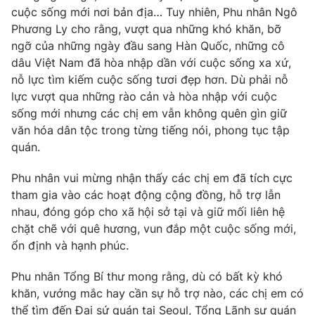
Thị trường 24h
Tấm lòng Việt
cuộc sống mới nơi bản địa… Tuy nhiên, Phu nhân Ngô
Phương Ly cho rằng, vượt qua những khó khăn, bỡ
ngỡ của những ngày đầu sang Hàn Quốc, những cô
VTV4
Vươn mình bằng AI
dâu Việt Nam đã hòa nhập dần với cuộc sống xa xứ,
nỗ lực tìm kiếm cuộc sống tươi đẹp hơn. Dù phải nỗ
VTV9
VTV8
lực vượt qua những rào cản và hòa nhập với cuộc
sống mới nhưng các chị em vẫn không quên gìn giữ
Liên hệ tòa soạn
English
văn hóa dân tộc trong từng tiếng nói, phong tục tập
quán.
Phu nhân vui mừng nhận thấy các chị em đã tích cực
tham gia vào các hoạt động cộng đồng, hỗ trợ lẫn
THỜI BÁO VTV
nhau, đóng góp cho xã hội sở tại và giữ mối liên hệ
chặt chẽ với quê hương, vun đắp một cuộc sống mới,
ổn định và hạnh phúc.
Theo dõi báo trên
Phu nhân Tổng Bí thư mong rằng, dù có bất kỳ khó
khăn, vướng mắc hay cần sự hỗ trợ nào, các chị em có
thể tìm đến Đại sứ quán tại Seoul, Tổng Lãnh sự quán
Cơ quan chủ quản:
Đài Truyền hình Việt Nam