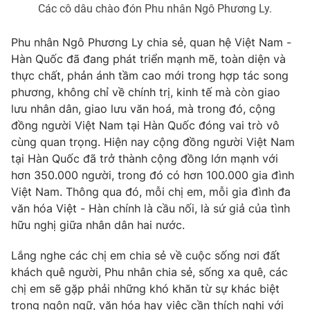
Giao lưu trực tuyến
Các cô dâu chào đón Phu nhân Ngô Phương Ly.
Sản phẩm
Lịch phát sóng
Phu nhân Ngô Phương Ly chia sẻ, quan hệ Việt Nam -
Thị trường
Hàn Quốc đã đang phát triển mạnh mẽ, toàn diện và
Tư vấn
thực chất, phản ánh tầm cao mới trong hợp tác song
Chuyên mục khác
phương, không chỉ về chính trị, kinh tế mà còn giao
lưu nhân dân, giao lưu văn hoá, mà trong đó, cộng
Emagazine
Podcast
đồng người Việt Nam tại Hàn Quốc đóng vai trò vô
cùng quan trọng. Hiện nay cộng đồng người Việt Nam
Photo
Infographic
tại Hàn Quốc đã trở thành cộng đồng lớn mạnh với
hơn 350.000 người, trong đó có hơn 100.000 gia đình
Việt Nam. Thông qua đó, mỗi chị em, mỗi gia đình đa
Video
Shorts video
văn hóa Việt - Hàn chính là cầu nối, là sứ giả của tình
hữu nghị giữa nhân dân hai nước.
VTV Money
VTV Thể thao
Lắng nghe các chị em chia sẻ về cuộc sống nơi đất
khách quê người, Phu nhân chia sẻ, sống xa quê, các
VTV Sức khoẻ
Bất động sản
chị em sẽ gặp phải những khó khăn từ sự khác biệt
trong ngôn ngữ, văn hóa hay việc cần thích nghi với