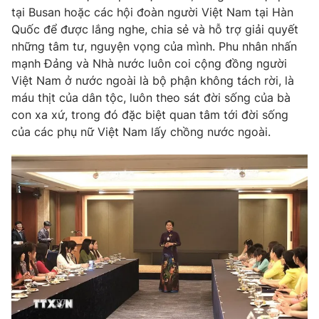
tại Busan hoặc các hội đoàn người Việt Nam tại Hàn
Cơ quan báo chí:
Thời báo VTV
Quốc để được lắng nghe, chia sẻ và hỗ trợ giải quyết
Giấy phép hoạt động báo in và báo điện tử số 483/GP-BTTTT
những tâm tư, nguyện vọng của mình. Phu nhân nhấn
cấp ngày 29/12/2023
mạnh Đảng và Nhà nước luôn coi cộng đồng người
Tổng Biên tập:
Vũ Thanh Thủy
Việt Nam ở nước ngoài là bộ phận không tách rời, là
Phó Tổng Biên tập:
Nguyễn Thị Mỹ Hạnh, Phạm Quốc Thắng,
máu thịt của dân tộc, luôn theo sát đời sống của bà
Nguyễn Trọng Ninh
con xa xứ, trong đó đặc biệt quan tâm tới đời sống
Tổng đài VTV:
024.38 355 931 - 024.38 355 932
của các phụ nữ Việt Nam lấy chồng nước ngoài.
Ðiện thoại Thời báo VTV:
024.66 897 897
Email:
toasoan@vtv.vn
Liên hệ quảng cáo:
024-7300.7108