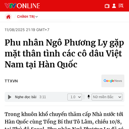
CHÍNH TRỊ
Chính trị
11/08/2025 21:19 GMT+7
Xã hội
Phu nhân Ngô Phương Ly gặp
Pháp luật
Chuyên mục
Kinh tế
mặt thân tình các cô dâu Việt
Thể thao
Chính trị
Nam tại Hàn Quốc
Truyền hình
Văn hóa - Giải trí
Xã hội
Y tế
TTXVN
Đời sống
Pháp luật
Công nghệ
Nghe đọc bài
3:11
Giáo dục
Y tế
Trong khuôn khổ chuyến thăm cấp Nhà nước tới
Hàn Quốc cùng Tổng Bí thư Tô Lâm, chiều 10/8,
Thế giới