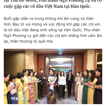
tại Thủ đô Seoul, Phu nhân Ngô Phương Ly đã có
Tin tức
cuộc gặp các cô dâu Việt Nam tại Hàn Quốc.
Kinh tế
Thế giới đó đây
Buổi gặp diễn ra trong không khí ấm cúng và thân
Tài chính
Dữ liệu và đời sống
tình. Bày tỏ vui mừng và xúc động khi gặp các chị em
Câu chuyện quốc tế
Thị trường
là cô dâu Việt đang sinh sống tại Hàn Quốc, Phu nhân
Ngô Phương Ly gửi đến các chị em những tình cảm ấm
Truyền hình
Góc doanh nghiệp
áp, thân thương từ quê nhà.
Phim VTV
Giải trí
Hậu trường
Điện ảnh
Đời sống
Nhân vật
Âm nhạc
Du lịch
Khán giả
Giáo dục
Sao
Làm đẹp
Giải sao mai
Tuyển sinh
Công nghệ
Chất lượng cuộc sống
Học trực tuyến
Hitech Công nghệ tương lai