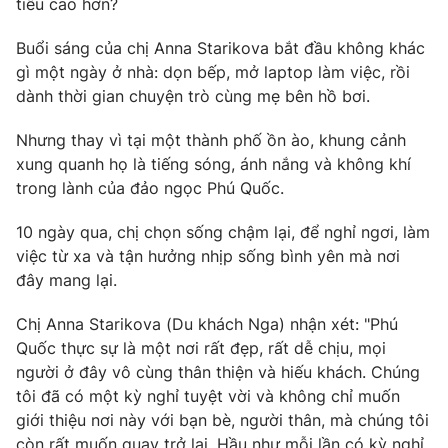
tiêu cao hơn?
Phim VTV
Giải trí
Hậu trường
Buổi sáng của chị Anna Starikova bắt đầu không khác
Điện ảnh
gì một ngày ở nhà: dọn bếp, mở laptop làm việc, rồi
Đời sống
Nhân vật
dành thời gian chuyện trò cùng mẹ bên hồ bơi.
Âm nhạc
Du lịch
Khán giả
Giáo dục
Nhưng thay vì tại một thành phố ồn ào, khung cảnh
Sao
Làm đẹp
xung quanh họ là tiếng sóng, ánh nắng và không khí
Giải sao mai
Tuyển sinh
trong lành của đảo ngọc Phú Quốc.
Công nghệ
Chất lượng cuộc sống
Học trực tuyến
10 ngày qua, chị chọn sống chậm lại, để nghỉ ngơi, làm
Hitech Công nghệ tương lai
Giao lưu trực tuyến
việc từ xa và tận hưởng nhịp sống bình yên mà nơi
Sản phẩm
đây mang lại.
Lịch phát sóng
Thị trường
Chị Anna Starikova (Du khách Nga) nhận xét: "Phú
Quốc thực sự là một nơi rất đẹp, rất dễ chịu, mọi
Tư vấn
người ở đây vô cùng thân thiện và hiếu khách. Chúng
Chuyên mục khác
tôi đã có một kỳ nghỉ tuyệt vời và không chỉ muốn
giới thiệu nơi này với bạn bè, người thân, mà chúng tôi
Emagazine
Podcast
còn rất muốn quay trở lại. Hầu như mỗi lần có kỳ nghỉ