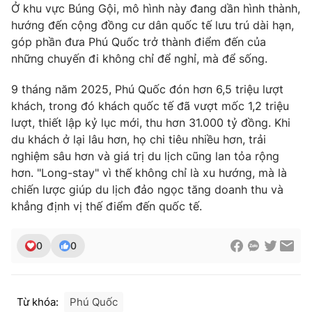
Ở khu vực Búng Gội, mô hình này đang dần hình thành,
hướng đến cộng đồng cư dân quốc tế lưu trú dài hạn,
góp phần đưa Phú Quốc trở thành điểm đến của
những chuyến đi không chỉ để nghỉ, mà để sống.
THỜI BÁO VTV
9 tháng năm 2025, Phú Quốc đón hơn 6,5 triệu lượt
khách, trong đó khách quốc tế đã vượt mốc 1,2 triệu
lượt, thiết lập kỷ lục mới, thu hơn 31.000 tỷ đồng. Khi
Theo dõi báo trên
du khách ở lại lâu hơn, họ chi tiêu nhiều hơn, trải
nghiệm sâu hơn và giá trị du lịch cũng lan tỏa rộng
hơn. "Long-stay" vì thế không chỉ là xu hướng, mà là
Cơ quan chủ quản:
Đài Truyền hình Việt Nam
chiến lược giúp du lịch đảo ngọc tăng doanh thu và
Cơ quan báo chí:
Thời báo VTV
khẳng định vị thế điểm đến quốc tế.
Giấy phép hoạt động báo in và báo điện tử số 483/GP-BTTTT
cấp ngày 29/12/2023
0
0
Tổng Biên tập:
Vũ Thanh Thủy
Phó Tổng Biên tập:
Nguyễn Thị Mỹ Hạnh, Phạm Quốc Thắng,
Nguyễn Trọng Ninh
Tổng đài VTV:
024.38 355 931 - 024.38 355 932
Từ khóa:
Phú Quốc