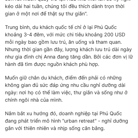
kéo dài hai tuần, chúng tôi đều thích dành trọn thời
Photo
Infographic
gian ở một nơi để thật sự thư giãn".
Trung bình, du khách quốc tế chỉ ở lại Phú Quốc
Video
Shorts video
khoảng 3-4 đêm, với mức chi tiêu khoảng 200 USD
mỗi ngày bao gồm lưu trú, ăn uống và tham quan.
VTV Money
VTV Thể thao
Nhưng thời gian gần đây, lượng khách lưu trú dài ngày
như gia đình chị Anna đang tăng dần. Bởi các đơn vị lữ
VTV Sức khoẻ
Bất động sản
hành đã tìm được nguồn khách phù hợp.
Muốn giữ chân du khách, điểm đến phải có những
Thị trường 24h
Tấm lòng Việt
không gian đủ sức đáp ứng nhu cầu nghỉ dưỡng dài
ngày: nơi họ có thể làm việc, thư giãn và sống như ở
VTV4
Vươn mình bằng AI
chính ngôi nhà của mình.
Nắm bắt xu hướng đó, doanh nghiệp tại Phú Quốc
VTV9
VTV8
đang phát triển mô hình "urban retreat" - nghỉ dưỡng
gắn với thiên nhiên và nhịp sống cân bằng.
Liên hệ tòa soạn
English