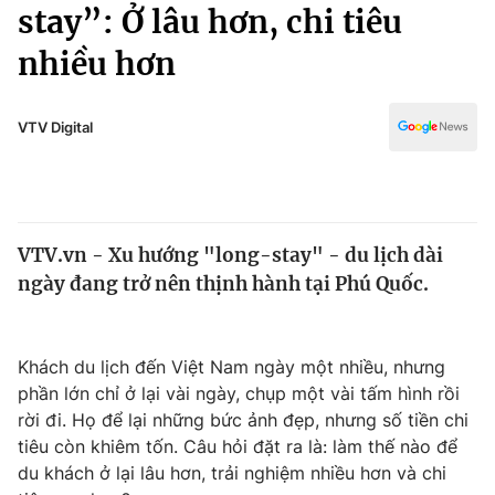
Chính trị
stay”: Ở lâu hơn, chi tiêu
Truyền hình
nhiều hơn
Văn hóa - Giải trí
Xã hội
Y tế
Đời sống
VTV Digital
Pháp luật
Công nghệ
Giáo dục
Y tế
VTV.vn - Xu hướng "long-stay" - du lịch dài
Thế giới
ngày đang trở nên thịnh hành tại Phú Quốc.
Tin tức
Kinh tế
Thế giới đó đây
Khách du lịch đến Việt Nam ngày một nhiều, nhưng
Tài chính
Dữ liệu và đời sống
phần lớn chỉ ở lại vài ngày, chụp một vài tấm hình rồi
Câu chuyện quốc tế
Thị trường
rời đi. Họ để lại những bức ảnh đẹp, nhưng số tiền chi
tiêu còn khiêm tốn. Câu hỏi đặt ra là: làm thế nào để
Truyền hình
Góc doanh nghiệp
du khách ở lại lâu hơn, trải nghiệm nhiều hơn và chi