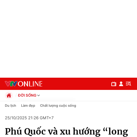
ĐỜI SỐNG
Chính trị
Du lịch
Làm đẹp
Chất lượng cuộc sống
Xã hội
25/10/2025 21:26 GMT+7
Pháp luật
Chuyên mục
Kinh tế
Phú Quốc và xu hướng “long
Thể thao