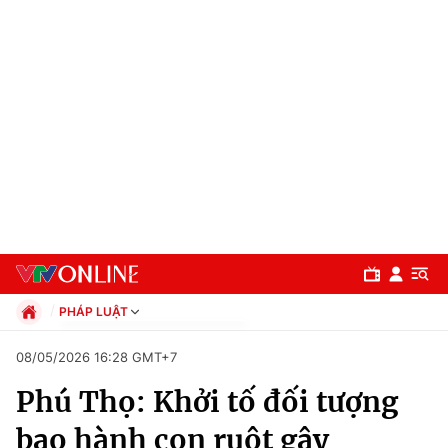
PHÁP LUẬT
Chính trị
08/05/2026 16:28 GMT+7
Xã hội
Phú Thọ: Khởi tố đối tượng
Pháp luật
Chuyên mục
Kinh tế
bạo hành con ruột gây
Thể thao