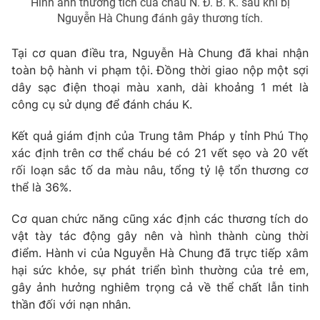
Hình ảnh thương tích của cháu N. Đ. B. K. sau khi bị
Ðiện thoại Thời báo VTV:
024.66 897 897
Nguyễn Hà Chung đánh gây thương tích.
Email:
toasoan@vtv.vn
Liên hệ quảng cáo:
024-7300.7108
Tại cơ quan điều tra, Nguyễn Hà Chung đã khai nhận
toàn bộ hành vi phạm tội. Đồng thời giao nộp một sợi
dây sạc điện thoại màu xanh, dài khoảng 1 mét là
công cụ sử dụng để đánh cháu K.
Kết quả giám định của Trung tâm Pháp y tỉnh Phú Thọ
xác định trên cơ thể cháu bé có 21 vết sẹo và 20 vết
rối loạn sắc tố da màu nâu, tổng tỷ lệ tổn thương cơ
thể là 36%.
Cơ quan chức năng cũng xác định các thương tích do
vật tày tác động gây nên và hình thành cùng thời
® Cấm sao chép dưới mọi hình thức nếu không có sự chấp
điểm. Hành vi của Nguyễn Hà Chung đã trực tiếp xâm
thuận bằng văn bản. Ghi rõ nguồn VTV.vn khi phát hành lại
hại sức khỏe, sự phát triển bình thường của trẻ em,
thông tin từ website này.
gây ảnh hưởng nghiêm trọng cả về thể chất lẫn tinh
thần đối với nạn nhân.