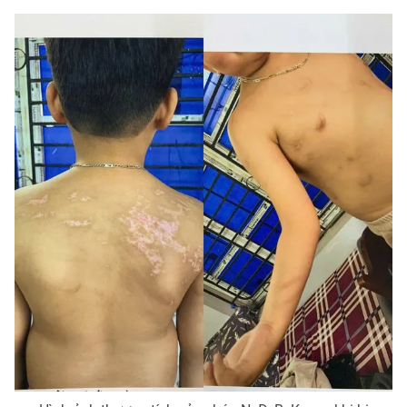
THỜI BÁO VTV
Theo dõi báo trên
Cơ quan chủ quản:
Đài Truyền hình Việt Nam
Cơ quan báo chí:
Thời báo VTV
Giấy phép hoạt động báo in và báo điện tử số 483/GP-BTTTT
cấp ngày 29/12/2023
Tổng Biên tập:
Vũ Thanh Thủy
Phó Tổng Biên tập:
Nguyễn Thị Mỹ Hạnh, Phạm Quốc Thắng,
Nguyễn Trọng Ninh
Tổng đài VTV:
024.38 355 931 - 024.38 355 932