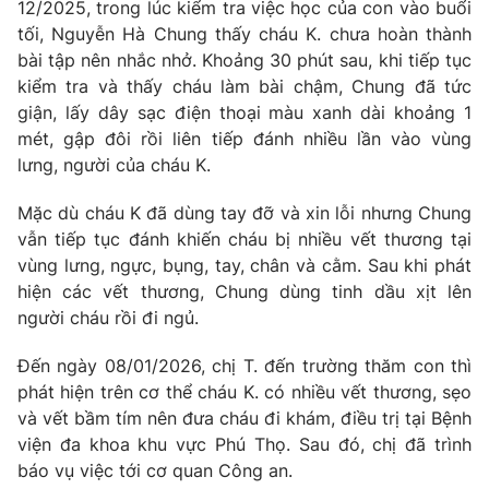
12/2025, trong lúc kiểm tra việc học của con vào buổi
tối, Nguyễn Hà Chung thấy cháu K. chưa hoàn thành
Photo
Infographic
bài tập nên nhắc nhở. Khoảng 30 phút sau, khi tiếp tục
kiểm tra và thấy cháu làm bài chậm, Chung đã tức
Video
Shorts video
giận, lấy dây sạc điện thoại màu xanh dài khoảng 1
mét, gập đôi rồi liên tiếp đánh nhiều lần vào vùng
VTV Money
VTV Thể thao
lưng, người của cháu K.
Mặc dù cháu K đã dùng tay đỡ và xin lỗi nhưng Chung
VTV Sức khoẻ
Bất động sản
vẫn tiếp tục đánh khiến cháu bị nhiều vết thương tại
vùng lưng, ngực, bụng, tay, chân và cằm. Sau khi phát
Thị trường 24h
Tấm lòng Việt
hiện các vết thương, Chung dùng tinh dầu xịt lên
người cháu rồi đi ngủ.
VTV4
Vươn mình bằng AI
Đến ngày 08/01/2026, chị T. đến trường thăm con thì
phát hiện trên cơ thể cháu K. có nhiều vết thương, sẹo
VTV9
VTV8
và vết bầm tím nên đưa cháu đi khám, điều trị tại Bệnh
viện đa khoa khu vực Phú Thọ. Sau đó, chị đã trình
báo vụ việc tới cơ quan Công an.
Liên hệ tòa soạn
English