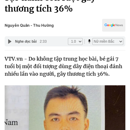
Chính trị
thương tích 36%
Truyền hình
Văn hóa - Giải trí
Xã hội
Y tế
Nguyễn Quân - Thu Hường
Đời sống
Pháp luật
Công nghệ
Nghe đọc bài
2:33
Giáo dục
Y tế
VTV.vn - Do không tập trung học bài, bé gái 7
tuổi bị một đối tượng dùng dây điện thoại đánh
Thế giới
nhiều lần vào người, gây thương tích 36%.
Tin tức
Kinh tế
Thế giới đó đây
Tài chính
Dữ liệu và đời sống
Câu chuyện quốc tế
Thị trường
Truyền hình
Góc doanh nghiệp