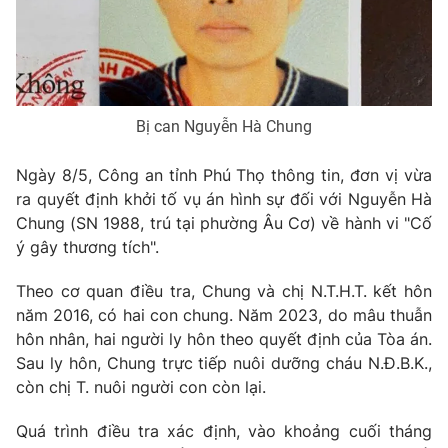
Phim VTV
Giải trí
Hậu trường
Điện ảnh
Đời sống
Nhân vật
Âm nhạc
Du lịch
Khán giả
Bị can Nguyễn Hà Chung
Giáo dục
Sao
Làm đẹp
Giải sao mai
Ngày 8/5, Công an tỉnh Phú Thọ thông tin, đơn vị vừa
Tuyển sinh
Công nghệ
ra quyết định khởi tố vụ án hình sự đối với Nguyễn Hà
Chất lượng cuộc sống
Học trực tuyến
Chung (SN 1988, trú tại phường Âu Cơ) về hành vi "Cố
Hitech Công nghệ tương lai
ý gây thương tích".
Giao lưu trực tuyến
Sản phẩm
Theo cơ quan điều tra, Chung và chị N.T.H.T. kết hôn
Lịch phát sóng
năm 2016, có hai con chung. Năm 2023, do mâu thuẫn
Thị trường
hôn nhân, hai người ly hôn theo quyết định của Tòa án.
Tư vấn
Sau ly hôn, Chung trực tiếp nuôi dưỡng cháu N.Đ.B.K.,
Chuyên mục khác
còn chị T. nuôi người con còn lại.
Emagazine
Podcast
Quá trình điều tra xác định, vào khoảng cuối tháng