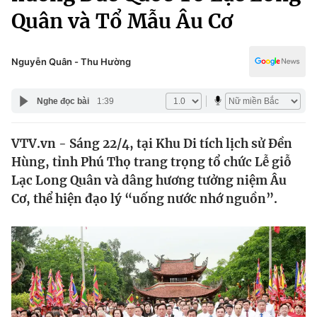
Chính trị
Quân và Tổ Mẫu Âu Cơ
Truyền hình
Văn hóa - Giải trí
Xã hội
Y tế
Nguyễn Quân - Thu Hường
Đời sống
Pháp luật
Công nghệ
Nghe đọc bài
1:39
Giáo dục
Y tế
VTV.vn - Sáng 22/4, tại Khu Di tích lịch sử Đền
Hùng, tỉnh Phú Thọ trang trọng tổ chức Lễ giỗ
Thế giới
Lạc Long Quân và dâng hương tưởng niệm Âu
Tin tức
Cơ, thể hiện đạo lý “uống nước nhớ nguồn”.
Kinh tế
Thế giới đó đây
Tài chính
Dữ liệu và đời sống
Câu chuyện quốc tế
Thị trường
Truyền hình
Góc doanh nghiệp