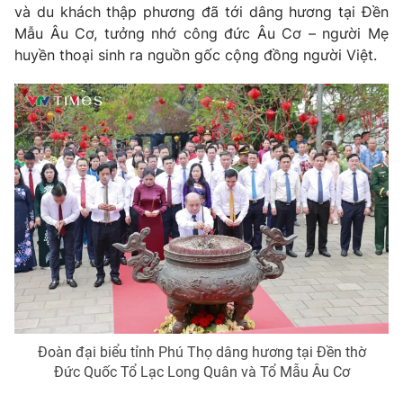
và du khách thập phương đã tới dâng hương tại Đền
Mẫu Âu Cơ, tưởng nhớ công đức Âu Cơ – người Mẹ
huyền thoại sinh ra nguồn gốc cộng đồng người Việt.
THỜI BÁO VTV
Theo dõi báo trên
Cơ quan chủ quản:
Đài Truyền hình Việt Nam
Cơ quan báo chí:
Thời báo VTV
Giấy phép hoạt động báo in và báo điện tử số 483/GP-BTTTT
cấp ngày 29/12/2023
Tổng Biên tập:
Vũ Thanh Thủy
Phó Tổng Biên tập:
Nguyễn Thị Mỹ Hạnh, Phạm Quốc Thắng,
Đoàn đại biểu tỉnh Phú Thọ dâng hương tại Đền thờ
Nguyễn Trọng Ninh
Đức Quốc Tổ Lạc Long Quân và Tổ Mẫu Âu Cơ
Tổng đài VTV:
024.38 355 931 - 024.38 355 932