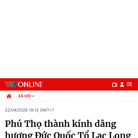
XÃ HỘI
Chính trị
22/04/2026 19:12 GMT+7
Xã hội
Phú Thọ thành kính dâng
Pháp luật
Chuyên mục
Kinh tế
hương Đức Quốc Tổ Lạc Long
Thể thao