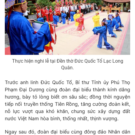
Photo
Infographic
Video
Shorts video
VTV Money
VTV Thể thao
Thực hiện nghi lễ tại Đền thờ Đức Quốc Tổ Lạc Long
VTV Sức khoẻ
Bất động sản
Quân.
Thị trường 24h
Tấm lòng Việt
Trước anh linh Đức Quốc Tổ, Bí thư Tỉnh ủy Phú Thọ
Phạm Đại Dương cùng đoàn đại biểu thành kính dâng
hương, bày tỏ lòng biết ơn sâu sắc; đồng thời nguyện
VTV4
Vươn mình bằng AI
tiếp nối truyền thống Tiên Rồng, tăng cường đoàn kết,
nỗ lực vượt qua khó khăn, chung sức xây dựng đất
VTV9
VTV8
nước Việt Nam hòa bình, thống nhất, thịnh vượng.
Ngay sau đó, đoàn đại biểu cùng đông đảo Nhân dân
Liên hệ tòa soạn
English