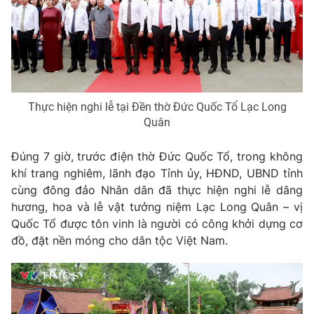
Phim VTV
Giải trí
Hậu trường
Điện ảnh
Đời sống
Nhân vật
Âm nhạc
Du lịch
Khán giả
Giáo dục
Sao
Thực hiện nghi lễ tại Đền thờ Đức Quốc Tổ Lạc Long
Làm đẹp
Giải sao mai
Quân
Tuyển sinh
Công nghệ
Chất lượng cuộc sống
Học trực tuyến
Đúng 7 giờ, trước điện thờ Đức Quốc Tổ, trong không
Hitech Công nghệ tương lai
khí trang nghiêm, lãnh đạo Tỉnh ủy, HĐND, UBND tỉnh
Giao lưu trực tuyến
cùng đông đảo Nhân dân đã thực hiện nghi lễ dâng
Sản phẩm
hương, hoa và lễ vật tưởng niệm Lạc Long Quân – vị
Lịch phát sóng
Thị trường
Quốc Tổ được tôn vinh là người có công khởi dựng cơ
đồ, đặt nền móng cho dân tộc Việt Nam.
Tư vấn
Chuyên mục khác
Emagazine
Podcast