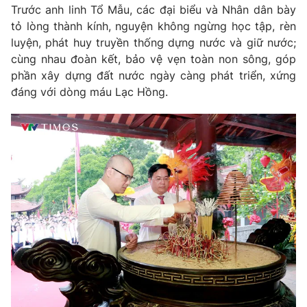
Ðiện thoại Thời báo VTV:
024.66 897 897
Trước anh linh Tổ Mẫu, các đại biểu và Nhân dân bày
tỏ lòng thành kính, nguyện không ngừng học tập, rèn
Email:
toasoan@vtv.vn
luyện, phát huy truyền thống dựng nước và giữ nước;
Liên hệ quảng cáo:
024-7300.7108
cùng nhau đoàn kết, bảo vệ vẹn toàn non sông, góp
phần xây dựng đất nước ngày càng phát triển, xứng
đáng với dòng máu Lạc Hồng.
® Cấm sao chép dưới mọi hình thức nếu không có sự chấp
thuận bằng văn bản. Ghi rõ nguồn VTV.vn khi phát hành lại
thông tin từ website này.