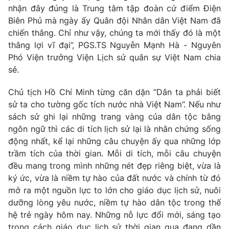
nhận đây đúng là Trung tâm tập đoàn cứ điểm Điện
Biên Phủ mà ngày ấy Quân đội Nhân dân Việt Nam đã
chiến thắng. Chỉ như vậy, chúng ta mới thấy đó là một
thắng lợi vĩ đại”, PGS.TS Nguyễn Mạnh Hà - Nguyên
THỜI BÁO VTV
Phó Viện trưởng Viện Lịch sử quân sự Việt Nam chia
sẻ.
Chủ tịch Hồ Chí Minh từng căn dặn “Dân ta phải biết
Theo dõi báo trên
sử ta cho tường gốc tích nước nhà Việt Nam”. Nếu như
sách sử ghi lại những trang vàng của dân tộc bằng
Cơ quan chủ quản:
Đài Truyền hình Việt Nam
ngôn ngữ thì các di tích lịch sử lại là nhân chứng sống
động nhất, kể lại những câu chuyện ấy qua những lớp
Cơ quan báo chí:
Thời báo VTV
trầm tích của thời gian. Mỗi di tích, mỗi câu chuyện
Giấy phép hoạt động báo in và báo điện tử số 483/GP-BTTTT
đều mang trong mình những nét đẹp riêng biệt, vừa là
cấp ngày 29/12/2023
ký ức, vừa là niềm tự hào của đất nước và chính từ đó
Tổng Biên tập:
Vũ Thanh Thủy
mở ra một nguồn lực to lớn cho giáo dục lịch sử, nuôi
Phó Tổng Biên tập:
Nguyễn Thị Mỹ Hạnh, Phạm Quốc Thắng,
dưỡng lòng yêu nước, niềm tự hào dân tộc trong thế
Nguyễn Trọng Ninh
hệ trẻ ngày hôm nay. Những nỗ lực đổi mới, sáng tạo
Tổng đài VTV:
024.38 355 931 - 024.38 355 932
trong cách giáo dục lịch sử thời gian qua đang dần