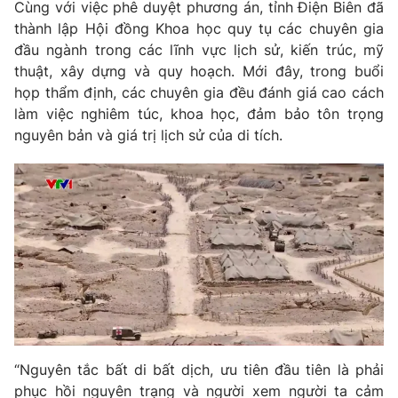
Cùng với việc phê duyệt phương án, tỉnh Điện Biên đã
Photo
thành lập Hội đồng Khoa học quy tụ các chuyên gia
Infographic
đầu ngành trong các lĩnh vực lịch sử, kiến trúc, mỹ
thuật, xây dựng và quy hoạch. Mới đây, trong buổi
Video
Shorts video
họp thẩm định, các chuyên gia đều đánh giá cao cách
làm việc nghiêm túc, khoa học, đảm bảo tôn trọng
VTV Money
VTV Thể thao
nguyên bản và giá trị lịch sử của di tích.
VTV Sức khoẻ
Bất động sản
Thị trường 24h
Tấm lòng Việt
VTV4
Vươn mình bằng AI
VTV9
VTV8
“Nguyên tắc bất di bất dịch, ưu tiên đầu tiên là phải
Liên hệ tòa soạn
English
phục hồi nguyên trạng và người xem người ta cảm