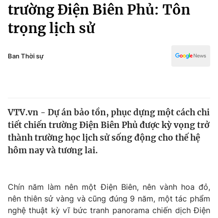
Chính trị
trường Điện Biên Phủ: Tôn
Truyền hình
trọng lịch sử
Văn hóa - Giải trí
Xã hội
Y tế
Đời sống
Ban Thời sự
Pháp luật
Công nghệ
Giáo dục
Y tế
VTV.vn - Dự án bảo tồn, phục dựng một cách chi
Thế giới
tiết chiến trường Điện Biên Phủ được kỳ vọng trở
Tin tức
thành trường học lịch sử sống động cho thế hệ
Kinh tế
hôm nay và tương lai.
Thế giới đó đây
Tài chính
Dữ liệu và đời sống
Câu chuyện quốc tế
Thị trường
Chín năm làm nên một Điện Biên, nên vành hoa đỏ,
nên thiên sử vàng và cũng đúng 9 năm, một tác phẩm
Truyền hình
Góc doanh nghiệp
nghệ thuật kỳ vĩ bức tranh panorama chiến dịch Điện