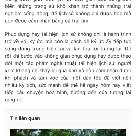
Ðiện thoại Thời báo VTV:
024.66 897 897
biến những trang sử khô khan trở thành những trải
Email:
toasoan@vtv.vn
nghiệm sống động, để lịch sử không chỉ được học mà
Liên hệ quảng cáo:
024-7300.7108
còn được cảm nhận bằng cả trái tim
Phục dựng hay tái hiện lịch sử không chỉ là hành trình
trở về với ký ức, mà còn là cách để ký ức ấy tiếp tục
sống động trong hiện tại và lan tỏa tới tương lai. Để
rồi khi bước vào không gian phục dựng hay được theo
dõi một tác phẩm nghệ thuật tái hiện lịch sử, người
xem không chỉ thấy lại quá khứ và còn cảm nhận được
khí phách và tầm vóc của một dân tộc đã viết nên
nhiều kỳ tích, sức mạnh để thế hệ ngày hôm nay viết
tiếp câu chuyện hòa bình, hướng đến của tương lai
rạng rỡ.
® Cấm sao chép dưới mọi hình thức nếu không có sự chấp
thuận bằng văn bản. Ghi rõ nguồn VTV.vn khi phát hành lại
Tin liên quan
thông tin từ website này.