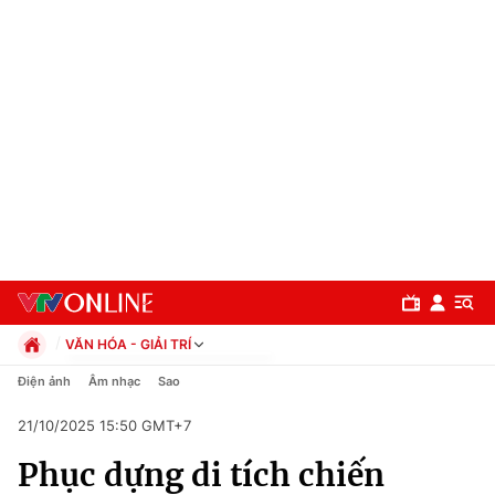
VĂN HÓA - GIẢI TRÍ
Chính trị
Điện ảnh
Âm nhạc
Sao
Xã hội
21/10/2025 15:50 GMT+7
Pháp luật
Chuyên mục
Kinh tế
Phục dựng di tích chiến
Thể thao