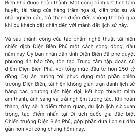
Phim VTV
Biên Phủ được hoàn thành. Một công trình kết tinh tâm
Giải trí
huyết, tài năng của hàng trăm họa sĩ, kiến trúc sư và
Hậu trường
nhà nghiên cứu, trở thành điểm đến không thể bỏ qua
Điện ảnh
Đời sống
khi du khách đặt chân đến với mảnh đất lịch sử này.
Nhân vật
Âm nhạc
Du lịch
Và sau thành công của tác phẩm nghệ thuật tái hiện
Khán giả
Giáo dục
Sao
chiến dịch Điện Biên Phủ một cách sống động, đầu
Làm đẹp
Giải sao mai
năm nay Ủy ban nhân dân tỉnh Điện Biên đã phê duyệt
Tuyển sinh
Công nghệ
phương án bảo tồn, tôn tạo Trung tâm tập đoàn cứ
Chất lượng cuộc sống
Học trực tuyến
điểm Điện Biên Phủ, với tổng mức đầu tư hơn 250 tỷ
Hitech Công nghệ tương lai
đồng. Dự án hướng tới phục dựng một phần chiến
Giao lưu trực tuyến
trường Điện Biên, tái hiện không gian trận đánh lịch sử
Sản phẩm
bằng các phương tiện hiện đại, kết hợp thuyết minh
Lịch phát sóng
âm thanh, ánh sáng và trải nghiệm tương tác. Khi hoàn
Thị trường
thành, đây sẽ là điểm tham quan, du lịch lịch sử quan
Tư vấn
trọng, tạo điểm nhấn tại Di tích quốc gia đặc biệt
Chuyên mục khác
Chiến trường Điện Biên Phủ, góp phần đưa lịch sử đến
gần hơn với công chúng hôm nay.
Emagazine
Podcast