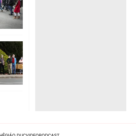
Liên hệ toà soạn
hệ tương lai
HỆ
GIÁO DỤC
VIDEO
PODCAST