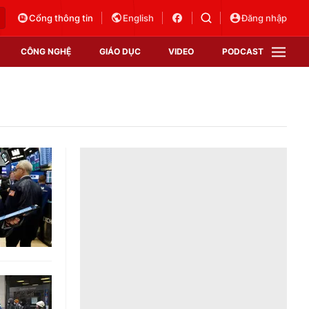
Cổng thông tin
English
Đăng nhập
CÔNG NGHỆ
GIÁO DỤC
VIDEO
PODCAST
VTV Money
VTV Thể thao
VTV Sức khoẻ
Bất động sản
Thị trường 24h
Tấm lòng Việt
Vươn mình bằng AI
VTV4
VTV8
VTV9
Lịch phát sóng
Giao lưu trực tuyến
Sự kiện