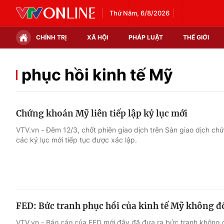
Thứ Năm, 6/8/2026
CHÍNH TRỊ
XÃ HỘI
PHÁP LUẬT
THẾ GIỚI
Chính trị
Xã hội
phục hồi kinh tế Mỹ
Thế giới
Kinh tế
Chứng khoán Mỹ liên tiếp lập kỷ lục mới
Tin tức
Tài chính
VTV.vn - Đêm 12/3, chốt phiên giao dịch trên Sàn giao dịch c
các kỷ lục mới tiếp tục được xác lập.
Thế giới đó đây
Thị trường
Câu chuyện quốc tế
Góc doanh nghiệp
Dữ liệu và đời sống
FED: Bức tranh phục hồi của kinh tế Mỹ không 
VTV.vn - Báo cáo của FED mới đây đã đưa ra bức tranh không 