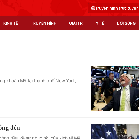
Truyền hình trực tuyến
KINH TẾ
TRUYỀN HÌNH
GIẢI TRÍ
Y TẾ
ĐỜI SỐNG
Pháp luật
Y tế
Truyền hình
Multimedia
Phim VTV
Video
hứng khoán Mỹ tại thành phố New York,
Hậu trường
Shorts video
Nhân vật
Podcast
Khán giả
EMagazine
Giải sao mai
Photo
đồng đều
Infographic
đồng đều về sự phục hồi của kinh tế Mỹ