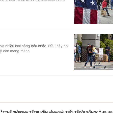
Góc ảnh
Giáo dục
Công nghệ
Tuyển sinh
Hitech Công ng
Học trực tuyến
Sản phẩm
à nhiều loại hàng hóa khác. Điều này có
ế Mỹ còn mong manh.
g
Thị trường
Tư vấn
UẬT
THẾ GIỚI
KINH TẾ
TRUYỀN HÌNH
GIẢI TRÍ
Y TẾ
ĐỜI SỐNG
CÔNG NG