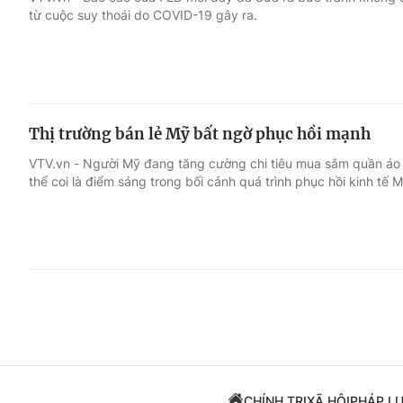
từ cuộc suy thoái do COVID-19 gây ra.
Giải trí
Đời sống
Điện ảnh
Du lịch
Thị trường bán lẻ Mỹ bất ngờ phục hồi mạnh
Âm nhạc
Làm đẹp
VTV.vn - Người Mỹ đang tăng cường chi tiêu mua sắm quần áo v
thể coi là điểm sáng trong bối cảnh quá trình phục hồi kinh t
Sao
Chất lượng cuộc sốn
CHÍNH TRỊ
XÃ HỘI
PHÁP L