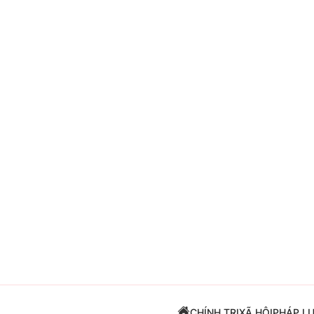
Giải trí
Đời sống
Điện ảnh
Du lịch
Âm nhạc
Làm đẹp
Sao
Chất lượng cuộc sốn
CHÍNH TRỊ
XÃ HỘI
PHÁP L