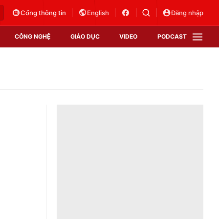
Cổng thông tin
English
Đăng nhập
CÔNG NGHỆ
GIÁO DỤC
VIDEO
PODCAST
VTV Money
VTV Thể thao
VTV Sức khoẻ
Bất động sản
Thị trường 24h
Tấm lòng Việt
Vươn mình bằng AI
VTV4
VTV8
VTV9
Lịch phát sóng
Giao lưu trực tuyến
Sự kiện