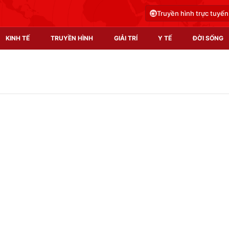
Truyền hình trực tuyến
KINH TẾ
TRUYỀN HÌNH
GIẢI TRÍ
Y TẾ
ĐỜI SỐNG
Pháp luật
Y tế
Truyền hình
Multimedia
Phim VTV
Video
Hậu trường
Shorts video
Nhân vật
Podcast
Khán giả
EMagazine
Giải sao mai
Photo
Infographic