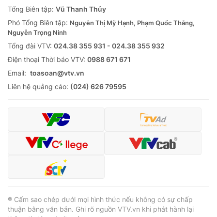
Giao lưu trực tuyến
Tổng Biên tập:
Vũ Thanh Thủy
Sản phẩm
Phó Tổng Biên tập:
Nguyễn Thị Mỹ Hạnh, Phạm Quốc Thắng,
Lịch phát sóng
Thị trường
Nguyễn Trọng Ninh
Tổng đài VTV:
024.38 355 931 - 024.38 355 932
Tư vấn
Ðiện thoại Thời báo VTV:
0988 671 671
Chuyên mục khác
Email:
toasoan@vtv.vn
Emagazine
Podcast
Liên hệ quảng cáo:
(024) 626 79595
Photo
Infographic
Video
Shorts video
VTV Money
VTV Thể thao
VTV Sức khoẻ
Bất động sản
® Cấm sao chép dưới mọi hình thức nếu không có sự chấp
thuận bằng văn bản. Ghi rõ nguồn VTV.vn khi phát hành lại