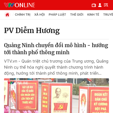
CHÍNH TRỊ
XÃ HỘI
PHÁP LUẬT
THẾ GIỚI
KINH TẾ
TRUYỀ
PV Diễm Hương
Chuyên mục
Quảng Ninh chuyển đổi mô hình - hướng
Chính trị
tới thành phố thông minh
VTV.vn - Quán triệt chủ trương của Trung ương, Quảng
Xã hội
Ninh cụ thể hóa nghị quyết thành chương trình hành
động, hướng tới thành phố thông minh, phát triển...
Pháp luật
Y tế
Thế giới