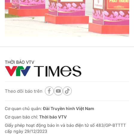
Tin tức
Kinh tế
Thế giới đó đây
Tài chính
Dữ liệu và đời sống
Câu chuyện quốc tế
Thị trường
Truyền hình
Góc doanh nghiệp
Phim VTV
THỜI BÁO VTV
Giải trí
Hậu trường
Điện ảnh
Đời sống
Nhân vật
Âm nhạc
Theo dõi báo trên
Du lịch
Khán giả
Giáo dục
Sao
Làm đẹp
Giải sao mai
Cơ quan chủ quản:
Đài Truyền hình Việt Nam
Tuyển sinh
Công nghệ
Cơ quan báo chí:
Thời báo VTV
Chất lượng cuộc sống
Học trực tuyến
Giấy phép hoạt động báo in và báo điện tử số 483/GP-BTTTT
Hitech Công nghệ tương lai
cấp ngày 29/12/2023