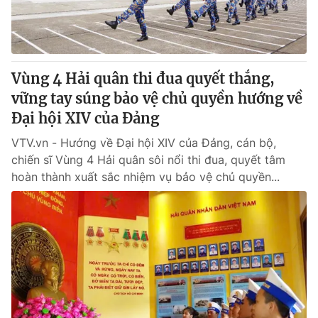
Thị trường 24h
Tấm lòng Việt
VTV4
Vươn mình bằng AI
Vùng 4 Hải quân thi đua quyết thắng,
VTV9
VTV8
vững tay súng bảo vệ chủ quyền hướng về
Đại hội XIV của Đảng
Liên hệ tòa soạn
English
VTV.vn - Hướng về Đại hội XIV của Đảng, cán bộ,
chiến sĩ Vùng 4 Hải quân sôi nổi thi đua, quyết tâm
hoàn thành xuất sắc nhiệm vụ bảo vệ chủ quyền...
THỜI BÁO VTV
Theo dõi báo trên
Cơ quan chủ quản:
Đài Truyền hình Việt Nam
Cơ quan báo chí:
Thời báo VTV