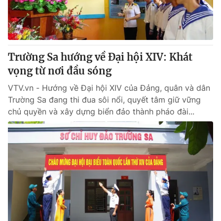
Giấy phép hoạt động báo in và báo điện tử số 483/GP-BTTTT
cấp ngày 29/12/2023
Tổng Biên tập:
Vũ Thanh Thủy
Phó Tổng Biên tập:
Nguyễn Thị Mỹ Hạnh, Phạm Quốc Thắng,
Trường Sa hướng về Đại hội XIV: Khát
Nguyễn Trọng Ninh
Tổng đài VTV:
vọng từ nơi đầu sóng
024.38 355 931 - 024.38 355 932
Ðiện thoại Thời báo VTV:
024.66 897 897
VTV.vn - Hướng về Đại hội XIV của Đảng, quân và dân
Email:
toasoan@vtv.vn
Trường Sa đang thi đua sôi nổi, quyết tâm giữ vững
Liên hệ quảng cáo:
024-7300.7108
chủ quyền và xây dựng biển đảo thành pháo đài...