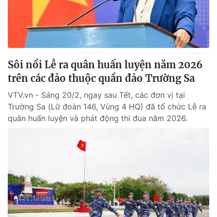
Giao lưu trực tuyến
Sản phẩm
Lịch phát sóng
Thị trường
Tư vấn
Sôi nổi Lễ ra quân huấn luyện năm 2026
Chuyên mục khác
trên các đảo thuộc quần đảo Trường Sa
Emagazine
Podcast
VTV.vn - Sáng 20/2, ngay sau Tết, các đơn vị tại
Trường Sa (Lữ đoàn 146, Vùng 4 HQ) đã tổ chức Lễ ra
Photo
Infographic
quân huấn luyện và phát động thi đua năm 2026.
Video
Shorts video
VTV Money
VTV Thể thao
VTV Sức khoẻ
Bất động sản