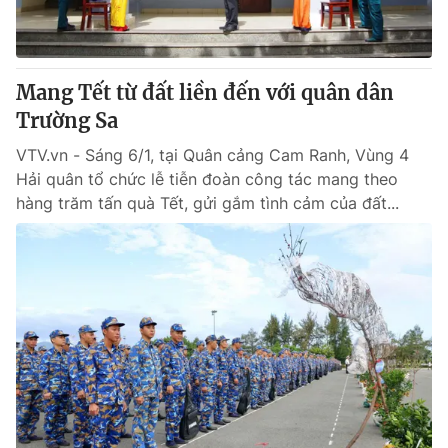
® Cấm sao chép dưới mọi hình thức nếu không có sự chấp
thuận bằng văn bản. Ghi rõ nguồn VTV.vn khi phát hành lại
Mang Tết từ đất liền đến với quân dân
thông tin từ website này.
Trường Sa
VTV.vn - Sáng 6/1, tại Quân cảng Cam Ranh, Vùng 4
Hải quân tổ chức lễ tiễn đoàn công tác mang theo
hàng trăm tấn quà Tết, gửi gắm tình cảm của đất...