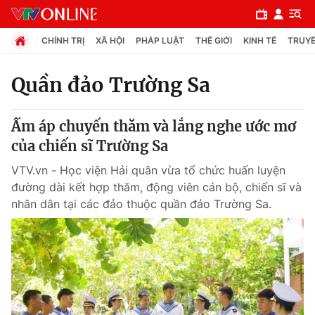
CHÍNH TRỊ
XÃ HỘI
PHÁP LUẬT
THẾ GIỚI
KINH TẾ
TRUYỀ
Quần đảo Trường Sa
Chuyên mục
Ấm áp chuyến thăm và lắng nghe ước mơ
Chính trị
của chiến sĩ Trường Sa
VTV.vn - Học viện Hải quân vừa tổ chức huấn luyện
Xã hội
đường dài kết hợp thăm, động viên cán bộ, chiến sĩ và
nhân dân tại các đảo thuộc quần đảo Trường Sa.
Pháp luật
Y tế
Thế giới