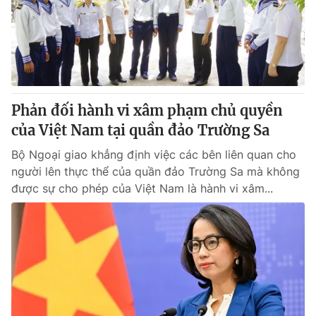
Tin tức
Kinh tế
Thế giới đó đây
Tài chính
Dữ liệu và đời sống
Câu chuyện quốc tế
Thị trường
Phản đối hành vi xâm phạm chủ quyền
Truyền hình
Góc doanh nghiệp
của Việt Nam tại quần đảo Trường Sa
Phim VTV
Giải trí
Bộ Ngoại giao khẳng định việc các bên liên quan cho
Hậu trường
người lên thực thể của quần đảo Trường Sa mà không
Điện ảnh
được sự cho phép của Việt Nam là hành vi xâm...
Đời sống
Nhân vật
Âm nhạc
Du lịch
Khán giả
Giáo dục
Sao
Làm đẹp
Giải sao mai
Tuyển sinh
Công nghệ
Chất lượng cuộc sống
Học trực tuyến
Hitech Công nghệ tương lai