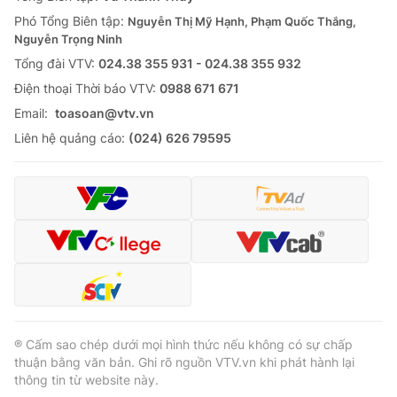
Thị trường 24h
Tấm lòng Việt
Phó Tổng Biên tập:
Nguyễn Thị Mỹ Hạnh, Phạm Quốc Thắng,
Nguyễn Trọng Ninh
VTV4
Vươn mình bằng AI
Tổng đài VTV:
024.38 355 931 - 024.38 355 932
Ðiện thoại Thời báo VTV:
0988 671 671
VTV9
VTV8
Email:
toasoan@vtv.vn
Liên hệ quảng cáo:
(024) 626 79595
Liên hệ tòa soạn
English
THỜI BÁO VTV
Theo dõi báo trên
® Cấm sao chép dưới mọi hình thức nếu không có sự chấp
thuận bằng văn bản. Ghi rõ nguồn VTV.vn khi phát hành lại
thông tin từ website này.
Cơ quan chủ quản:
Đài Truyền hình Việt Nam