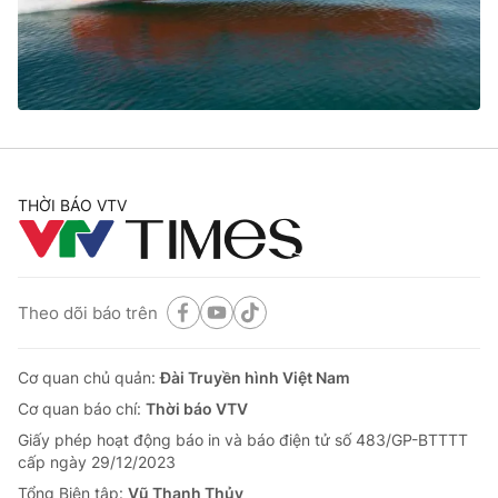
Giao lưu trực tuyến
Sản phẩm
Lịch phát sóng
Thị trường
Tư vấn
Chuyên mục khác
Emagazine
Podcast
THỜI BÁO VTV
Photo
Infographic
Theo dõi báo trên
Video
Shorts video
Cơ quan chủ quản:
Đài Truyền hình Việt Nam
VTV Money
VTV Thể thao
Cơ quan báo chí:
Thời báo VTV
Giấy phép hoạt động báo in và báo điện tử số 483/GP-BTTTT
VTV Sức khoẻ
Bất động sản
cấp ngày 29/12/2023
Tổng Biên tập:
Vũ Thanh Thủy