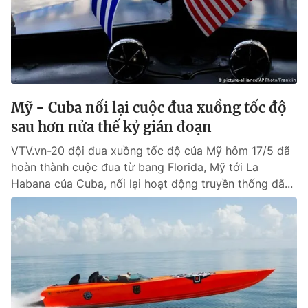
Tin tức
Kinh tế
Thế giới đó đây
Tài chính
Dữ liệu và đời sống
Câu chuyện quốc tế
Thị trường
Mỹ - Cuba nối lại cuộc đua xuồng tốc độ
Truyền hình
Góc doanh nghiệp
sau hơn nửa thế kỷ gián đoạn
Phim VTV
Giải trí
VTV.vn-20 đội đua xuồng tốc độ của Mỹ hôm 17/5 đã
Hậu trường
hoàn thành cuộc đua từ bang Florida, Mỹ tới La
Điện ảnh
Habana của Cuba, nối lại hoạt động truyền thống đã...
Đời sống
Nhân vật
Âm nhạc
Du lịch
Khán giả
Giáo dục
Sao
Làm đẹp
Giải sao mai
Tuyển sinh
Công nghệ
Chất lượng cuộc sống
Học trực tuyến
Hitech Công nghệ tương lai