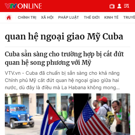
CHÍNH TRỊ
XÃ HỘI
PHÁP LUẬT
THẾ GIỚI
KINH TẾ
TRUYỀ
quan hệ ngoại giao Mỹ Cuba
Chuyên mục
Cuba sẵn sàng cho trường hợp bị cắt đứt
Chính trị
quan hệ song phương với Mỹ
VTV.vn - Cuba đã chuẩn bị sẵn sàng cho khả năng
Xã hội
Chính phủ Mỹ cắt đứt quan hệ ngoại giao giữa hai
nước, dù đây là điều mà La Habana không mong...
Pháp luật
Y tế
Thế giới