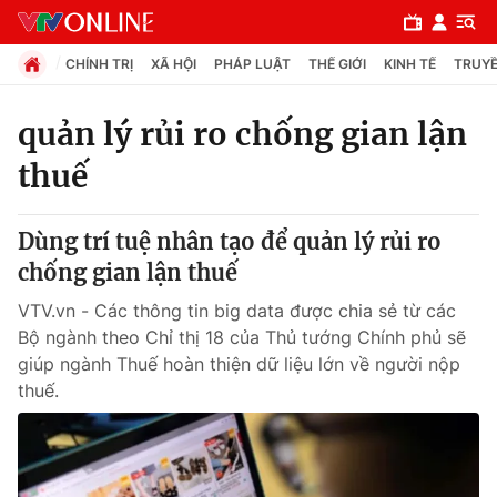
CHÍNH TRỊ
XÃ HỘI
PHÁP LUẬT
THẾ GIỚI
KINH TẾ
TRUYỀ
quản lý rủi ro chống gian lận
thuế
Chuyên mục
Chính trị
Dùng trí tuệ nhân tạo để quản lý rủi ro
chống gian lận thuế
Xã hội
VTV.vn - Các thông tin big data được chia sẻ từ các
Bộ ngành theo Chỉ thị 18 của Thủ tướng Chính phủ sẽ
Pháp luật
giúp ngành Thuế hoàn thiện dữ liệu lớn về người nộp
thuế.
Y tế
Thế giới