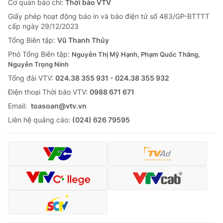
Giao lưu trực tuyến
Cơ quan báo chí:
Thời báo VTV
Sản phẩm
Giấy phép hoạt động báo in và báo điện tử số 483/GP-BTTTT
cấp ngày 29/12/2023
Lịch phát sóng
Thị trường
Tổng Biên tập:
Vũ Thanh Thủy
Tư vấn
Phó Tổng Biên tập:
Nguyễn Thị Mỹ Hạnh, Phạm Quốc Thắng,
Nguyễn Trọng Ninh
Chuyên mục khác
Tổng đài VTV:
024.38 355 931 - 024.38 355 932
Emagazine
Podcast
Ðiện thoại Thời báo VTV:
0988 671 671
Email:
toasoan@vtv.vn
Photo
Infographic
Liên hệ quảng cáo:
(024) 626 79595
Video
Shorts video
VTV Money
VTV Thể thao
VTV Sức khoẻ
Bất động sản