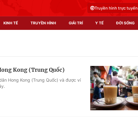
Truyền hình trực tuyến
KINH TẾ
TRUYỀN HÌNH
GIẢI TRÍ
Y TẾ
ĐỜI SỐNG
Pháp luật
Y tế
Truyền hình
Multimedia
 Hong Kong (Trung Quốc)
Phim VTV
Video
i dân Hong Kong (Trung Quốc) và được ví
ây.
Hậu trường
Shorts video
Nhân vật
Podcast
Khán giả
EMagazine
Giải sao mai
Photo
Infographic