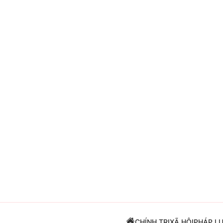
Giải trí
Đời sống
Điện ảnh
Du lịch
Âm nhạc
Làm đẹp
Sao
Chất lượng cuộc sốn
CHÍNH TRỊ
XÃ HỘI
PHÁP L