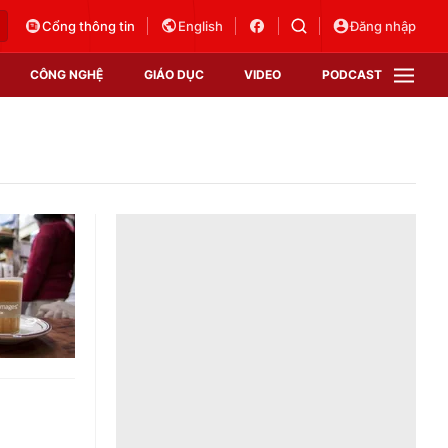
Cổng thông tin
English
Đăng nhập
CÔNG NGHỆ
GIÁO DỤC
VIDEO
PODCAST
VTV Money
VTV Thể thao
VTV Sức khoẻ
Bất động sản
Thị trường 24h
Tấm lòng Việt
Vươn mình bằng AI
VTV4
VTV8
VTV9
Lịch phát sóng
Giao lưu trực tuyến
Sự kiện