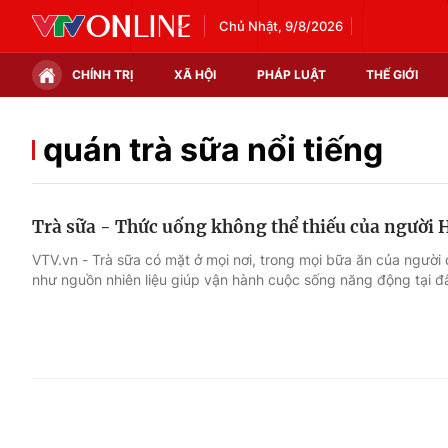
Chủ Nhật, 9/8/2026
CHÍNH TRỊ
XÃ HỘI
PHÁP LUẬT
THẾ GIỚI
Chính trị
Xã hội
quán trà sữa nổi tiếng
Thế giới
Kinh tế
Trà sữa - Thức uống không thể thiếu của người
Tin tức
Tài chính
VTV.vn - Trà sữa có mặt ở mọi nơi, trong mọi bữa ăn của ngườ
như nguồn nhiên liệu giúp vận hành cuộc sống năng động tại đ
Thế giới đó đây
Thị trường
Câu chuyện quốc tế
Góc doanh nghiệp
Dữ liệu và đời sống