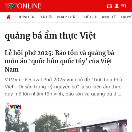
CHÍNH TRỊ
XÃ HỘI
PHÁP LUẬT
THẾ GIỚI
KINH TẾ
TRUYỀ
quảng bá ẩm thực Việt
Chuyên mục
Lễ hội phở 2025: Bảo tồn và quảng bá
Chính trị
món ăn ‘quốc hồn quốc túy’ của Việt
Nam
Xã hội
VTV.vn - Festival Phở 2025 với chủ đề "Tinh hoa Phở
Việt - Di sản trong kỷ nguyên số" là sự kiện ẩm thực
Pháp luật
quy mô lớn nhằm tôn vinh, bảo tồn và quảng bá di...
Y tế
Thế giới