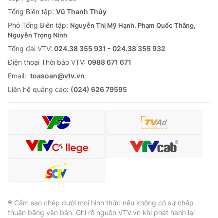
Thị trường 24h
Tấm lòng Việt
Tổng Biên tập:
Vũ Thanh Thủy
Phó Tổng Biên tập:
Nguyễn Thị Mỹ Hạnh, Phạm Quốc Thắng,
VTV4
Vươn mình bằng AI
Nguyễn Trọng Ninh
Tổng đài VTV:
024.38 355 931 - 024.38 355 932
VTV9
VTV8
Ðiện thoại Thời báo VTV:
0988 671 671
Email:
toasoan@vtv.vn
Liên hệ tòa soạn
English
Liên hệ quảng cáo:
(024) 626 79595
THỜI BÁO VTV
Theo dõi báo trên
® Cấm sao chép dưới mọi hình thức nếu không có sự chấp
thuận bằng văn bản. Ghi rõ nguồn VTV.vn khi phát hành lại
Cơ quan chủ quản:
Đài Truyền hình Việt Nam