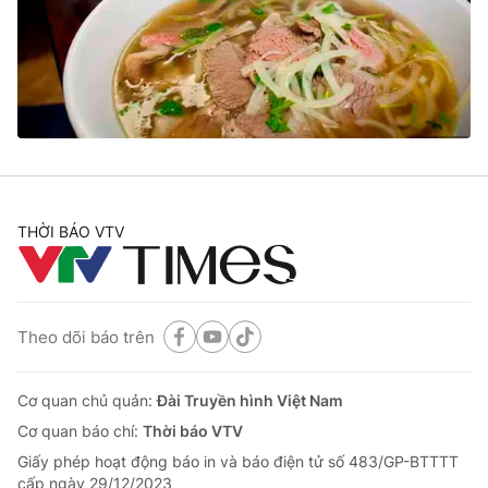
Giao lưu trực tuyến
Sản phẩm
Lịch phát sóng
Thị trường
Tư vấn
Chuyên mục khác
Emagazine
Podcast
THỜI BÁO VTV
Photo
Infographic
Video
Shorts video
Theo dõi báo trên
VTV Money
VTV Thể thao
Cơ quan chủ quản:
Đài Truyền hình Việt Nam
Cơ quan báo chí:
Thời báo VTV
VTV Sức khoẻ
Bất động sản
Giấy phép hoạt động báo in và báo điện tử số 483/GP-BTTTT
cấp ngày 29/12/2023