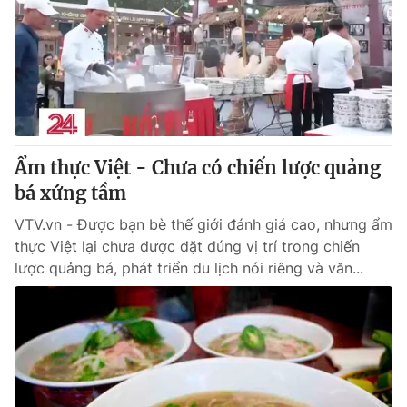
Tin tức
Kinh tế
Thế giới đó đây
Tài chính
Dữ liệu và đời sống
Câu chuyện quốc tế
Thị trường
Truyền hình
Góc doanh nghiệp
Ẩm thực Việt - Chưa có chiến lược quảng
Phim VTV
bá xứng tầm
Giải trí
Hậu trường
VTV.vn - Được bạn bè thế giới đánh giá cao, nhưng ẩm
Điện ảnh
thực Việt lại chưa được đặt đúng vị trí trong chiến
Đời sống
Nhân vật
lược quảng bá, phát triển du lịch nói riêng và văn...
Âm nhạc
Du lịch
Khán giả
Giáo dục
Sao
Làm đẹp
Giải sao mai
Tuyển sinh
Công nghệ
Chất lượng cuộc sống
Học trực tuyến
Hitech Công nghệ tương lai