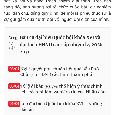
sát xã hội và nâng trách nhiệm giải trình. Trên nền
tảng đó, tỉnh hướng tới tổ chức cuộc bầu cử nghiêm
túc, dân chủ, đúng quy định, để mỗi lá phiếu thực sự là
sự gửi gắm của cử tri đối với người đại diện của mình.
Bầu cử đại biểu Quốc hội khóa XVI và
Dòng
sự
đại biểu HĐND các cấp nhiệm kỳ 2026-
kiện:
2031
Nghị quyết phê chuẩn kết quả bầu Phó
08/04
Chủ tịch HĐND các tỉnh, thành phố
Tỷ lệ đi bầu 99,7% thể hiện ý thức chính
06/04
trị, trách nhiệm và niềm tin của Nhân dân
500 đại biểu Quốc hội khóa XVI - Những
06/04
dấu ấn