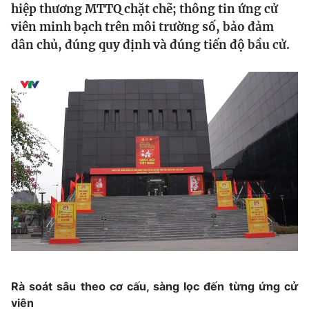
hiệp thương MTTQ chặt chẽ; thông tin ứng cử
Tin tức
viên minh bạch trên môi trường số, bảo đảm
Kinh tế
dân chủ, đúng quy định và đúng tiến độ bầu cử.
Thế giới đó đây
Tài chính
Dữ liệu và đời sống
Câu chuyện quốc tế
Thị trường
Truyền hình
Góc doanh nghiệp
Phim VTV
Giải trí
Hậu trường
Điện ảnh
Đời sống
Nhân vật
Âm nhạc
Du lịch
Khán giả
Giáo dục
Sao
Làm đẹp
Giải sao mai
Tuyển sinh
Công nghệ
Chất lượng cuộc sống
Học trực tuyến
Rà soát sâu theo cơ cấu, sàng lọc đến từng ứng cử
Hitech Công nghệ tương lai
viên