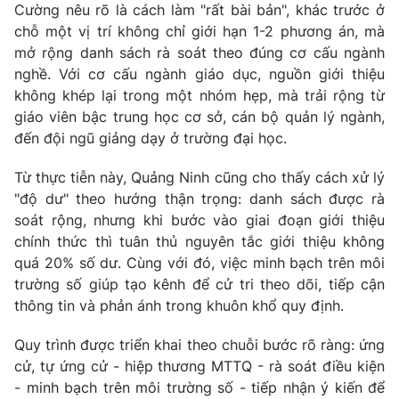
Thị trường 24h
Tấm lòng Việt
Cường nêu rõ là cách làm "rất bài bản", khác trước ở
chỗ một vị trí không chỉ giới hạn 1-2 phương án, mà
mở rộng danh sách rà soát theo đúng cơ cấu ngành
VTV4
Vươn mình bằng AI
nghề. Với cơ cấu ngành giáo dục, nguồn giới thiệu
không khép lại trong một nhóm hẹp, mà trải rộng từ
VTV9
VTV8
giáo viên bậc trung học cơ sở, cán bộ quản lý ngành,
đến đội ngũ giảng dạy ở trường đại học.
Liên hệ tòa soạn
English
Từ thực tiễn này, Quảng Ninh cũng cho thấy cách xử lý
"độ dư" theo hướng thận trọng: danh sách được rà
soát rộng, nhưng khi bước vào giai đoạn giới thiệu
chính thức thì tuân thủ nguyên tắc giới thiệu không
THỜI BÁO VTV
quá 20% số dư. Cùng với đó, việc minh bạch trên môi
trường số giúp tạo kênh để cử tri theo dõi, tiếp cận
thông tin và phản ánh trong khuôn khổ quy định.
Theo dõi báo trên
Quy trình được triển khai theo chuỗi bước rõ ràng: ứng
Cơ quan chủ quản:
Đài Truyền hình Việt Nam
cử, tự ứng cử - hiệp thương MTTQ - rà soát điều kiện
- minh bạch trên môi trường số - tiếp nhận ý kiến để
Cơ quan báo chí:
Thời báo VTV