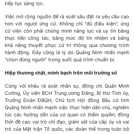
tiếp tục sàng lọc.
Giấy phép hoạt động báo in và báo điện tử số 483/GP-BTTTT
cấp ngày 29/12/2023
Việc mở rộng nguồn để rà soát sâu đặt ra yêu cầu cao
Tổng Biên tập:
Vũ Thanh Thủy
hơn với người ứng cử. Không chỉ "đủ điều kiện", ứng
Phó Tổng Biên tập:
Nguyễn Thị Mỹ Hạnh, Phạm Quốc Thắng,
cử viên còn phải chứng minh năng lực và uy tín bằng
Nguyễn Trọng Ninh
thực tiễn công tác, bằng mức độ tín nhiệm và bằng
Tổng đài VTV:
024.38 355 931 - 024.38 355 932
khả năng thuyết phục cử tri thông qua chương trình
Ðiện thoại Thời báo VTV:
024.66 897 897
hành động. Đây cũng là lý do Quảng Ninh nhấn mạnh
Email:
toasoan@vtv.vn
"chọn đúng người" trong suốt quá trình chuẩn bị.
Liên hệ quảng cáo:
024-7300.7108
Hiệp thương chặt, minh bạch trên môi trường số
Cùng với khâu rà soát nhân sự, đồng chí Quản Minh
Cường, Ủy viên BCH Trung ương Đảng, Bí thư Tỉnh ủy,
Trưởng Đoàn ĐBQH, Chủ tịch Hội đồng Bầu cử tỉnh
Quảng Ninh nhấn mạnh việc thực hiện dân chủ, nghiêm
túc các hướng dẫn của cơ quan có thẩm quyền; đồng
thời đề cao vai trò chỉ đạo, giám sát của cấp ủy và vai
trò của Mặt trận Tổ quốc, các đoàn thể trong toàn bộ