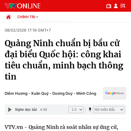
CHÍNH TRỊ
Chính trị
08/02/2026 17:19 GMT+7
Xã hội
Quảng Ninh chuẩn bị bầu cử
Pháp luật
Chuyên mục
Kinh tế
đại biểu Quốc hội: công khai
Thể thao
Chính trị
tiêu chuẩn, minh bạch thông
Truyền hình
Văn hóa - Giải trí
tin
Xã hội
Y tế
Đời sống
Pháp luật
Diễm Hương - Xuân Quý - Dương Duy - Minh Công
Công nghệ
Giáo dục
Y tế
Nghe đọc bài
4:48
Thế giới
VTV.vn - Quảng Ninh rà soát nhân sự ứng cử,