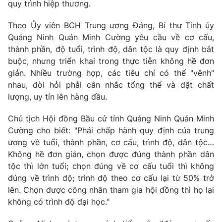
quy trình hiệp thương.
Theo Ủy viên BCH Trung ương Đảng, Bí thư Tỉnh ủy
® Cấm sao chép dưới mọi hình thức nếu không có sự chấp
Quảng Ninh Quản Minh Cường yêu cầu về cơ cấu,
thuận bằng văn bản. Ghi rõ nguồn VTV.vn khi phát hành lại
thành phần, độ tuổi, trình độ, dân tộc là quy định bắt
thông tin từ website này.
buộc, nhưng triển khai trong thực tiễn không hề đơn
giản. Nhiều trường hợp, các tiêu chí có thể "vênh"
nhau, đòi hỏi phải cân nhắc tổng thể và đặt chất
lượng, uy tín lên hàng đầu.
Chủ tịch Hội đồng Bầu cử tỉnh Quảng Ninh Quản Minh
Cường cho biết: "Phải chấp hành quy định của trung
ương về tuổi, thành phần, cơ cấu, trình độ, dân tộc…
Không hề đơn giản, chọn được đúng thành phần dân
tộc thì lớn tuổi; chọn đúng về cơ cấu tuổi thì không
đúng về trình độ; trình độ theo cơ cấu lại từ 50% trở
lên. Chọn được công nhân tham gia hội đồng thì họ lại
không có trình độ đại học."