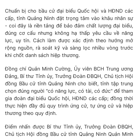
Giao lưu trực tuyến
Sản phẩm
Chuẩn bị cho bầu cử đại biểu Quốc hội và HĐND các
Lịch phát sóng
cấp, tỉnh Quảng Ninh đặt trọng tâm vào khâu nhân sự
Thị trường
- coi đây là nền tảng để bảo đảm chất lượng đại biểu,
Tư vấn
đúng cơ cấu nhưng không hạ thấp yêu cầu về năng
lực, uy tín. Cách làm được xác định theo hướng mở
Chuyên mục khác
rộng nguồn, rà soát kỹ và sàng lọc nhiều vòng trước
Emagazine
Podcast
khi chốt danh sách hiệp thương.
Đồng chí Quản Minh Cường, Ủy viên BCH Trung ương
Photo
Infographic
Đảng, Bí thư Tỉnh ủy, Trưởng Đoàn ĐBQH, Chủ tịch Hội
đồng Bầu cử tỉnh Quảng Ninh cho biết, tỉnh tập trung
Video
Shorts video
chọn đúng người "có năng lực, có tài, có đức" để tham
gia đoàn đại biểu Quốc hội, HĐND các cấp; đồng thời
VTV Money
VTV Thể thao
thực hiện đầy đủ quy trình ứng cử, tự ứng cử và hiệp
thương theo quy định.
VTV Sức khoẻ
Bất động sản
Điểm nhấn được Bí thư Tỉnh ủy, Trưởng Đoàn ĐBQH,
Chủ tịch Hội đồng Bầu cử tỉnh Quảng Ninh Quản Minh