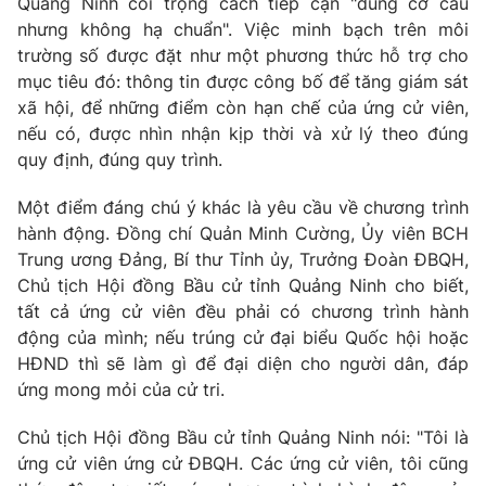
Quảng Ninh coi trọng cách tiếp cận "đúng cơ cấu
nhưng không hạ chuẩn". Việc minh bạch trên môi
trường số được đặt như một phương thức hỗ trợ cho
mục tiêu đó: thông tin được công bố để tăng giám sát
xã hội, để những điểm còn hạn chế của ứng cử viên,
nếu có, được nhìn nhận kịp thời và xử lý theo đúng
quy định, đúng quy trình.
Một điểm đáng chú ý khác là yêu cầu về chương trình
hành động. Đồng chí Quản Minh Cường, Ủy viên BCH
Trung ương Đảng, Bí thư Tỉnh ủy, Trưởng Đoàn ĐBQH,
Chủ tịch Hội đồng Bầu cử tỉnh Quảng Ninh cho biết,
tất cả ứng cử viên đều phải có chương trình hành
động của mình; nếu trúng cử đại biểu Quốc hội hoặc
HĐND thì sẽ làm gì để đại diện cho người dân, đáp
ứng mong mỏi của cử tri.
Chủ tịch Hội đồng Bầu cử tỉnh Quảng Ninh nói: "Tôi là
ứng cử viên ứng cử ĐBQH. Các ứng cử viên, tôi cũng